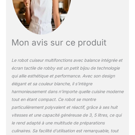
recettes ! Une multitude
d'accessoires sont inclus
pour une infinité de
recettes ! La fonction
pesée est également
incluse dans le RobiCook
Mon avis sur ce produit
! Doté d'un écran couleur
haute définition tactile et
d'un bouton de
Le robot cuiseur multifonctions avec balance intégrée et
navigation ergonomique,
le RobiCook vous
écran tactile de robby est un petit bijou de technologie
permettra de gérer et
qui allie esthétique et performance. Avec son design
personnaliser facilement
élégant et sa couleur blanche, il s’intègre
vos recettes. 8
harmonieusement dans n’importe quelle cuisine moderne
PROGRAMMES
AUTOMATIQUES
tout en étant compact. Ce robot se montre
Accédez rapidement aux
particulièrement polyvalent et réactif, grâce à ses huit
fonctions essentielles en
vitesses et une capacité généreuse de 3, 5 litres, ce qui
cuisine. Les paramètres
le rend adapté à une multitude de préparations
de température, vitesse
culinaires. Sa facilité d’utilisation est remarquable, tout
et durée y sont