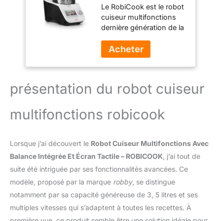
Le RobiCook est le robot
Écran Tactile -
cuiseur multifonctions
ROBICOOK
dernière génération de la
gamme Robby !
Robicook - dernière
génération Conçu pour
régaler toute la famille
jusqu'à 6 personnes, +
présentation du robot cuiseur
de 600 recettes sont
incluses : à réaliser en
multifonctions robicook
toute simplicité grâce à
son écran tactile qui
vous guide pas à pas !
Des mises à jour
Lorsque j’ai découvert le
Robot Cuiseur Multifonctions Avec
régulières permettrons à
Balance Intégrée Et Écran Tactile – ROBICOOK
, j’ai tout de
votre robot de recevoir
suite été intriguée par ses fonctionnalités avancées. Ce
des améliorations de
modèle, proposé par la marque
robby
, se distingue
recettes ! Une multitude
d'accessoires sont inclus
notamment par sa capacité généreuse de 3, 5 litres et ses
pour une infinité de
multiples vitesses qui s’adaptent à toutes les recettes. À
recettes ! La fonction
première vue, ce produit semble être une solution idéale pour