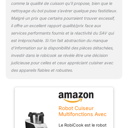
prédéfinis pour une
comme la qualité de cuisson qu’il propose, bien que le
utilisation facilitée. Une
nettoyage du bol puisse s’avérer quelque peu fastidieux.
multitude d'accessoires
Malgré un prix que certains pourraient trouver excessif,
pour une infinité de
il offre un excellent rapport qualité/prix face aux
recettes ! Pas de
surprises, tout est déjà
services performants fournis et la réactivité du SAV qui
inclus : - 1 pale de
est irréprochable. Si l’on fait abstraction du manque
mélange - 1 fouet pour
d’information sur la disponibilité des pièces détachées,
émulsionner - 1 lame à 4
investir dans le robicook se révèle être une décision
couteaux pour hacher,
mixer et pétrir - 1 disque
judicieuse pour celles et ceux appréciant cuisiner avec
réversible en inox
des appareils fiables et robustes.
(trancher, râper et
émincer) - 1 spatule en
silicone pour racler les
parois - 1 petit et 1 grand
panier pour cuisson
vapeur - 1 panier pour
Robot Cuiseur
cuisson à l'eau - 2
Multifonctions Avec
couvercles transparents
Balance Intégrée Et
+ de 600 VRAI
Le RobiCook est le robot
Écran Tactile -
RECETTES en français