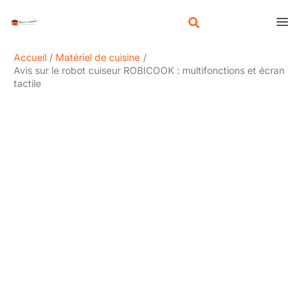
Aller
R
au
e
contenu
c
Accueil
Matériel de cuisine
h
Avis sur le robot cuiseur ROBICOOK : multifonctions et écran
tactile
e
r
c
h
e
r