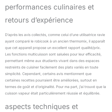
performances culinaires et
surprises, tout est déjà
inclus : - 1 pale de
mélange - 1 fouet pour
retours d’expérience
émulsionner - 1 lame à 4
couteaux pour hacher,
mixer et pétrir - 1 disque
D’après les avis collectés, comme celui d’une utilisatrice ravie
réversible en inox
ayant comparé le robicook à un ancien thermomix, il apparaît
(trancher, râper et
émincer) - 1 spatule en
que cet appareil propose un excellent rapport qualité/prix.
silicone pour racler les
Les fonctions multicuisson sont saluées pour leur efficacité,
parois - 1 petit et 1 grand
permettant même aux étudiants vivant dans des espaces
panier pour cuisson
restreints de cuisiner facilement des plats variés en toute
vapeur - 1 panier pour
cuisson à l'eau - 2
simplicité. Cependant, certains avis mentionnent que
couvercles transparents
certaines recettes pourraient être améliorées, surtout en
+ de 600 VRAI
termes de goût et d’originalité. Pour ma part, j’ai trouvé que la
RECETTES en français
cuisson vapeur était particulièrement réussie et équilibrée.
testées et approuvées
par un chef.
aspects techniques et