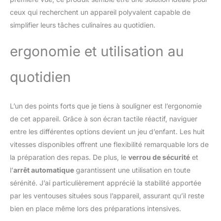
pesée est également
ceux qui recherchent un appareil polyvalent capable de
incluse dans le RobiCook
! Doté d'un écran couleur
simplifier leurs tâches culinaires au quotidien.
haute définition tactile et
d'un bouton de
ergonomie et utilisation au
navigation ergonomique,
le RobiCook vous
quotidien
permettra de gérer et
personnaliser facilement
vos recettes. 8
L’un des points forts que je tiens à souligner est l’ergonomie
PROGRAMMES
AUTOMATIQUES
de cet appareil. Grâce à son écran tactile réactif, naviguer
Accédez rapidement aux
entre les différentes options devient un jeu d’enfant. Les huit
fonctions essentielles en
vitesses disponibles offrent une flexibilité remarquable lors de
cuisine. Les paramètres
la préparation des repas. De plus, le
verrou de sécurité
et
de température, vitesse
et durée y sont
l’
arrêt automatique
garantissent une utilisation en toute
prédéfinis pour une
sérénité. J’ai particulièrement apprécié la stabilité apportée
utilisation facilitée. Une
par les ventouses situées sous l’appareil, assurant qu’il reste
multitude d'accessoires
bien en place même lors des préparations intensives.
pour une infinité de
recettes ! Pas de