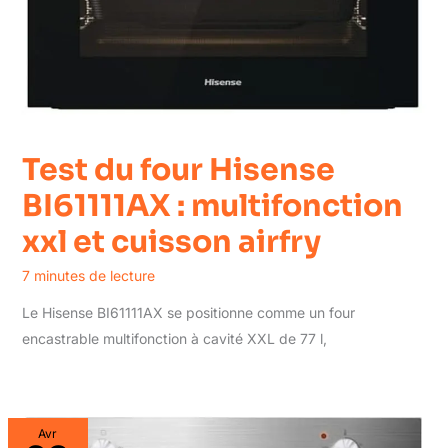
Test du four Hisense
BI61111AX : multifonction
xxl et cuisson airfry
7 minutes de lecture
Le Hisense BI61111AX se positionne comme un four
encastrable multifonction à cavité XXL de 77 l,
Avr