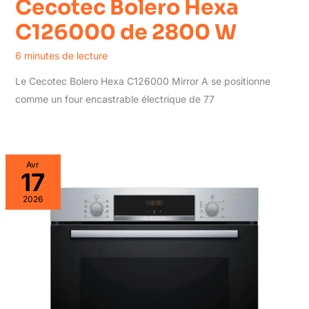
Cecotec Bolero Hexa
C126000 de 2800 W
6 minutes de lecture
Le Cecotec Bolero Hexa C126000 Mirror A se positionne
comme un four encastrable électrique de 77
Avr
17
2026