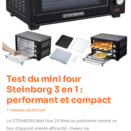
Test du mini four
Steinborg 3 en 1 :
performant et compact
7 minutes de lecture
Le STEInBORG Mini Four 25 litres se positionne comme un
four d’appoint orienté efficacité: chaleur de