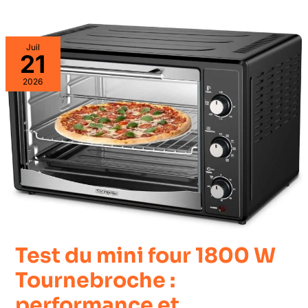
Juil
21
2026
Test du mini four 1800 W
Tournebroche :
performance et