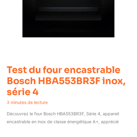
Test du four encastrable
Bosch HBA553BR3F inox,
série 4
3 minutes de lecture
Découvrez le four Bosch HBA553BR3F, Série 4, appareil
encastrable en inox de classe énergétique A+, apprécié