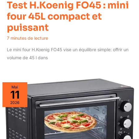
Test H.Koenig FO45 : mini
four 45L compact et
puissant
7 minutes de lecture
Le mini four H.Koenig FO45 vise un équilibre simple: offrir un
volume de 45 l dans
Mai
11
2026