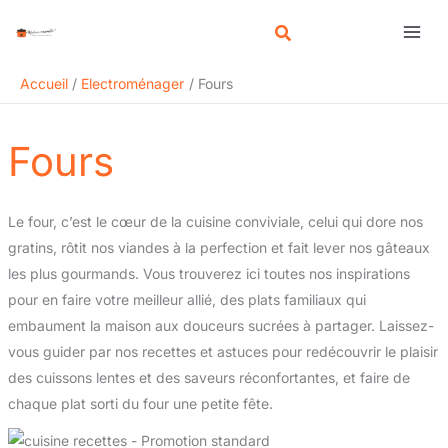
Aller
R
au
e
contenu
c
Accueil
Electroménager
Fours
h
e
Fours
r
c
h
Le four, c’est le cœur de la cuisine conviviale, celui qui dore nos
e
gratins, rôtit nos viandes à la perfection et fait lever nos gâteaux
r
les plus gourmands. Vous trouverez ici toutes nos inspirations
pour en faire votre meilleur allié, des plats familiaux qui
embaument la maison aux douceurs sucrées à partager. Laissez-
vous guider par nos recettes et astuces pour redécouvrir le plaisir
des cuissons lentes et des saveurs réconfortantes, et faire de
chaque plat sorti du four une petite fête.