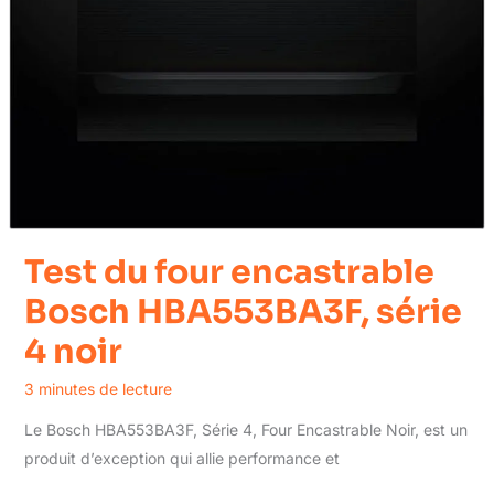
Test du four encastrable
Bosch HBA553BA3F, série
4 noir
3 minutes de lecture
Le Bosch HBA553BA3F, Série 4, Four Encastrable Noir, est un
produit d’exception qui allie performance et