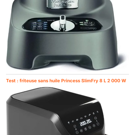
Test : friteuse sans huile Princess SlimFry 8 L 2 000 W