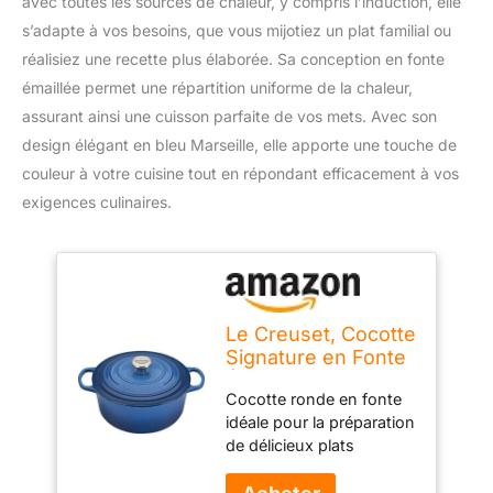
avec toutes les sources de chaleur, y compris l’induction, elle
s’adapte à vos besoins, que vous mijotiez un plat familial ou
réalisiez une recette plus élaborée. Sa conception en fonte
émaillée permet une répartition uniforme de la chaleur,
assurant ainsi une cuisson parfaite de vos mets. Avec son
design élégant en bleu Marseille, elle apporte une touche de
couleur à votre cuisine tout en répondant efficacement à vos
exigences culinaires.
Le Creuset, Cocotte
Signature en Fonte
Émaillée avec
Cocotte ronde en fonte
Couvercle, Ø 26
idéale pour la préparation
cm, Ronde,
de délicieux plats
Compatible avec
mijotés, Couvercle en
Toutes Sources de
fonte émaillée avec