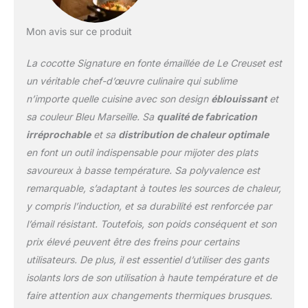
grâce à son intérieur en
émail de haute qualité,
Passe au lave-vaisselle,
Mon avis sur ce produit
Garantie à vie Contenu :
1 Cocotte Signature en
La cocotte Signature en fonte émaillée de Le Creuset est
fonte émaillée avec
un véritable chef-d’œuvre culinaire qui sublime
couvercle Le Creuset,
n’importe quelle cuisine avec son design
éblouissant
et
Ronde, Ø 26 cm,
sa couleur Bleu Marseille. Sa
qualité de fabrication
Dimensions avec
poignées et couvercle :
irréprochable
et sa
distribution de chaleur optimale
35.3 x 27.4 x 17.2 cm,
en font un outil indispensable pour mijoter des plats
Poids : 5.135 kg, Couleur
savoureux à basse température. Sa polyvalence est
: Bleu Marseille
remarquable, s’adaptant à toutes les sources de chaleur,
y compris l’induction, et sa durabilité est renforcée par
l’émail résistant. Toutefois, son poids conséquent et son
prix élevé peuvent être des freins pour certains
utilisateurs. De plus, il est essentiel d’utiliser des gants
isolants lors de son utilisation à haute température et de
faire attention aux changements thermiques brusques.