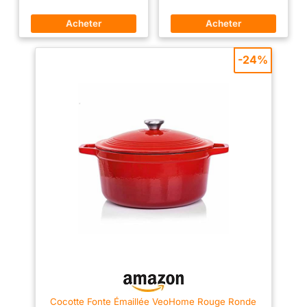
aux besoins d'une famille de 3
Idéale pour préparer du pain
35.3 x 27.4 x 17.2 cm,
à 5 personnes. Elle convient
maison, des ragoûts, des plats
pour mijoter, faire sauter, griller
mijotés, des soupes épaisses,
Poids : 5.135 kg, Couleur
et autres modes de cuisson.
des viandes braisées ou des
: Bleu Marseille
Une couche d'émail recouvre la
légumes fondants. 【Plusieurs
paroi intérieure pour faciliter le
tailles pour chaque cuisine】
-24%
nettoyage. Préserve la saveur
Disponible en 24 cm, 26 cm et
originale des aliments :
28 cm, cette cocotte ronde
Fabriquée en fonte de haute
s’adapte à différents besoins :
pureté, Topbooc casserole
repas du quotidien, cuisine
chauffe uniformément et
familiale, batch cooking ou
conserve bien la chaleur. La
plats à partager. Choisissez 24
vapeur d'eau se condense et
cm pour les petites portions, 26
tombe uniformément sur le
cm pour un usage polyvalent,
couvercle de la casserole, ce
ou 28 cm pour les recettes plus
qui permet de conserver les
généreuses. 【Tous feux dont
aliments avec un taux
induction et four】Compatible
d'humidité adéquat, un meilleur
avec l’induction, le gaz, les
goût et un mode de vie plus
plaques électriques et
sain. Aide de cuisine
vitrocéramiques, cette cocotte
multifonctionnelle : Topbooc
passe également au four. Elle
cocotte en fonte convient aux
permet de saisir, mijoter,
cuisinières à gaz, électriques,
braiser, rôtir et cuire du pain
vitrocéramiques et à induction
avec un seul ustensile, de la
(elle ne convient pas aux fours
plaque de cuisson jusqu’à la
à micro-ondes). Une seule
table. 【Couvercle conçu pour
cocotte suffit pour faire frire un
préserver l’humidité】Le
steak, préparer une soupe,
couvercle épais aide la vapeur
griller du pain, etc. Il s'agit
à se condenser pendant la
Cocotte Fonte Émaillée VeoHome Rouge Ronde
véritablement d'une cocotte en
cuisson afin de conserver