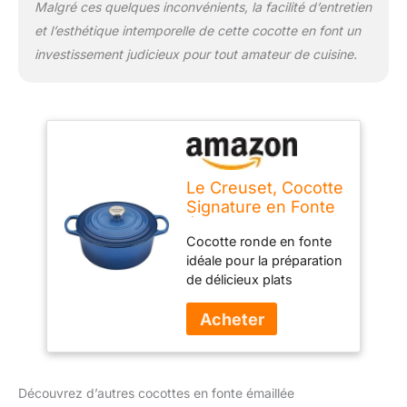
Malgré ces quelques inconvénients, la facilité d’entretien
et l’esthétique intemporelle de cette cocotte en font un
investissement judicieux pour tout amateur de cuisine.
Le Creuset, Cocotte
Signature en Fonte
Émaillée avec
Cocotte ronde en fonte
Couvercle, Ø 26
idéale pour la préparation
cm, Ronde,
de délicieux plats
Compatible avec
mijotés, Couvercle en
Toutes Sources de
fonte émaillée avec
Chaleur (Induction
bouton en inox résistant
Incluse), Capacité :
à la chaleur Fonte
5.3 L, 5.135 kg, Bleu
économe en énergie
Marseille
Découvrez d’autres cocottes en fonte émaillée
pour des résultats de