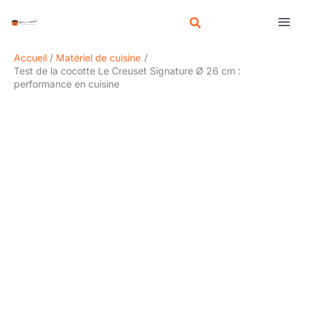
Aller
R
au
e
contenu
c
Accueil
Matériel de cuisine
h
Test de la cocotte Le Creuset Signature Ø 26 cm :
performance en cuisine
e
r
c
h
e
r