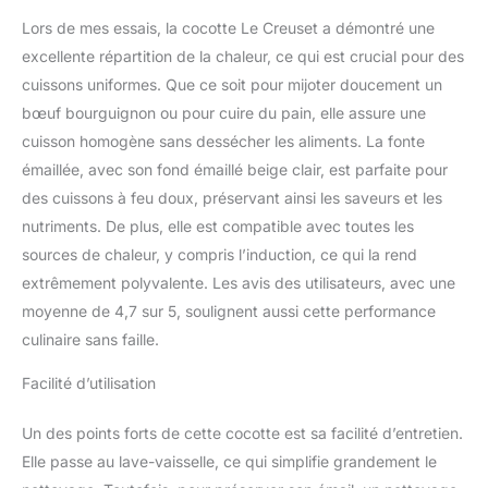
fonte émaillée avec
Lors de mes essais, la cocotte Le Creuset a démontré une
couvercle Le Creuset,
excellente répartition de la chaleur, ce qui est crucial pour des
Ronde, Ø 26 cm,
Dimensions avec
cuissons uniformes. Que ce soit pour mijoter doucement un
poignées et couvercle :
bœuf bourguignon ou pour cuire du pain, elle assure une
35.3 x 27.4 x 17.2 cm,
cuisson homogène sans dessécher les aliments. La fonte
Poids : 5.135 kg, Couleur
émaillée, avec son fond émaillé beige clair, est parfaite pour
: Bleu Marseille
des cuissons à feu doux, préservant ainsi les saveurs et les
nutriments. De plus, elle est compatible avec toutes les
sources de chaleur, y compris l’induction, ce qui la rend
extrêmement polyvalente. Les avis des utilisateurs, avec une
moyenne de 4,7 sur 5, soulignent aussi cette performance
culinaire sans faille.
Facilité d’utilisation
Un des points forts de cette cocotte est sa facilité d’entretien.
Elle passe au lave-vaisselle, ce qui simplifie grandement le