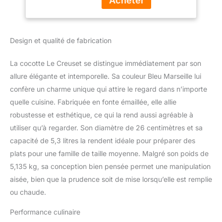
Chaleur (Induction
bouton en inox résistant
Incluse), Capacité :
à la chaleur Fonte
5.3 L, 5.135 kg, Bleu
économe en énergie
Marseille
Design et qualité de fabrication
pour des résultats de
cuisson optimaux,
Compatible avec toutes
La cocotte Le Creuset se distingue immédiatement par son
les sources de chaleur, y
allure élégante et intemporelle. Sa couleur Bleu Marseille lui
compris l'induction,
confère un charme unique qui attire le regard dans n’importe
Finitions intérieures en
quelle cuisine. Fabriquée en fonte émaillée, elle allie
émail résistant à l'usure
Poignées d'assistance
robustesse et esthétique, ce qui la rend aussi agréable à
pour une manipulation et
utiliser qu’à regarder. Son diamètre de 26 centimètres et sa
un transport faciles,
capacité de 5,3 litres la rendent idéale pour préparer des
même avec des gants de
plats pour une famille de taille moyenne. Malgré son poids de
cuisine Fabriqué en
France, Entretien facile
5,135 kg, sa conception bien pensée permet une manipulation
grâce à son intérieur en
aisée, bien que la prudence soit de mise lorsqu’elle est remplie
émail de haute qualité,
ou chaude.
Passe au lave-vaisselle,
Garantie à vie Contenu :
Performance culinaire
1 Cocotte Signature en