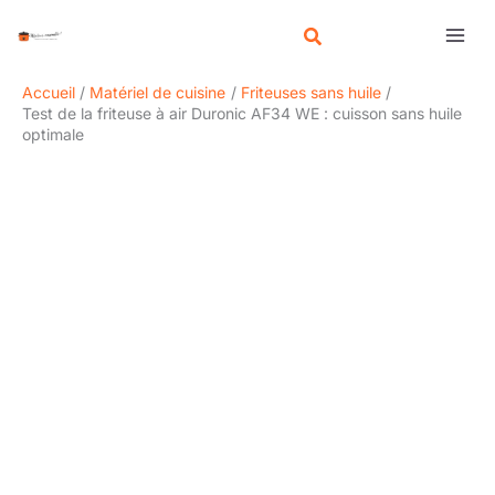
Aller
R
au
e
contenu
c
Accueil
Matériel de cuisine
Friteuses sans huile
h
Test de la friteuse à air Duronic AF34 WE : cuisson sans huile
optimale
e
r
c
h
e
r