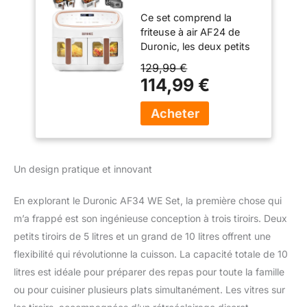
avec 3 tiroirs de
Ce set comprend la
cuisson 10L et 5L
friteuse à air AF24 de
Duronic, les deux petits
paniers de cuisson de 5L
129,99 €
chacun ainsi que le
114,99 €
grand tiroir de 10 litres
AFD1. Cette friteuse à air
chaud vous permet de
faire frire ou de cuire
rapidement vos aliments
tels que des frites, du
Un design pratique et innovant
poulet, des légumes, du
poisson. Plus rapide et
En explorant le Duronic AF34 WE Set, la première chose qui
moins énergivore qu'un
m’a frappé est son ingénieuse conception à trois tiroirs. Deux
four, cette friteuse à air
qui ne nécessite pas ou
petits tiroirs de 5 litres et un grand de 10 litres offrent une
très peu d'huile permet
flexibilité qui révolutionne la cuisson. La capacité totale de 10
également une cuisson
litres est idéale pour préparer des repas pour toute la famille
plus saine des aliments.
ou pour cuisiner plusieurs plats simultanément. Les vitres sur
L'AF34 possède deux
compartiments de