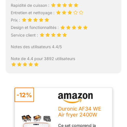
Rapidité de cuisson :
Entretien et nettoyage :
Prix :
Design et fonctionnalités :
Service client :
Notes des utilisateurs 4.4/5
Note de 4.4 pour 3892 utilisateurs
-12%
Duronic AF34 WE
Air fryer 2400W
avec 3 tiroirs de
Ce set comprend la
cuisson 10L et 5L