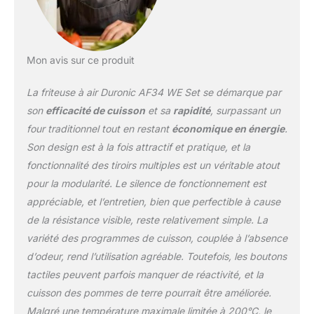
chacun et 1 grand panier
de 10 litres. Vous pouvez
donc cuire votre poulet
et vos frites en même
Mon avis sur ce produit
temps grâce à sa
puissance de 2400W. La
La friteuse à air Duronic AF34 WE Set se démarque par
fenêtre transparente de
chaque panier ainsi que
son
efficacité de cuisson
et sa
rapidité
, surpassant un
les lumières intégrées
four traditionnel tout en restant
économique en énergie
.
vous permettent de
Son design est à la fois attractif et pratique, et la
surveiller la cuisson de
fonctionnalité des tiroirs multiples est un véritable atout
vos aliments sans avoir à
ouvrir les tiroirs. Cette
pour la modularité. Le silence de fonctionnement est
friteuse à air peut être
appréciable, et l’entretien, bien que perfectible à cause
programmée pour utiliser
de la résistance visible, reste relativement simple. La
les 10 modes de cuisson
variété des programmes de cuisson, couplée à l’absence
préréglés. Vous pouvez
par exemple réchauffer
d’odeur, rend l’utilisation agréable. Toutefois, les boutons
des aliments froids, faire
tactiles peuvent parfois manquer de réactivité, et la
cuire des frites, du
cuisson des pommes de terre pourrait être améliorée.
poulet, ou des gâteaux,
Malgré une température maximale limitée à 200°C, le