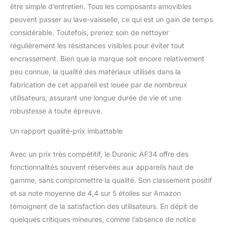
viande et dans l'autre,
être simple d’entretien. Tous les composants amovibles
vos frites. La cuisson se
peuvent passer au lave-vaisselle, ce qui est un gain de temps
fait sans ou avec très
considérable. Toutefois, prenez soin de nettoyer
peu d’huile pour une
cuisson plus saine.
régulièrement les résistances visibles pour éviter tout
L’AF34 offre des
encrassement. Bien que la marque soit encore relativement
températures de cuisson
peu connue, la qualité des matériaux utilisés dans la
allant de 50° à 200°,
fabrication de cet appareil est louée par de nombreux
vous permettant de
préparer une multitude
utilisateurs, assurant une longue durée de vie et une
de plats, du congelé aux
robustesse à toute épreuve.
délices gourmands.
D’autres coloris sont
Un rapport qualité-prix imbattable
disponibles pour l’AF34:
noir (AF34 BK), blanc et
Avec un prix très compétitif, le Duronic AF34 offre des
noir (AF34 WG), noir et
fonctionnalités souvent réservées aux appareils haut de
doré (AF34 BG).
gamme, sans compromettre la qualité. Son classement positif
et sa note moyenne de 4,4 sur 5 étoiles sur Amazon
témoignent de la satisfaction des utilisateurs. En dépit de
quelques critiques mineures, comme l’absence de notice