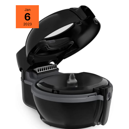
préparer une multitude
de plats, du congelé aux
Jan
délices gourmands.
6
D’autres coloris sont
disponibles pour l’AF34:
2023
noir (AF34 BK), blanc et
noir (AF34 WG), noir et
doré (AF34 BG).