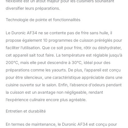
flexibilité est un atout majeur pour les cuisiniers souhaitant
poulet, ou des gâteaux,
diversifier leurs préparations.
ou encore déshydrater
des fruits. Cette friteuse
Technologie de pointe et fonctionnalités
à air a également deux
fonctions: la fonction
Le Duronic AF34 ne se contente pas de frire sans huile, il
Sync Cook qui vous
permet de faire
propose également 10 programmes de cuisson préréglés pour
correspondre le même
faciliter l’utilisation. Que ce soit pour frire, rôtir ou déshydrater,
réglage aux deux tiroirs
cet appareil sait tout faire. La température est réglable jusqu’à
et la fonction Sync Finish
200°C, mais elle peut descendre à 30°C, idéal pour des
qui vous permet de
cuisiner sur deux
préparations comme les yaourts. De plus, l’appareil est conçu
réglages programmés
pour être silencieux, une caractéristique appréciable dans une
pour que les deux se
cuisine ouverte sur le salon. Enfin, l’absence d’odeurs pendant
terminent en même
la cuisson est un avantage non négligeable, rendant
temps. Dans chaque
tiroir, vous pouvez cuire
l’expérience culinaire encore plus agréable.
vos aliments pour
Entretien et durabilité
plusieurs personnes.
Dans l'un vous pouvez
par exemple cuire votre
En termes de maintenance, le Duronic AF34 est conçu pour