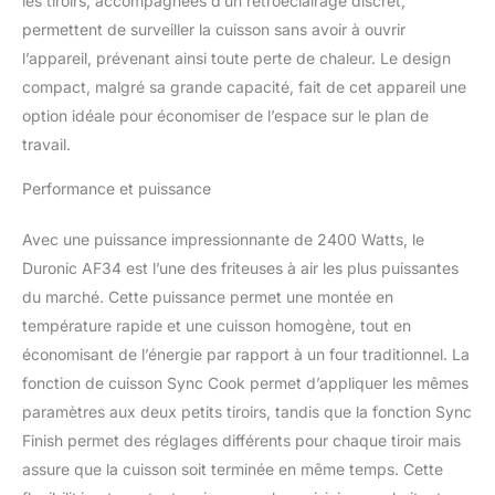
les tiroirs, accompagnées d’un rétroéclairage discret,
cuisson de 5 litres
permettent de surveiller la cuisson sans avoir à ouvrir
chacun et 1 grand panier
l’appareil, prévenant ainsi toute perte de chaleur. Le design
de 10 litres. Vous pouvez
compact, malgré sa grande capacité, fait de cet appareil une
donc cuire votre poulet
et vos frites en même
option idéale pour économiser de l’espace sur le plan de
temps grâce à sa
travail.
puissance de 2400W. La
fenêtre transparente de
Performance et puissance
chaque panier ainsi que
les lumières intégrées
Avec une puissance impressionnante de 2400 Watts, le
vous permettent de
Duronic AF34 est l’une des friteuses à air les plus puissantes
surveiller la cuisson de
du marché. Cette puissance permet une montée en
vos aliments sans avoir à
ouvrir les tiroirs. Cette
température rapide et une cuisson homogène, tout en
friteuse à air peut être
économisant de l’énergie par rapport à un four traditionnel. La
programmée pour utiliser
fonction de cuisson Sync Cook permet d’appliquer les mêmes
les 10 modes de cuisson
paramètres aux deux petits tiroirs, tandis que la fonction Sync
préréglés. Vous pouvez
par exemple réchauffer
Finish permet des réglages différents pour chaque tiroir mais
des aliments froids, faire
assure que la cuisson soit terminée en même temps. Cette
cuire des frites, du