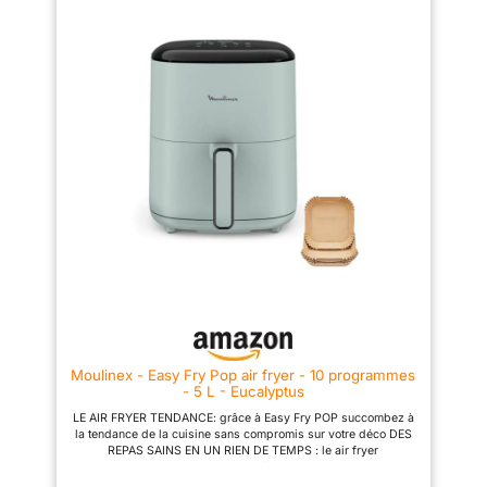
fryer pour réchauffer,
manuel, permettant un réglage
de cuisson anti-adhésif
décongeler et maintenir au
précis du temps et de la
de 2 litres et plaque à
chaud sans effort. COMMANDE
température (de 80°C à 200°C,
PAR ÉCRAN TACTILE AVEC 9
jusqu'à 60minutes) grâce au
croussoir antiadhésive.
PRÉRÉGLAGES : frites
bouton rotatif GAIN DE TEMPS
surgelées, frites fraîches,
ET D'ÉNERGIE: consomme
poulet, viande, poisson, petit-
jusqu'à 70% moins d'énergie et
déjeuner, légumes, gâteaux,
cuit jusqu'à 37% plus vite (tests
maintien au chaud. NETTOYAGE
effectués en 2024 avec des
FACILE : Surfaces
frites surgelées) RÉPARABILITÉ
antiadhésives. Lavable au lave-
15ANS AU JUSTE PRIX:
vaisselle pour un entretien sans
engagement de réparabilité
souci, pas besoin de frotter ou
15ans au juste prix grâce à notre
de tremper ENCORE PLUS
réseau de 6200réparateurs
D'IDÉES : Laissez-vous inspirer
dans le monde, pour contribuer
par les nombreuses recettes
à la protection de
Philips HomeID élaborées par
l’environnement et à la réduction
nos chefs experts et des
des déchets PLATS
millions d'utilisateurs.
ÉQUILIBRÉS: pizza croustillante
ou saumon parfaitement grillé,
préparez une multitude de plats
savoureux et équilibrés qui
plairont à tout le monde
Moulinex - Easy Fry Pop air fryer - 10 programmes
NETTOYAGE FACILE: le panier
- 5 L - Eucalyptus
de cuisson antiadhésif et
compatible lave-vaisselle pour
LE AIR FRYER TENDANCE: grâce à Easy Fry POP succombez à
un nettoyage sans effort
la tendance de la cuisine sans compromis sur votre déco DES
APPLICATION MYMOULINEX:
REPAS SAINS EN UN RIEN DE TEMPS : le air fryer
avec l'application MyMoulinex,
indispensable qui permet de préparer des repas sains et
découvrez des idées de
savoureux en un rien de temps avec peu ou pas d'huile