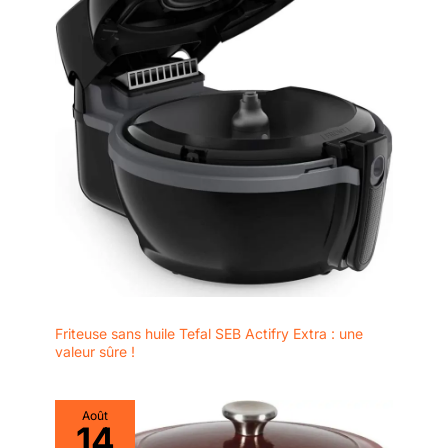
Friteuse sans huile Tefal SEB Actifry Extra : une
valeur sûre !
Août
14