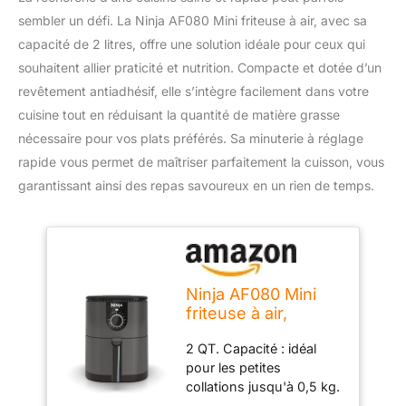
sembler un défi. La Ninja AF080 Mini friteuse à air, avec sa
capacité de 2 litres, offre une solution idéale pour ceux qui
souhaitent allier praticité et nutrition. Compacte et dotée d’un
revêtement antiadhésif, elle s’intègre facilement dans votre
cuisine tout en réduisant la quantité de matière grasse
nécessaire pour vos plats préférés. Sa minuterie à réglage
rapide vous permet de maîtriser parfaitement la cuisson, vous
garantissant ainsi des repas savoureux en un rien de temps.
Ninja AF080 Mini
friteuse à air,
capacité de 2 litres,
2 QT. Capacité : idéal
compacte,
pour les petites
antiadhésive, avec
collations jusqu'à 0,5 kg.
minuterie à réglage
de frites, 10 taquitos ou 2