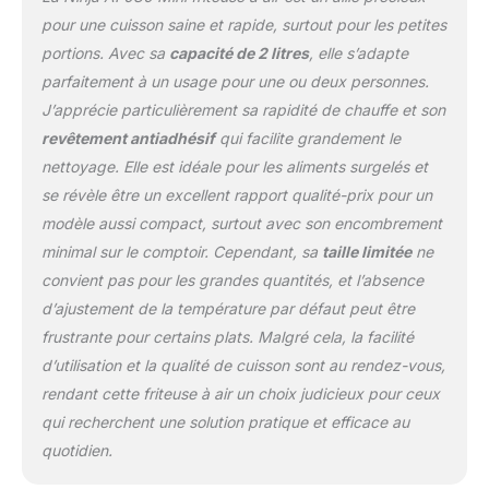
méthodes de friture
pour une cuisson saine et rapide, surtout pour les petites
traditionnelles. * *Testé
portions. Avec sa
capacité de 2 litres
, elle s’adapte
contre les frites coupées
parfaitement à un usage pour une ou deux personnes.
à la main. Facile à
nettoyer : comprend un
J’apprécie particulièrement sa rapidité de chauffe et son
panier de cuisson anti-
revêtement antiadhésif
qui facilite grandement le
adhésif et une plaque à
nettoyage. Elle est idéale pour les aliments surgelés et
croustiller. Contenu :
se révèle être un excellent rapport qualité-prix pour un
unité de 1000 W, panier
de cuisson anti-adhésif
modèle aussi compact, surtout avec son encombrement
de 2 litres et plaque à
minimal sur le comptoir. Cependant, sa
taille limitée
ne
croussoir antiadhésive.
convient pas pour les grandes quantités, et l’absence
d’ajustement de la température par défaut peut être
frustrante pour certains plats. Malgré cela, la facilité
d’utilisation et la qualité de cuisson sont au rendez-vous,
rendant cette friteuse à air un choix judicieux pour ceux
qui recherchent une solution pratique et efficace au
quotidien.