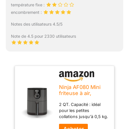
température fixe :
encombrement :
Notes des utilisateurs 4.5/5
Note de 4.5 pour 2330 utilisateurs
Ninja AF080 Mini
friteuse à air,
capacité de 2 litres,
2 QT. Capacité : idéal
compacte,
pour les petites
antiadhésive, avec
collations jusqu'à 0,5 kg.
minuterie à réglage
de frites, 10 taquitos ou 2
rapide, gris
poches chaudes.