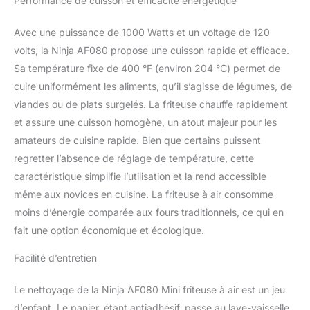
Performance de cuisson et efficacité énergétique
en moins que les
méthodes de friture
Avec une puissance de 1000 Watts et un voltage de 120
traditionnelles. * *Testé
volts, la Ninja AF080 propose une cuisson rapide et efficace.
contre les frites coupées
à la main. Facile à
Sa température fixe de 400 °F (environ 204 °C) permet de
nettoyer : comprend un
cuire uniformément les aliments, qu’il s’agisse de légumes, de
panier de cuisson anti-
viandes ou de plats surgelés. La friteuse chauffe rapidement
adhésif et une plaque à
et assure une cuisson homogène, un atout majeur pour les
croustiller. Contenu :
unité de 1000 W, panier
amateurs de cuisine rapide. Bien que certains puissent
de cuisson anti-adhésif
regretter l’absence de réglage de température, cette
de 2 litres et plaque à
caractéristique simplifie l’utilisation et la rend accessible
croussoir antiadhésive.
même aux novices en cuisine. La friteuse à air consomme
moins d’énergie comparée aux fours traditionnels, ce qui en
fait une option économique et écologique.
Facilité d’entretien
Le nettoyage de la Ninja AF080 Mini friteuse à air est un jeu
d’enfant. Le panier, étant antiadhésif, passe au lave-vaisselle,