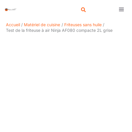
Aller
R
au
e
contenu
c
Accueil
Matériel de cuisine
Friteuses sans huile
h
Test de la friteuse à air Ninja AF080 compacte 2L grise
e
r
c
h
e
r