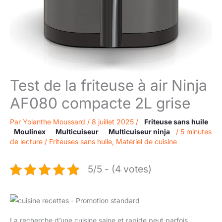
Test de la friteuse à air Ninja
AF080 compacte 2L grise
Par
Yolanthe Moussard
/
8 juillet 2025
/
Friteuse sans huile
Moulinex
Multicuiseur
Multicuiseur ninja
/
5 minutes
de lecture
/
Friteuses sans huile
,
Matériel de cuisine
5/5 - (4 votes)
La recherche d’une cuisine saine et rapide peut parfois