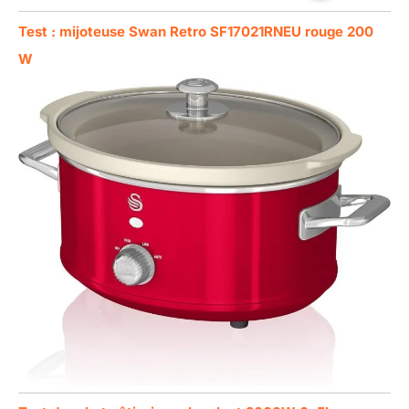
Test : mijoteuse Swan Retro SF17021RNEU rouge 200
W