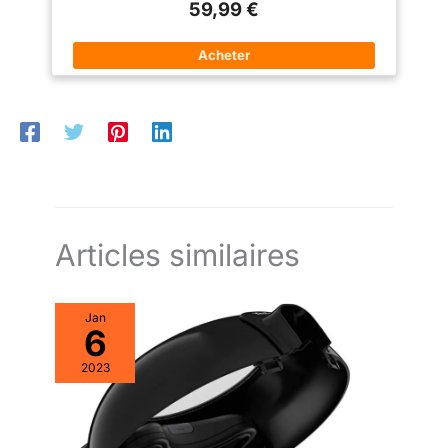
recettes en fonction de vos
59,99 €
CUISINEZ POUR TOUS VOS AMIS : la capacité généreuse de 5
goûts, du temps ou des
L permet de servir jusqu'à 6 personnes, suffisante pour les
ingrédients que vous avez,
familles les plus affamées et idéale pour recevoir des invités
créez votre liste de course,
ÉCONOMIES D'ÉNERGIE : Easy Fry POP de Moulinex vous
planifiez vos repas et bien plus
permet d'économiser jusqu'à 70 % d'énergie avec des
CONTENU: Easy Fry Mega
résultats 46 % plus rapides pour une cuisine maison facile
(test externe réalisé avec 800 g de frites, par rapport à un four
traditionnel) ÉCRAN DIGITAL TACTILE : un appareil facile à
utiliser équipé d'un panneau de commande tactile intuitif
Articles similaires
Jan
6
2023