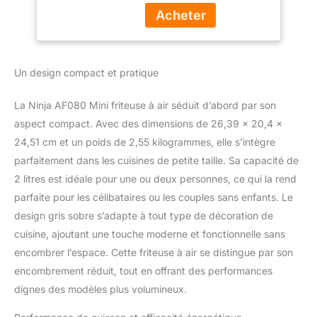
rapide, gris
poches chaudes.
Minuterie rapide :
tournez simplement le
cadran pour régler le
Un design compact et pratique
temps de cuisson et
soyez alerté lorsque vos
aliments sont cuits. Une
La Ninja AF080 Mini friteuse à air séduit d’abord par son
température facile : faites
aspect compact. Avec des dimensions de 26,39 x 20,4 x
frire à l'air libre des
24,51 cm et un poids de 2,55 kilogrammes, elle s’intègre
collations rapides ou des
parfaitement dans les cuisines de petite taille. Sa capacité de
petits repas à une
température constante
2 litres est idéale pour une ou deux personnes, ce qui la rend
de 204,4 °C. Large
parfaite pour les célibataires ou les couples sans enfants. Le
gamme de temps de
design gris sobre s’adapte à tout type de décoration de
cuisson : faites cuire vos
cuisine, ajoutant une touche moderne et fonctionnelle sans
aliments préférés de 1 à
60 minutes en tournant
encombrer l’espace. Cette friteuse à air se distingue par son
le cadran. FAVORIS
encombrement réduit, tout en offrant des performances
SAINS FRITS À L'AIR :
dignes des modèles plus volumineux.
frire à l'air libre avec
jusqu'à 75 % de graisse