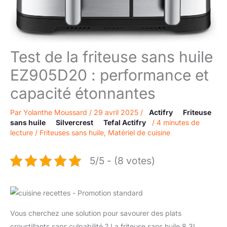
Test de la friteuse sans huile
EZ905D20 : performance et
capacité étonnantes
Par
Yolanthe Moussard
/
29 avril 2025
/
Actifry
Friteuse
sans huile
Silvercrest
Tefal Actifry
/
4 minutes de
lecture
/
Friteuses sans huile
,
Matériel de cuisine
5/5 - (8 votes)
Vous cherchez une solution pour savourer des plats
croustillants sans culpabilité ? La friteuse sans huile 8.3L