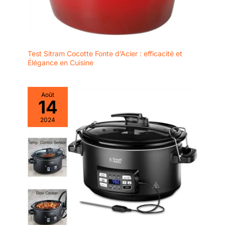
Test Sitram Cocotte Fonte d’Acier : efficacité et
Élégance en Cuisine
Août
14
2024