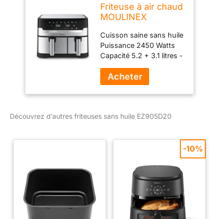
Friteuse à air chaud
MOULINEX
Cuisson saine sans huile
Puissance 2450 Watts
Capacité 5.2 + 3.1 litres -
deux tiroirs
indépendants 8
programmes
automatiques Fonction
gril unique
Découvrez d’autres friteuses sans huile EZ905D20
-10%