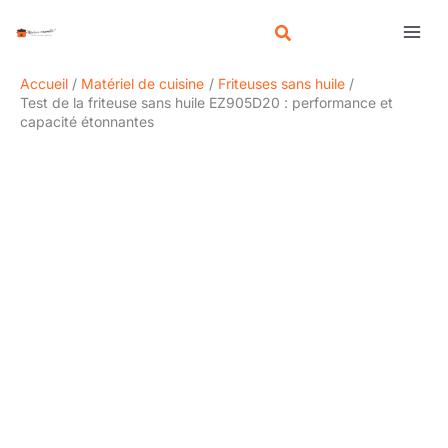
Aller
R
au
e
contenu
c
Accueil
Matériel de cuisine
Friteuses sans huile
h
Test de la friteuse sans huile EZ905D20 : performance et
capacité étonnantes
e
r
c
h
e
r