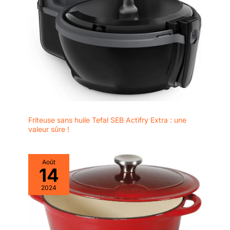
Friteuse sans huile Tefal SEB Actifry Extra : une
valeur sûre !
Août
14
2024