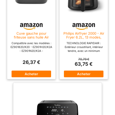
Cuve gauche pour
Philips Airfryer 2000 - Air
friteuse sans huile Air
Fryer 6.2L, 13 modes,
Fryer Dual Easy Fry &
écran tactile, Noir
Compatible avec les modèles :
TECHNOLOGIE RAPIDAIR :
Dual Easy Fry & Grill
EZ901820/K20 - EZ901H20/K2A
Extérieur croustillant, intérieur
Moulinex, Tefal - SS-
- EZ901N20/K2A -
tendre, avec un minimum
9100052690
EZ905B20/K20 -
d'huile. Le fond en étoile du
EZ905D20/K20 -
Airfryer Philips assure un flux
70,79 €
26,37 €
EY901N10/K2A - EY905B10/K20
d'air parfait pour une cuisson
63,75 €
- EY905D10/K20.
toujours rapide et savoureuse.
CUISSON 13 EN 1 : Air fry, cuire
au four, griller, rôtir, et plus
encore. Réglez la durée et la
température manuellement ou
utilisez les préréglages du Air
fryer pour réchauffer,
décongeler et maintenir au
chaud sans effort. COMMANDE
PAR ÉCRAN TACTILE AVEC 9
PRÉRÉGLAGES : frites
surgelées, frites fraîches,
poulet, viande, poisson, petit-