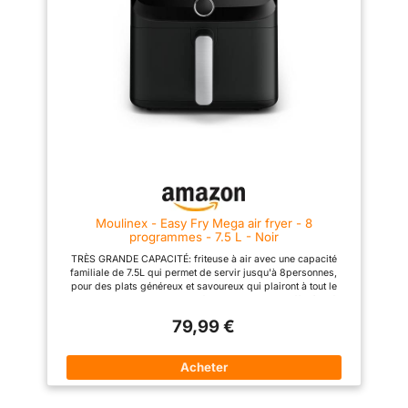
déjeuner, légumes, gâteaux,
maintien au chaud. NETTOYAGE
FACILE : Surfaces
antiadhésives. Lavable au lave-
vaisselle pour un entretien sans
souci, pas besoin de frotter ou
de tremper ENCORE PLUS
D'IDÉES : Laissez-vous inspirer
par les nombreuses recettes
Philips HomeID élaborées par
nos chefs experts et des
millions d'utilisateurs.
Moulinex - Easy Fry Mega air fryer - 8
programmes - 7.5 L - Noir
TRÈS GRANDE CAPACITÉ: friteuse à air avec une capacité
familiale de 7.5L qui permet de servir jusqu'à 8personnes,
pour des plats généreux et savoureux qui plairont à tout le
monde FORMAT COMPACT: la friteuse sans huile offre à la fois
une très grande capacité et un format compact CUISSON
79,99 €
PRÉCISE: 8programmes prédéfinis et 1programme manuel,
permettant un réglage précis du temps et de la température (de
80°C à 200°C, jusqu'à 60minutes) grâce au bouton rotatif
GAIN DE TEMPS ET D'ÉNERGIE: consomme jusqu'à 70% moins
d'énergie et cuit jusqu'à 37% plus vite (tests effectués en 2024
avec des frites surgelées) RÉPARABILITÉ 15ANS AU JUSTE