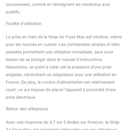
240°C. TAILLE
savoureuses, comme en témoignent les nombreux avis
FAMILIALE : Le panier de
positifs.
5,2 L peut accueillir un
poulet de 2 kg ou 1,4 kg
Facilité d’utilisation
de frites. Cuit jusqu'à 50
% plus rapidement que
La prise en main de la Ninja Air Fryer Max est intuitive, même
les fours à chaleur
pour les novices en cuisine. Les commandes simples et bien
tournante* (*Testé
pensées permettent une utilisation immédiate, sans avoir
contre les bâtonnets de
poisson et les
besoin de se plonger dans le manuel d’instructions.
saucisses). COMPREND :
Néanmoins, un point à noter est la présence d’une prise
Friteuse à air Ninja (prise
anglaise, nécessitant un adaptateur pour une utilisation en
britannique), panier et
France. De plus, le cordon d’alimentation est relativement
plaque à légumes
antiadhésifs allant au
court, ce qui impose de placer l’appareil à proximité d’une
lave-vaisselle. Guide de
prise électrique.
recettes créé par le chef.
Poids : 5,2 kg. Couleur :
Retour des utilisateurs
gris/noir.
Avec une moyenne de 4,7 sur 5 étoiles sur Amazon, la Ninja
Air Fryer Max est largement plébiscitée par ses utilisateurs.