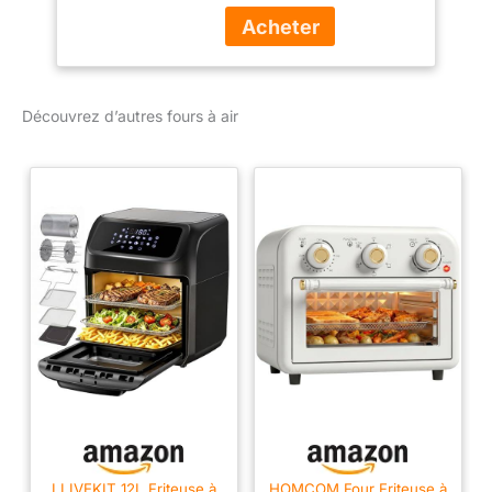
d'énergie* (*tests et
calculs basés sur le
temps de cuisson
recommandé pour les
saucisses, en utilisant la
Découvrez d’autres fours à air
fonction de friture à l'air
libre par rapport aux
fours conventionnels).
UTILISEZ PEU OU PAS
D'HUILE : La friture à air
fait circuler l'air chaud
pour cuire rapidement de
délicieux plats
principaux,
accompagnements et
collations. Jusqu'à 75 %
de matières grasses en
moins* grâce à la
fonction Air Fry (*Testé
contre des frites frites
coupées à la main). 6
FONCTIONS DE
LLIVEKIT 12L Friteuse à
HOMCOM Four Friteuse à