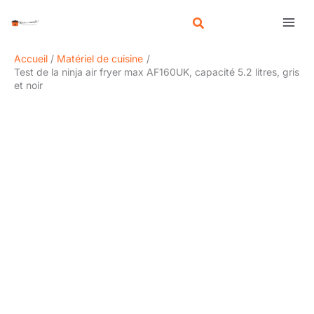
Aller
R
au
e
contenu
c
Accueil
Matériel de cuisine
h
Test de la ninja air fryer max AF160UK, capacité 5.2 litres, gris
et noir
e
r
c
h
e
r