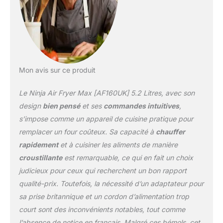
accompagnements et
collations. Jusqu'à 75 %
de matières grasses en
moins* grâce à la
fonction Air Fry (*Testé
contre des frites frites
coupées à la main). 6
Mon avis sur ce produit
FONCTIONS DE
CUISSON : Max Crisp, Air
Le Ninja Air Fryer Max [AF160UK] 5.2 Litres, avec son
Fry, Rôti, Cuire,
design
bien pensé
et ses
commandes intuitives
,
Réchauffer, Déshydrater.
s’impose comme un appareil de cuisine pratique pour
Cuisinez et croustillez les
remplacer un four coûteux. Sa capacité à
chauffer
aliments surgelés en
quelques minutes avec
rapidement
et à cuisiner les aliments de manière
Max Crisp, en utilisant un
croustillante
est remarquable, ce qui en fait un choix
flux d'air ultra rapide et
judicieux pour ceux qui recherchent un bon rapport
des températures de
qualité-prix. Toutefois, la nécessité d’un adaptateur pour
240°C. TAILLE
FAMILIALE : Le panier de
sa prise britannique et un cordon d’alimentation trop
5,2 L peut accueillir un
court sont des inconvénients notables, tout comme
poulet de 2 kg ou 1,4 kg
l’absence de notice en français. Malgré ces bémols, cet