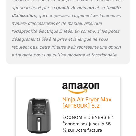
de frites. Cuit jusqu'à 50
appareil séduit par sa
qualité de cuisson
et sa
facilité
% plus rapidement que
les fours à chaleur
d’utilisation
, qui compensent largement les lacunes en
tournante* (*Testé
matière d’accessoires et de manuel, ainsi que
contre les bâtonnets de
l’adaptabilité électrique limitée. En somme, si les petits
poisson et les
désagréments liés à la prise et la langue ne vous
saucisses). COMPREND :
Friteuse à air Ninja (prise
rebutent pas, cette friteuse à air représente une option
britannique), panier et
attrayante pour une cuisine moderne et fonctionnelle.
plaque à légumes
antiadhésifs allant au
lave-vaisselle. Guide de
recettes créé par le chef.
Poids : 5,2 kg. Couleur :
gris/noir.
Ninja Air Fryer Max
[AF160UK] 5.2
Litres, Grey and
ÉCONOMIE D'ÉNERGIE :
Black
Économisez jusqu'à 55
% sur votre facture