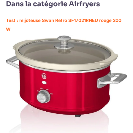
Dans la catégorie Airfryers
Test : mijoteuse Swan Retro SF17021RNEU rouge 200
W