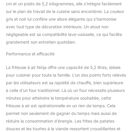
cm et un poids de 5,2 kilogrammes, elle s’intègre facilement
fait circuler l'air chaud
sur le plan de travail de la cuisine sans encombrer. La couleur
pour cuire rapidement de
délicieux plats
gris et noir lui confère une allure élégante qui s’harmonise
principaux,
avec tout type de décoration intérieure. Un atout non
accompagnements et
négligeable est sa compatibilité lave-vaisselle, ce qui facilite
collations. Jusqu'à 75 %
grandement son entretien quotidien.
de matières grasses en
moins* grâce à la
Performance et efficacité
fonction Air Fry (*Testé
contre des frites frites
La friteuse à air Ninja offre une capacité de 5,2 litres, idéale
coupées à la main). 6
FONCTIONS DE
pour cuisiner pour toute la famille. L’un des points forts relevés
CUISSON : Max Crisp, Air
par les utilisateurs est sa rapidité de chauffe, bien supérieure
Fry, Rôti, Cuire,
à celle d’un four traditionnel. Là où un four nécessite plusieurs
Réchauffer, Déshydrater.
minutes pour atteindre la température souhaitée, cette
Cuisinez et croustillez les
aliments surgelés en
friteuse à air est opérationnelle en un rien de temps. Cela
quelques minutes avec
permet non seulement de gagner du temps mais aussi de
Max Crisp, en utilisant un
réduire la consommation d’énergie. Les frites de patates
flux d'air ultra rapide et
douces et les tourtes à la viande ressortent croustillantes et
des températures de