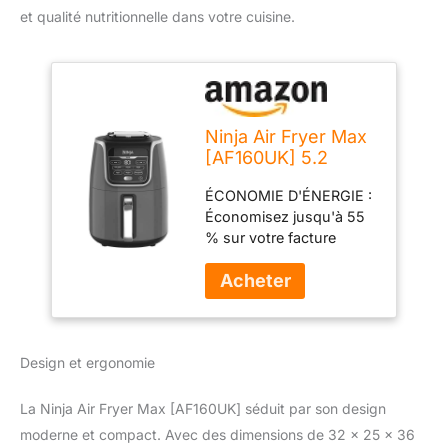
et qualité nutritionnelle dans votre cuisine.
Ninja Air Fryer Max
[AF160UK] 5.2
Litres, Grey and
ÉCONOMIE D'ÉNERGIE :
Black
Économisez jusqu'à 55
% sur votre facture
d'énergie* (*tests et
calculs basés sur le
temps de cuisson
recommandé pour les
saucisses, en utilisant la
Design et ergonomie
fonction de friture à l'air
libre par rapport aux
fours conventionnels).
La Ninja Air Fryer Max [AF160UK] séduit par son design
UTILISEZ PEU OU PAS
moderne et compact. Avec des dimensions de 32 x 25 x 36
D'HUILE : La friture à air