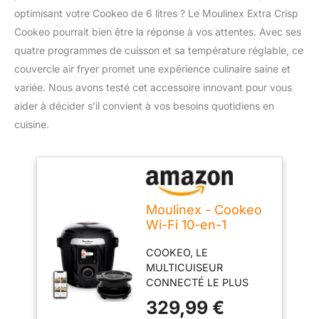
optimisant votre Cookeo de 6 litres ? Le Moulinex Extra Crisp
Cookeo pourrait bien être la réponse à vos attentes. Avec ses
quatre programmes de cuisson et sa température réglable, ce
couvercle air fryer promet une expérience culinaire saine et
variée. Nous avons testé cet accessoire innovant pour vous
aider à décider s’il convient à vos besoins quotidiens en
cuisine.
Moulinex - Cookeo
Wi-Fi 10-en-1
Multicuiseur + extra
COOKEO, LE
crisp - 6 L - Noir
MULTICUISEUR
CONNECTÉ LE PLUS
RAPIDE DE MOULINEX:
329,99 €
un choix infini de plats et