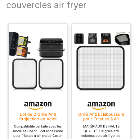
couvercles air fryer
MULTICUISEUR TOUT-
EN-UN: profitez chaque
jourd'une grande variété
de plats faits maison
grâce à ses 10 modes de
cuisson (cuisson sous
pression,cuisson
vapeur,mijoter,
sauter/dorer, slow
cooking, yaourt, sous-
vide, levée de pâte (pain,
brioche...), réchauffer,
maintien au chaud), et
transformez même votre
Cookeo en air fryer grâce
à l'accessoire EXTRA
CRISP inclus et ses 4
Lot de 2 Grille Anti
Grille Anti Eclaboussure
modes de cuisson (air
Projection en Acier
pour Friteuse à Air
fry, rotir, griller, cuire au
Inoxydable pour COSORI
Protection Anti 1Pcs
Compatibilité parfaite avec les
MATÉRIAUX DE HAUTE
Dual Blaze TwinFry 10L/
four) Friteuse sans huile
modèles Cosori : cet accessoire
QUALITÉ: Ce grille anti
Cosori CAF-R901-AEU
UN MAXIMUM
pour friteuse à air chaud Cosori
eclaboussure air fryer est
8,5L, Couvercle Anti