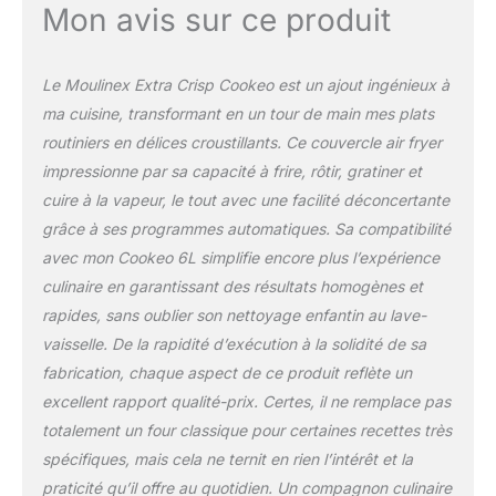
maintien au chaud), et
Mon avis sur ce produit
transformez même votre
Cookeo en air fryer grâce
à l'accessoire EXTRA
Le Moulinex Extra Crisp Cookeo est un ajout ingénieux à
CRISP inclus et ses 4
ma cuisine, transformant en un tour de main mes plats
modes de cuisson (air
routiniers en délices croustillants. Ce couvercle air fryer
fry, rotir, griller, cuire au
four) Friteuse sans huile
impressionne par sa capacité à frire, rôtir, gratiner et
UN MAXIMUM
cuire à la vapeur, le tout avec une facilité déconcertante
D’INSPIRATION : accédez
grâce à ses programmes automatiques. Sa compatibilité
à des milliers de recettes
avec mon Cookeo 6L simplifie encore plus l’expérience
directement depuis
l'écran de votre Cookeo.
culinaire en garantissant des résultats homogènes et
Choisissez vos recettes
rapides, sans oublier son nettoyage enfantin au lave-
en fonction de vos
vaisselle. De la rapidité d’exécution à la solidité de sa
goûts, du temps et des
fabrication, chaque aspect de ce produit reflète un
ingrédients que vous
avez, et envoyez-les sur
excellent rapport qualité-prix. Certes, il ne remplace pas
votre Cookeo grâce à
totalement un four classique pour certaines recettes très
l'application MyMoulinex
spécifiques, mais cela ne ternit en rien l’intérêt et la
connectée en Wi-Fi DES
praticité qu’il offre au quotidien. Un compagnon culinaire
PLATS FACILES ET DES