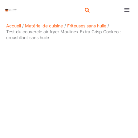
Aller
R
au
e
contenu
c
Accueil
Matériel de cuisine
Friteuses sans huile
h
Test du couvercle air fryer Moulinex Extra Crisp Cookeo :
croustillant sans huile
e
r
c
h
e
r