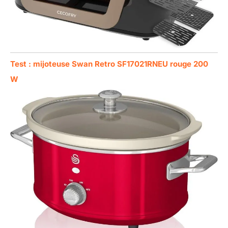
Test : mijoteuse Swan Retro SF17021RNEU rouge 200
W