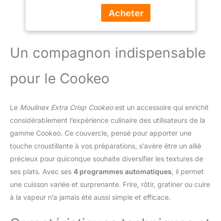
plus de 100recettes
express prêtes en moins
de 15minutes, avec un
multicuiseur qui permet
de cuire sous pression, à
Un compagnon indispensable
la vapeur, faire mijoter et
bien plus encore !
pour le Cookeo
MULTICUISEUR TOUT-
EN-UN: profitez chaque
jourd'une grande variété
Le
Moulinex Extra Crisp Cookeo
est un accessoire qui enrichit
de plats faits maison
grâce à ses 10 modes de
considérablement l’expérience culinaire des utilisateurs de la
cuisson (cuisson sous
gamme Cookeo. Ce couvercle, pensé pour apporter une
pression,cuisson
touche croustillante à vos préparations, s’avère être un allié
vapeur,mijoter,
précieux pour quiconque souhaite diversifier les textures de
sauter/dorer, slow
cooking, yaourt, sous-
ses plats. Avec ses
4 programmes automatiques
, il permet
vide, levée de pâte (pain,
une cuisson variée et surprenante. Frire, rôtir, gratiner ou cuire
brioche...), réchauffer,
à la vapeur n’a jamais été aussi simple et efficace.
maintien au chaud), et
transformez même votre