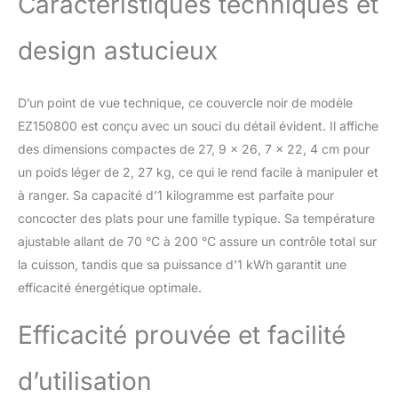
Caractéristiques techniques et
Cookeo en air fryer grâce
à l'accessoire EXTRA
CRISP inclus et ses 4
design astucieux
modes de cuisson (air
fry, rotir, griller, cuire au
four) Friteuse sans huile
D’un point de vue technique, ce couvercle noir de modèle
UN MAXIMUM
EZ150800 est conçu avec un souci du détail évident. Il affiche
D’INSPIRATION : accédez
des dimensions compactes de 27, 9 x 26, 7 x 22, 4 cm pour
à des milliers de recettes
directement depuis
un poids léger de 2, 27 kg, ce qui le rend facile à manipuler et
l'écran de votre Cookeo.
à ranger. Sa capacité d’1 kilogramme est parfaite pour
Choisissez vos recettes
concocter des plats pour une famille typique. Sa température
en fonction de vos
ajustable allant de 70 °C à 200 °C assure un contrôle total sur
goûts, du temps et des
la cuisson, tandis que sa puissance d’1 kWh garantit une
ingrédients que vous
avez, et envoyez-les sur
efficacité énergétique optimale.
votre Cookeo grâce à
l'application MyMoulinex
Efficacité prouvée et facilité
connectée en Wi-Fi DES
PLATS FACILES ET DES
d’utilisation
RÉSULTATS PARFAITS
EN UN RIEN DE TEMPS :