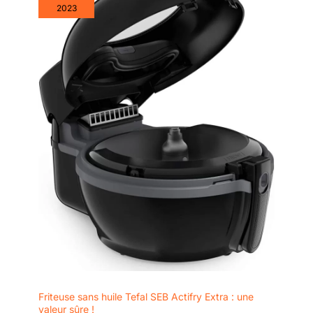
2023
Friteuse sans huile Tefal SEB Actifry Extra : une
valeur sûre !