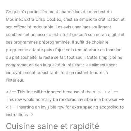
laissez-vous guider pas
à pas sur l'écran couleur
Ce qui m’a particulièrement charmé lors de mon test du
de votre Cookeo pour
Moulinex Extra Crisp Cookeo, c’est sa simplicité d’utilisation et
réaliser des recettes
son efficacité redoutable. Les avis unanimes soulignent
saines et savoureuses,
combien cet accessoire est intuitif grâce à son écran digital et
avec des résultats
ses programmes préprogrammés. Il suffit de choisir le
parfaits à chaque fois
RÉPARABILITÉ 15ANS AU
programme adapté puis d’ajuster la température en fonction
JUSTE PRIX:
du plat souhaité; le reste se fait tout seul ! Cette simplicité ne
engagement de
compromet en rien la qualité du résultat : les aliments sont
réparabilité 15ans au
incroyablement croustillants tout en restant tendres à
juste prix grâce à notre
réseau de
l’intérieur.
6200réparateurs dans le
monde, pour contribuer
< ! — This line will be ignored because of the rule –> < ! —
à la protection de
This row would normally be rendered invisible in a browser –>
l’environnement et à la
< ! — Inserting an invisible row for extra spacing according to
réduction des déchets
instructions–>
Cuisine saine et rapidité