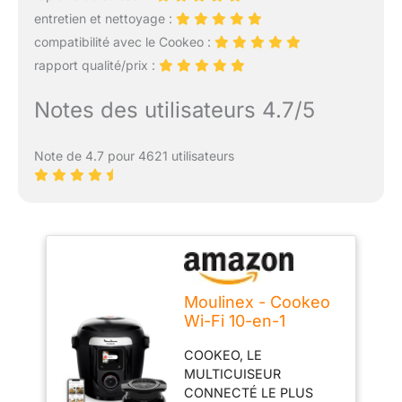
entretien et nettoyage :
compatibilité avec le Cookeo :
rapport qualité/prix :
Notes des utilisateurs 4.7/5
Note de 4.7 pour 4621 utilisateurs
Moulinex - Cookeo
Wi-Fi 10-en-1
Multicuiseur + extra
COOKEO, LE
crisp - 6 L - Noir
MULTICUISEUR
CONNECTÉ LE PLUS