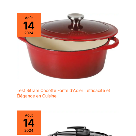
Août
14
2024
Test Sitram Cocotte Fonte d’Acier : efficacité et
Élégance en Cuisine
Août
14
2024