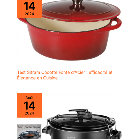
Compatible au lave
14
prise plus confortable et
vaisselle
naturelle <p> Renforcé,
2024
hermétique couvercle
avec joint de
stabilisateurs
automatiques en saveur
avec un ajustement plus
sûr et a amélioré l'image
de marque des anneaux
et ajoute à la beauté <p>
De emblématique
Test Sitram Cocotte Fonte d’Acier : efficacité et
volcanique en gras
Élégance en Cuisine
Marseille Bleu, cocottes
Le Creuset sont
disponibles dans un
Août
14
large choix de couleurs
et de tailles pour
2024
compléter parfaitement le
décor de votre maison et
de style de vie. Utilisable
sur tous feux y compris