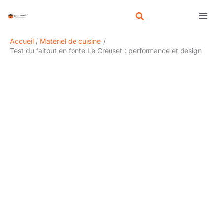
Aller
R
au
e
contenu
c
Accueil
Matériel de cuisine
h
Test du faitout en fonte Le Creuset : performance et design
e
r
c
h
e
r