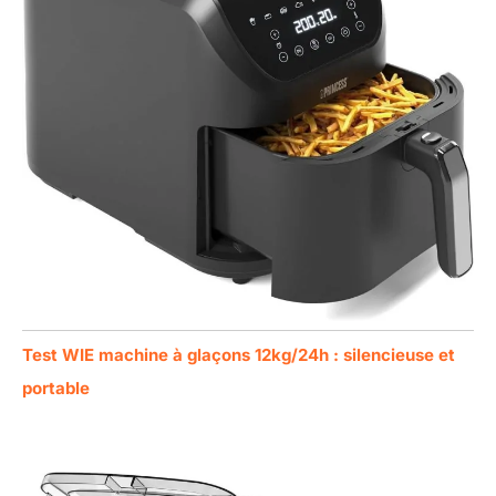
Test WIE machine à glaçons 12kg/24h : silencieuse et
portable