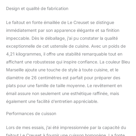
250 °C <b> Garantie
Design et qualité de fabrication
</b>: A vie
<b>Capacité</b>: 2
Litre(s) <b> Matière
Le faitout en fonte émaillée de Le Creuset se distingue
</b>: Fonte <b> Couleur
immédiatement par son apparence élégante et sa finition
</b>: Marseille
impeccable. Dès le déballage, j’ai pu constater la qualité
<b>Description du
exceptionnelle de cet ustensile de cuisine. Avec un poids de
produit</b>: Le plus
polyvalent - une grande
4,21 kilogrammes, il offre une stabilité remarquable tout en
poêle sautés, la cuisson
affichant une robustesse qui inspire confiance. La couleur Bleu
et un plat de service.
Marseille ajoute une touche de style à toute cuisine, et le
Parfait pour un large
diamètre de 26 centimètres est parfait pour préparer des
éventail de plats de
risottos crémeux rapides
plats pour une famille de taille moyenne. Le revêtement en
pour une viande tendre,
émail assure non seulement une esthétique raffinée, mais
savoureuse et légumes
également une facilité d’entretien appréciable.
ou croquants, tartes et
tartelettes or. Les
Performances de cuisson
grandes forme plate et
peu profondes côtés de
Lors de mes essais, j’ai été impressionnée par la capacité du
la fonte Peu Profond
faitout Le Creuset à fournir une cuisson homogène. La fonte