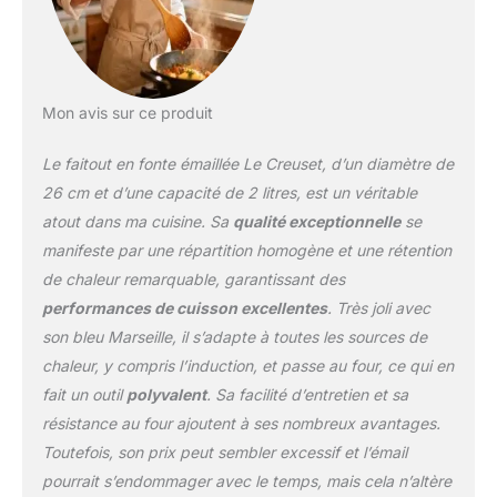
éventail de plats de
risottos crémeux rapides
pour une viande tendre,
savoureuse et légumes
ou croquants, tartes et
Mon avis sur ce produit
tartelettes or. Les
grandes forme plate et
Le faitout en fonte émaillée Le Creuset, d’un diamètre de
peu profondes côtés de
26 cm et d’une capacité de 2 litres, est un véritable
la fonte Peu Profond
atout dans ma cuisine. Sa
qualité exceptionnelle
se
Casserole rendent parfait
manifeste par une répartition homogène et une rétention
pour la viande
brunissement et
de chaleur remarquable, garantissant des
légumes, casseroles
performances de cuisson excellentes
. Très joli avec
mijoter, remuer friture, la
son bleu Marseille, il s’adapte à toutes les sources de
cuisson et le service à la
chaleur, y compris l’induction, et passe au four, ce qui en
table. <P> Maintenant,
Le Creuset est fier de
fait un outil
polyvalent
. Sa facilité d’entretien et sa
présenter le Signature
résistance au four ajoutent à ses nombreux avantages.
Peu Profond Casserole.
Toutefois, son prix peut sembler excessif et l’émail
Cette cuisine classique
pourrait s’endommager avec le temps, mais cela n’altère
mise à jour allie le