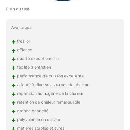
par la famille comme
Bilan du test
héritage précieux pour
leur qualité
exceptionnelle et le style
Avantages
intemporel et protégées
par une garantie à vie.
+
<b>Nombre de
très joli
parts</b>: 4 Personne(s)
+
efficace
<b>Température
+
qualité exceptionnelle
four</b>: 250 °C
<b>Entretien</b>:
+
facilité d’entretien
Compatible au lave
+
performance de cuisson excellente
vaisselle
+
adapté à diverses sources de chaleur
+
répartition homogène de la chaleur
+
rétention de chaleur remarquable
+
grande capacité
+
polyvalence en cuisine
+
matières stables et sûres