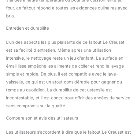
et le rendent plus facile à
four, ce faitout répond à toutes les exigences culinaires avec
transporter à partir de
brio.
plaques de cuisson au
four à la table même
Entretien et durabilité
avec des gants de four
encombrants <p> Facile
L’un des aspects les plus plaisants de ce faitout Le Creuset
à nettoyer, intérieur en
émail trempé est
est sa facilité d’entretien. Même après une utilisation
maintenant encore plus
intensive, le nettoyage reste un jeu d’enfant. La surface en
durable et résistant aux
émail lisse empêche les aliments de coller et rend le lavage
taches, de ternir et
simple et rapide. De plus, il est compatible avec le lave-
d'autres l'usure et
permet un nettoyage
vaisselle, ce qui est un atout considérable pour gagner du
encore plus rapide et
temps au quotidien. La durabilité de cet ustensile est
plus facile <p> Élégant,
incontestable, et il est conçu pour offrir des années de service
molette en acier
sans compromis sur la qualité.
inoxydable résistant à la
chaleur résiste à toute
Comparaison et avis des utilisateurs
température du four pour
une totale tranquillité
Les utilisateurs s’accordent à dire que le faitout Le Creuset est
d'esprit et est plus