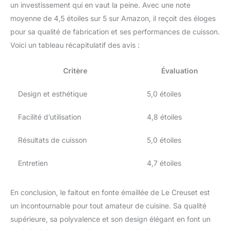
ergonomique pour une
un investissement qui en vaut la peine. Avec une note
prise plus confortable et
moyenne de 4,5 étoiles sur 5 sur Amazon, il reçoit des éloges
naturelle <p> Renforcé,
pour sa qualité de fabrication et ses performances de cuisson.
hermétique couvercle
Voici un tableau récapitulatif des avis :
avec joint de
stabilisateurs
automatiques en saveur
Critère
Évaluation
avec un ajustement plus
sûr et a amélioré l'image
Design et esthétique
5,0 étoiles
de marque des anneaux
et ajoute à la beauté <p>
Facilité d’utilisation
4,8 étoiles
De emblématique
volcanique en gras
Résultats de cuisson
5,0 étoiles
Marseille Bleu, cocottes
Le Creuset sont
Entretien
4,7 étoiles
disponibles dans un
large choix de couleurs
et de tailles pour
En conclusion, le faitout en fonte émaillée de Le Creuset est
compléter parfaitement le
un incontournable pour tout amateur de cuisine. Sa qualité
décor de votre maison et
supérieure, sa polyvalence et son design élégant en font un
de style de vie. Utilisable