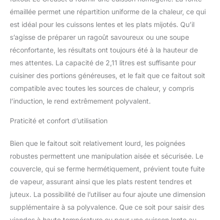
Casserole rendent parfait
pour la viande
émaillée permet une répartition uniforme de la chaleur, ce qui
brunissement et
est idéal pour les cuissons lentes et les plats mijotés. Qu’il
légumes, casseroles
s’agisse de préparer un ragoût savoureux ou une soupe
mijoter, remuer friture, la
réconfortante, les résultats ont toujours été à la hauteur de
cuisson et le service à la
table. <P> Maintenant,
mes attentes. La capacité de 2,11 litres est suffisante pour
Le Creuset est fier de
cuisiner des portions généreuses, et le fait que ce faitout soit
présenter le Signature
compatible avec toutes les sources de chaleur, y compris
Peu Profond Casserole.
l’induction, le rend extrêmement polyvalent.
Cette cuisine classique
mise à jour allie le
Praticité et confort d’utilisation
meilleur du passé avec la
dernière performance et
Bien que le faitout soit relativement lourd, les poignées
des améliorations
ergonomiques. Les
robustes permettent une manipulation aisée et sécurisée. Le
nouvelles fonctionnalités
couvercle, qui se ferme hermétiquement, prévient toute fuite
comprennent: <p>
de vapeur, assurant ainsi que les plats restent tendres et
Bonne prise en main,
juteux. La possibilité de l’utiliser au four ajoute une dimension
45% plus grandes
poignées distribuer le
supplémentaire à sa polyvalence. Que ce soit pour saisir des
poids plus uniformément
viandes à haute température ou pour une cuisson lente au