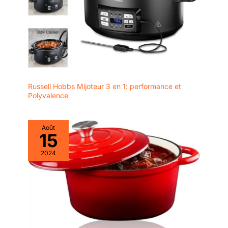
l'induction, et dans le
four, la cocotte fait un
plat de service parfaite
aussi, comme la fonte
garde la nourriture
chaude plus longtemps à
la table. <P>
Individuellement coulés
Russell Hobbs Mijoteur 3 en 1: performance et
dans des moules de
Polyvalence
sable et fabriqués à la
main à la fonderie
française d'origine
Août
depuis 1925, chaque
15
morceau de Le Creuset
2024
émaillée ustensiles en
fonte est parfaitement
fini et unique. Tout
comme la plupart des
recettes que nous
chérissons, cocottes Le
Creuset sont transmis