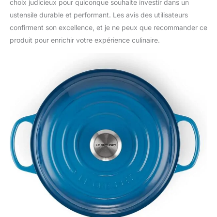
sur tous feux y compris
choix judicieux pour quiconque souhaite investir dans un
l'induction, et dans le
ustensile durable et performant. Les avis des utilisateurs
four, la cocotte fait un
confirment son excellence, et je ne peux que recommander ce
plat de service parfaite
produit pour enrichir votre expérience culinaire.
aussi, comme la fonte
garde la nourriture
chaude plus longtemps à
la table. <P>
Individuellement coulés
dans des moules de
sable et fabriqués à la
main à la fonderie
française d'origine
depuis 1925, chaque
morceau de Le Creuset
émaillée ustensiles en
fonte est parfaitement
fini et unique. Tout
comme la plupart des
recettes que nous
chérissons, cocottes Le
Creuset sont transmis