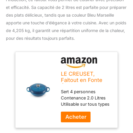
et efficacité. Sa capacité de 2 litres est parfaite pour préparer
des plats délicieux, tandis que sa couleur Bleu Marseille
apporte une touche d’élégance à votre cuisine. Avec un poids
de 4,205 kg, il garantit une répartition uniforme de la chaleur,
pour des résultats toujours parfaits.
LE CREUSET,
Faitout en Fonte
Émaillée, Rond, Ø
Sert 4 personnes
26 cm, 2 L,
Contenance 2.0 Litres
Compatible avec
Utilisable sur tous types
Toutes Sources de
de feux, y compris
Chaleur (Induction
l'induction Fabriqué en
Incluse), 4.205 kg,
France Garantie à vie
Bleu Marseille
Température maximale: