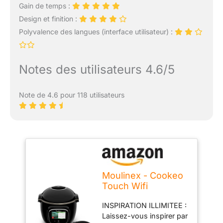
Gain de temps :
Design et finition :
Polyvalence des langues (interface utilisateur) :
Notes des utilisateurs 4.6/5
Note de 4.6 pour 118 utilisateurs
Moulinex - Cookeo
Touch Wifi
Multicuiseur +
INSPIRATION ILLIMITEE :
moule gâteau - 6 L
Laissez-vous inspirer par
- Noir