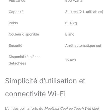
à la protection de
Puissance
900 Watts
l’environnement et à la
réduction des déchets
Capacité
3 Litres (2 L utilisables)
GAGNEZ DU TEMPS :
Pas besoin de mettre la
Poids
6, 4 kg
main à la pâte : Cookeo
gère la cuisson pour
Couleur disponible
Blanc
vous et relâche la
pression
Sécurité
Arrêt automatique oui
automatiquement
APPLICATION GRATUITE
Disponibilité pièces
EXCLUSIVE : Pour
15 Ans
détachées
encore plus d'inspiration,
créer votre propre livre
de recettes, surveiller
Simplicité d’utilisation et
votre cuisson à distance
et partager des conseils
avec la communauté
connectivité Wi-Fi
GRANDE CAPACITE 6 L :
pour préparer des plats
jusqu'à 6 personnes
L’un des points forts du
Moulinex Cookeo Touch Wifi Mini
,
INCLUS : cuve