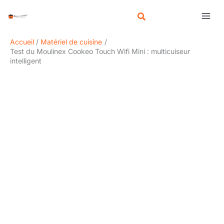
Aller
R
au
e
contenu
c
Accueil
Matériel de cuisine
h
Test du Moulinex Cookeo Touch Wifi Mini : multicuiseur
intelligent
e
r
c
h
e
r