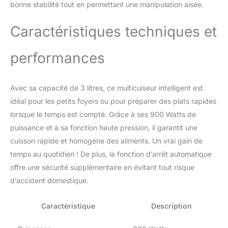
rapidement (mode
bonne stabilité tout en permettant une manipulation aisée.
express), cuire à la
vapeur (légumes), mijoter
Caractéristiques techniques et
(risotto), dorer ou cuire
lentement (viandes,
performances
ragoûts) et réchauffer
TROUVEZ LA RECETTE
IDEALE : Recherchez des
Avec sa capacité de 3 litres, ce multicuiseur intelligent est
recettes en fonction des
ingrédients présents
idéal pour les petits foyers ou pour préparer des plats rapides
dans votre réfrigérateur
lorsque le temps est compté. Grâce à ses 900 Watts de
ou utilisez les filtres
puissance et à sa fonction haute pression, il garantit une
affichés à l’écran
cuisson rapide et homogène des aliments. Un vrai gain de
REPARABILITE 15 ANS
AU JUSTE PRIX :
temps au quotidien ! De plus, la fonction d’arrêt automatique
engagement de
offre une sécurité supplémentaire en évitant tout risque
réparabilité 15 ans au
d’accident domestique.
juste prix grâce à notre
réseau de 6200
Caractéristique
Description
réparateurs dans le
monde, pour contribuer