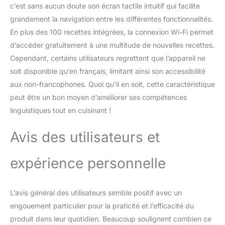
c’est sans aucun doute son écran tactile intuitif qui facilite
antiadhésive et panier
vapeur compatibles lave-
grandement la navigation entre les différentes fonctionnalités.
vaisselle, moule à gâteau
En plus des 100 recettes intégrées, la connexion Wi-Fi permet
Cookeo pour de
d’accéder gratuitement à une multitude de nouvelles recettes.
délicieux gâteaux légers
Cependant, certains utilisateurs regrettent que l’appareil ne
et moelleux
soit disponible qu’en français, limitant ainsi son accessibilité
aux non-francophones. Quoi qu’il en soit, cette caractéristique
peut être un bon moyen d’améliorer ses compétences
linguistiques tout en cuisinant !
Avis des utilisateurs et
expérience personnelle
L’avis général des utilisateurs semble positif avec un
engouement particulier pour la praticité et l’efficacité du
produit dans leur quotidien. Beaucoup soulignent combien ce