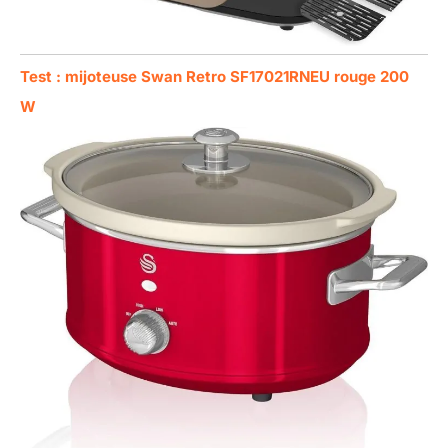
Test : mijoteuse Swan Retro SF17021RNEU rouge 200
W