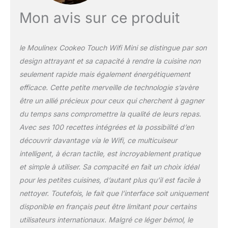
(risotto), dorer ou cuire
Mon avis sur ce produit
lentement (viandes,
ragoûts) et réchauffer
TROUVEZ LA RECETTE
le Moulinex Cookeo Touch Wifi Mini se distingue par son
IDEALE : Recherchez des
design attrayant et sa capacité à rendre la cuisine non
recettes en fonction des
seulement rapide mais également énergétiquement
ingrédients présents
dans votre réfrigérateur
efficace. Cette petite merveille de technologie s’avère
ou utilisez les filtres
être un allié précieux pour ceux qui cherchent à gagner
affichés à l’écran
du temps sans compromettre la qualité de leurs repas.
REPARABILITE 15 ANS
Avec ses 100 recettes intégrées et la possibilité d’en
AU JUSTE PRIX :
engagement de
découvrir davantage via le Wifi, ce multicuiseur
réparabilité 15 ans au
intelligent, à écran tactile, est incroyablement pratique
juste prix grâce à notre
et simple à utiliser. Sa compacité en fait un choix idéal
réseau de 6200
pour les petites cuisines, d’autant plus qu’il est facile à
réparateurs dans le
monde, pour contribuer
nettoyer. Toutefois, le fait que l’interface soit uniquement
à la protection de
disponible en français peut être limitant pour certains
l’environnement et à la
utilisateurs internationaux. Malgré ce léger bémol, le
réduction des déchets