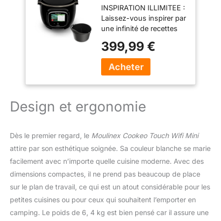
INSPIRATION ILLIMITEE :
moule gâteau - 6 L
Laissez-vous inspirer par
- Noir
une infinité de recettes
gratuites grâce à la
399,99 €
connexion WiFi, pour
une grande variété de
repas quotidiens
CUISINEZ EN TOUTE
SIMPLICITE : Laissez-
vous guider pour réussir
Design et ergonomie
vos recettes, étape par
étape, grâce aux photos
et aux vidéos qui
Dès le premier regard, le
Moulinex Cookeo Touch Wifi Mini
s’affichent sur un grand
attire par son esthétique soignée. Sa couleur blanche se marie
écran tactile inclinable
facilement avec n’importe quelle cuisine moderne. Avec des
CUISINEZ RAPIDEMENT :
Découvrez plus de 100
dimensions compactes, il ne prend pas beaucoup de place
recettes réalisables en
sur le plan de travail, ce qui est un atout considérable pour les
moins de 10 min, et 13
petites cuisines ou pour ceux qui souhaitent l’emporter en
modes de cuisson dont
camping. Le poids de 6, 4 kg est bien pensé car il assure une
cuire sous pression très