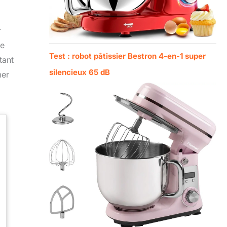
r
ue
Test : robot pâtissier Bestron 4-en-1 super
tant
silencieux 65 dB
mer