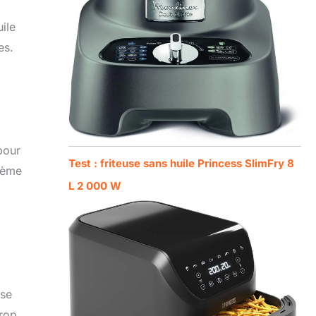
ile
es.
pour
Test : friteuse sans huile Princess SlimFry 8
lème
L 2 000 W
sse
trop