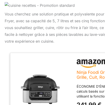
Vous cherchez une solution pratique et polyvalente pour s
Fryer, avec sa capacité de 5, 7 litres et ses cinq fonction
vous souhaitiez griller, cuire, rôtir ou frire à l’air libre, c
facile à nettoyer grâce à ses pièces lavables au lave-va
votre expérience en cuisine.
Ninja Foodi Gr
Grille, Cuit, 
Noir/Argent 
ÉCONOMIE D'ÉNERG
calculs basés su
utilisant la fonct
UTILISEZ PEU OU P
241,99 €