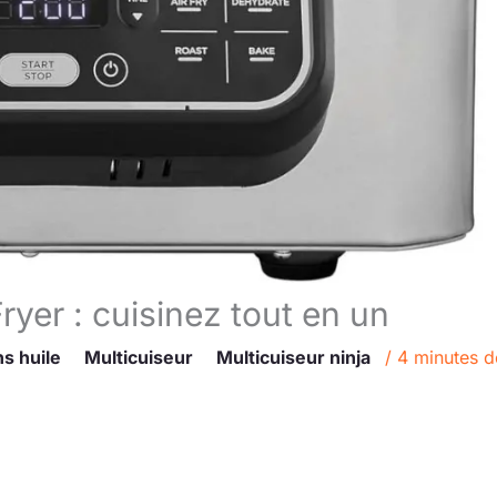
Fryer : cuisinez tout en un
ns huile
Multicuiseur
Multicuiseur ninja
/
4 minutes d