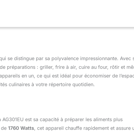
gnements et des collations délicieuses - jusqu'à 75% moins de
(*Testés par rapport aux frites coupées à la main, frites à la
IONS POLYVALENTES : Griller, Air Fry, Cuire au four, Rôtir et
CILE À NETTOYER : Les pièces amovibles sont antiadhésives et
le lave-vaisselle pour un nettoyage facile SAVEURS
ILLÉES AU CHARBON: Cuisinez des aliments frais et surgelés
rillez comme un pro avec la technologie d'air cyclonique et des
t jusqu'à 265°C INCLUS; Ninja Foodi Grill & Air Fryer (prise EU),
5,7 L, Panier de cuisson de 3,8 L, Plaque de Grill, Brosse de
s Lavables au Lave-Vaisselle. Couleur Gris/Argent DIMENSIONS:
qui se distingue par sa polyvalence impressionnante. Avec 
cm. Poids: 8,4 kg
e préparations : griller, frire à air, cuire au four, rôtir et m
appareils en un, ce qui est idéal pour économiser de l’espa
tés culinaires à votre répertoire quotidien.
a AG301EU est sa capacité à préparer les aliments plus
e de
1760 Watts
, cet appareil chauffe rapidement et assure 