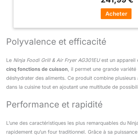
entrées, accompa
matières grasses* 
friteuse) 5 FONCT
Déshydrater & FA
compatibles avec 
AUTHENTIQUES GR
Polyvalence et efficacité
à la perfection. G
températures allan
Pot de cuisson de 
Nettoyage, Pièce
Le
Ninja Foodi Grill & Air Fryer AG301EU
est un appareil 
H25 x L36 x P42 
cinq fonctions de cuisson
, il permet une grande variété d
déshydrater des aliments. Ce produit combine plusieurs 
dans la cuisine tout en ajoutant une multitude de possibili
Performance et rapidité
L’une des caractéristiques les plus remarquables du Ninj
rapidement qu’un four traditionnel. Grâce à sa puissanc