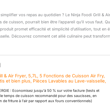
implifier vos repas au quotidien ? Le Ninja Foodi Grill & Ai
s de cuisson, pourrait bien être l’appareil qu’il vous faut. Q
e produit promet efficacité et simplicité d’utilisation, tout en é
isselle. Découvrez comment cet allié culinaire peut transfor
ill & Air Fryer, 5,7L, 5 Fonctions de Cuisson Air Fry,
Rotis et bien plus, Pièces Lavables au Lave-vaisselle,
AG301EU
IE : Economisez jusqu'à 50 % sur votre facture (tests et
r le temps de cuisson recommandé pour des saucisses, en
ion de friture à l'air par rapport aux fours conventionnels)
AS D'HUILE : Faites frire à l'air pour cuire rapidement des