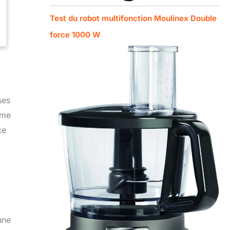
Test du robot multifonction Moulinex Double
force 1000 W
ses
ême
ce
une