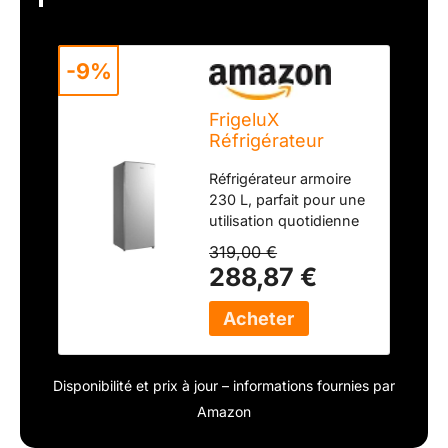
-9%
FrigeluX
Réfrigérateur
Armoire Look Inox
Réfrigérateur armoire
RA235XE 230
230 L, parfait pour une
litres
utilisation quotidienne
en famille ou en
319,00 €
colocation. Dimensions
288,87 €
pratiques (55 x 55 x
142 cm) pour une
intégration facile dans
tous les types de
cuisine. Finition inox
Disponibilité et prix à jour – informations fournies par
moderne qui apporte
une touche élégante et
Amazon
contemporaine à votre