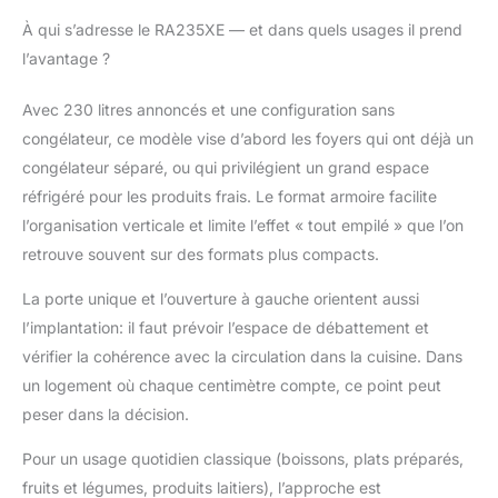
intérieur. 4 clayettes en
verre amovibles pour
À qui s’adresse le RA235XE — et dans quels usages il prend
un agencement
l’avantage ?
personnalisé selon le
volume des produits. 4
Avec 230 litres annoncés et une configuration sans
balconnets de porte
congélateur, ce modèle vise d’abord les foyers qui ont déjà un
pour organiser
facilement bouteilles,
congélateur séparé, ou qui privilégient un grand espace
sauces et petits
réfrigéré pour les produits frais. Le format armoire facilite
contenants. Clayette et
l’organisation verticale et limite l’effet « tout empilé » que l’on
bac à légumes intégrés
retrouve souvent sur des formats plus compacts.
pour une conservation
optimisée des produits
La porte unique et l’ouverture à gauche orientent aussi
frais. Porte réversible
l’implantation: il faut prévoir l’espace de débattement et
avec poignée intégrée
pour une flexibilité
vérifier la cohérence avec la circulation dans la cuisine. Dans
d'installation maximale.
un logement où chaque centimètre compte, ce point peut
Pieds réglables en
peser dans la décision.
hauteur pour garantir
une stabilité parfaite
Pour un usage quotidien classique (boissons, plats préparés,
sur tous types de sols.
fruits et légumes, produits laitiers), l’approche est
Dégivrage automatique