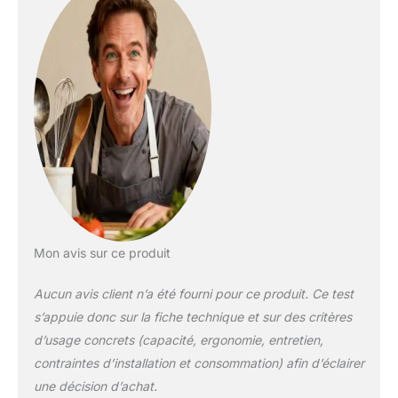
amovibles pour un
agencement
personnalisé selon le
volume des produits.
4 balconnets de
porte pour organiser
facilement bouteilles,
sauces et petits
contenants. Clayette
et bac à légumes
intégrés pour une
conservation
optimisée des
produits frais. Porte
Mon avis sur ce produit
réversible avec
poignée intégrée
Aucun avis client n’a été fourni pour ce produit. Ce test
pour une flexibilité
s’appuie donc sur la fiche technique et sur des critères
d'installation
d’usage concrets (capacité, ergonomie, entretien,
maximale. Pieds
contraintes d’installation et consommation) afin d’éclairer
réglables en hauteur
pour garantir une
une décision d’achat.