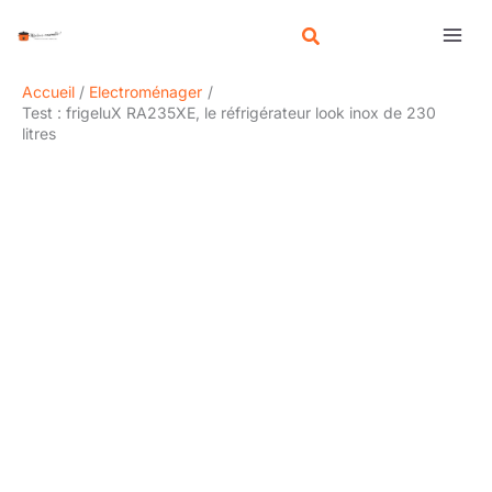
Aller
R
au
e
contenu
c
Accueil
Electroménager
h
Test : frigeluX RA235XE, le réfrigérateur look inox de 230
litres
e
r
c
h
e
r