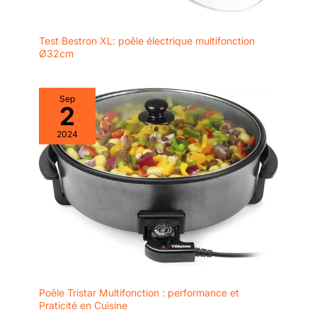
Test Bestron XL: poêle électrique multifonction
Ø32cm
Sep
2
2024
Poêle Tristar Multifonction : performance et
Praticité en Cuisine