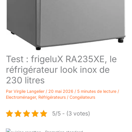
Test : frigeluX RA235XE, le
réfrigérateur look inox de
230 litres
Par
Virgile Langelier
/
20 mai 2026
/
5 minutes de lecture
/
Electroménager
,
Réfrigérateurs / Congélateurs
5/5 - (3 votes)