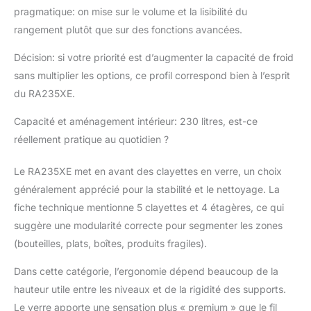
pragmatique: on mise sur le volume et la lisibilité du
pour un entretien
facilité et un
rangement plutôt que sur des fonctions avancées.
fonctionnement fiable.
Thermostat mécanique
Décision: si votre priorité est d’augmenter la capacité de froid
permettant un réglage
sans multiplier les options, ce profil correspond bien à l’esprit
précis de la
du RA235XE.
température selon vos
besoins.
Capacité et aménagement intérieur: 230 litres, est-ce
réellement pratique au quotidien ?
Le RA235XE met en avant des clayettes en verre, un choix
généralement apprécié pour la stabilité et le nettoyage. La
fiche technique mentionne 5 clayettes et 4 étagères, ce qui
suggère une modularité correcte pour segmenter les zones
(bouteilles, plats, boîtes, produits fragiles).
Dans cette catégorie, l’ergonomie dépend beaucoup de la
hauteur utile entre les niveaux et de la rigidité des supports.
Le verre apporte une sensation plus « premium » que le fil