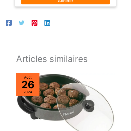
Thermostat et pieds réglables - Le thermostat réglable vous
dégivrage, des étagères et des
permet de maintenir vos aliments à une température entre 1°C
tiroirs. Garantie de 12 ans pour
et 10°C. Les deux pieds réglables garantissent un nivellement
le compresseur et service
horizontal. Charnière de porte réversible et étagère amovible -
après-vente à vie. Si vous avez
La porte peut être installée pour s’ouvrir à droite ou à gauche,
besoin d'aide, veuillez nous
et les trois étagères métalliques amovibles facilitent la gestion
contacter.
de l’espace.
Articles similaires
Août
26
2024