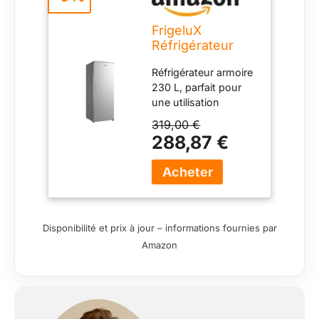
FrigeluX
Réfrigérateur
Armoire Look
Réfrigérateur armoire
Inox RA235XE
230 L, parfait pour
230 litres
une utilisation
quotidienne en
319,00 €
famille ou en
288,87 €
colocation.
Dimensions pratiques
(55 x 55 x 142 cm)
pour une intégration
facile dans tous les
types de cuisine.
Disponibilité et prix à jour – informations fournies par
Finition inox moderne
Amazon
qui apporte une
touche élégante et
contemporaine à
votre intérieur. 4
clayettes en verre