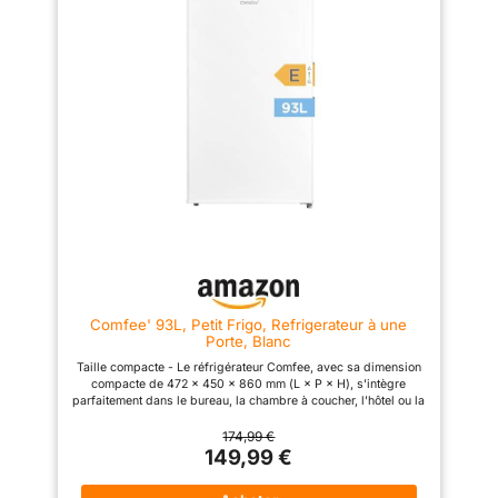
provisions Contrôle Continu de
température du réfrigérateur
mécanique
la Température : réglage continu
varie de 2 ~ 8℃ tandis que la
de la température pour ajuster
température du congélateur se
permettant un
précisément le froid, finition
maintient constamment à
réglage précis de la
blanche
-16~-24℃. Étagères amovibles
température selon
et tiroir à légumes : Équipé
d'étagères amovibles,
vos besoins.
réglables pour répondre à vos
besoins de rangement. Le tiroir
à légumes permet de préserver
l'humidité des légumes et des
fruits, pour qu'ils restent juteux
et frais. Le design de la lumière
LED vous permet de trouver
facilement vos provisions même
dans l'obscurité lorsque vous
ouvrez la porte du mini
réfrigérateur, vous évitant ainsi
d'allumer et d'éteindre les
Comfee' 93L, Petit Frigo, Refrigerateur à une
lumières la nuit. Le pied
Porte, Blanc
d'équilibrage réglable maintient
le mini-réfrigérateur stable sur
Taille compacte - Le réfrigérateur Comfee, avec sa dimension
les sols irréguliers. Les joints
compacte de 472 x 450 x 860 mm (L × P × H), s'intègre
de porte sont amovibles pour un
parfaitement dans le bureau, la chambre à coucher, l'hôtel ou la
nettoyage en profondeur. Ce
cuisine. Fonctionnement silentieux : Son niveau sonore lors du
mini réfrigérateur est hautement
démarrange est de seulement 41 dB. Compartiment congélateur
174,99 €
personnalisable pour devenir
- Idéal pour les aliments et les boissons nécessitant un
149,99 €
votre propre réfrigérateur.
refroidissement rapide. Cependant, il est recommandé de ne
Contient : 1 réfrigérateur CHiQ
pas les y laisser plus de deux heures afin d'éviter de les geler.
157L, 1 bac à glace, 1 outil de