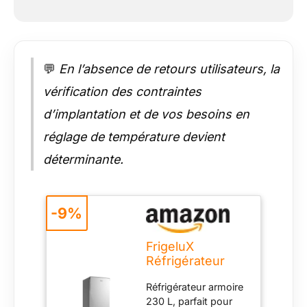
stabilité parfaite sur
tous types de sols.
Dégivrage
automatique pour un
entretien facilité et un
💬
En l’absence de retours utilisateurs, la
fonctionnement
fiable. Thermostat
vérification des contraintes
mécanique
d’implantation et de vos besoins en
permettant un
réglage précis de la
réglage de température devient
température selon
déterminante.
vos besoins.
-9%
FrigeluX
Réfrigérateur
Armoire Look
Réfrigérateur armoire
Inox RA235XE
230 L, parfait pour
230 litres