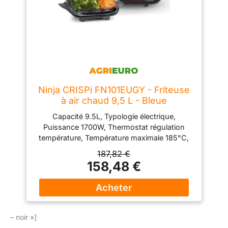
Ninja CRISPi FN101EUGY - Friteuse
à air chaud 9,5 L - Bleue
Capacité 9.5L, Typologie électrique,
Puissance 1700W, Thermostat régulation
température, Température maximale 185°C,
Fonction friture, Fonction rôtissoire, Pays de
187,82 €
fabrication Chine, Minuterie électronique,
158,48 €
Poids 6.8kg
– noir »]