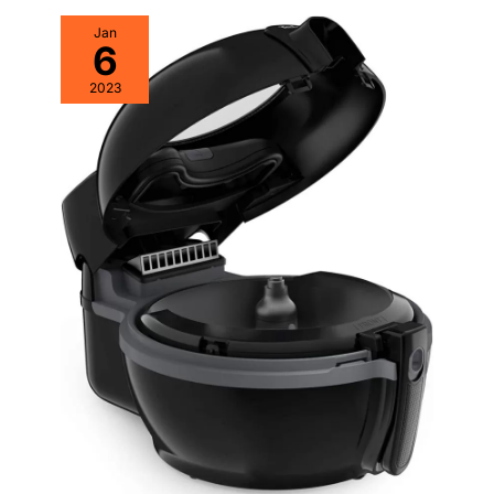
de sécurité. ✅ CUISSON SAINE ET FAIBLE EN MATIÈRES
GRASSES : Le système d'air chaud à 360° de la friteuse à air
Jan
chaud à 2 chambres utilise la graisse des aliments ; aucune
6
huile supplémentaire n'est nécessaire. Préparez ainsi des
plats croustillants et faibles en matières grasses en un clin
2023
d'œil.