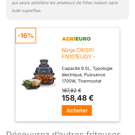
qui saura satisfaire les amateurs de frites maison sans
huile superflue.
-16%
Ninja CRISPi
FN101EUGY -
Friteuse à air chaud
Capacité 9.5L, Typologie
9,5 L - Bleue
électrique, Puissance
1700W, Thermostat
régulation température,
187,82 €
Température maximale
158,48 €
185°C, Fonction friture,
Fonction rôtissoire, Pays
de fabrication Chine,
Minuterie électronique,
Poids 6.8kg
Découvrez d’autres friteuses