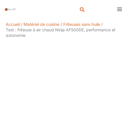
Aller
R
au
e
contenu
c
Accueil
Matériel de cuisine
Friteuses sans huile
h
Test : friteuse à air chaud Ninja AF500DE, performance et
autonomie
e
r
c
h
e
r