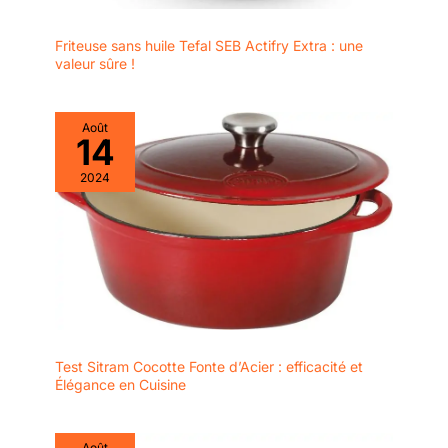
Friteuse sans huile Tefal SEB Actifry Extra : une
valeur sûre !
Août
14
2024
Test Sitram Cocotte Fonte d’Acier : efficacité et
Élégance en Cuisine
Août