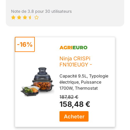
Note de 3.8 pour 30 utilisateurs
-16%
Ninja CRISPi
FN101EUGY -
Friteuse à air chaud
Capacité 9.5L, Typologie
9,5 L - Bleue
électrique, Puissance
1700W, Thermostat
régulation température,
187,82 €
Température maximale
158,48 €
185°C, Fonction friture,
Fonction rôtissoire, Pays
de fabrication Chine,
Minuterie électronique,