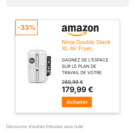
compatibles lave-
vaissable. Dimensions: H
38,5cm x P 28cm x D
47cm. Poids: 10,3kg.
-33%
Couleur: Blanc
Ninja Double Stack
XL Air Fryer,
Friteuse sans huile
GAGNEZ DE L'ESPACE
Verticale
SUR LE PLAN DE
SL400EUWH
TRAVAIL DE VOTRE
CUISINE :30% plus fin
269,99 €
(vs AF400). Grande
179,99 €
capacité de 9,5 litres
permet de cuisiner pour
8.Cuisson jusqu'à 55%
plus rapide qu'un four à
chaleur tournante(test
sur bâtonnets de
Découvrez d’autres friteuses sans huile
poisson et saucisses)