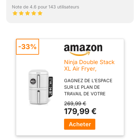
Note de 4.6 pour 143 utilisateurs
-33%
Ninja Double Stack
XL Air Fryer,
Friteuse sans huile
GAGNEZ DE L'ESPACE
Verticale
SUR LE PLAN DE
SL400EUWH
TRAVAIL DE VOTRE
CUISINE :30% plus fin
269,99 €
(vs AF400). Grande
179,99 €
capacité de 9,5 litres
permet de cuisiner pour
8.Cuisson jusqu'à 55%
plus rapide qu'un four à
chaleur tournante(test