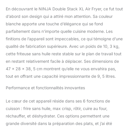
CUISEZ SUR 4 NIVEAUX
En découvrant le NINJA Double Stack XL Air Fryer, ce fut tout
EN MÊME TEMPS :
d’abord son design qui a attiré mon attention. Sa couleur
Comprend 2 tiroirs et 2
grilles pour offrir 4
blanche apporte une touche d’élégance qui se fond
niveaux et cuisiner le
parfaitement dans n’importe quelle cuisine moderne. Les
double d'ingrédients. Les
finitions de l’appareil sont impeccables, ce qui témoigne d’une
ventilateurs arrière
qualité de fabrication supérieure. Avec un poids de 10, 3 kg,
assurent une cuisson
uniforme et croustillante
cette friteuse sans huile reste stable sur le plan de travail tout
de la nourriture sur tous
en restant relativement facile à déplacer. Ses dimensions de
les niveaux. ÉCONOME
47 x 28 x 38, 5 cm montrent qu’elle ne vous envahira pas,
EN ÉNERGIE : Cuisinez
tout en offrant une capacité impressionnante de 9, 5 litres.
en utilisant jusqu'à 55 %
moins d'énergie qu'un
Performance et fonctionnalités innovantes
four* (*tests et calculs
basés sur le temps de
Le cœur de cet appareil réside dans ses 6 fonctions de
cuisson recommandé
pour des saucisses, en
cuisson : frire sans huile, max crisp, rôtir, cuire au four,
utilisant le mode Frire
réchauffer, et déshydrater. Ces options permettent une
sans huile par rapport
grande diversité dans la préparation des plats, et j’ai été
aux fours