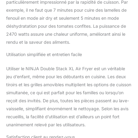
particulièrement impressionné par la rapidité de cuisson. Par
conventionnels). 6
FONCTIONS DE
exemple, il ne faut que 7 minutes pour cuire des lamelles de
CUISSON : Max Crisp,
fenouil en mode air dry et seulement 5 minutes en mode
Frire sans huile, Rôtir,
déshydratation pour des tomates confites. La puissance de
Cuire, Réchauffer,
2470 watts assure une chaleur uniforme, améliorant ainsi le
Déshydrater. Jusqu'à 75
% moins de matières
rendu et la saveur des aliments.
grasses* en utilisant la
fonction Air Fry (*Testé
Utilisation simplifiée et entretien facile
avec des frites coupées
à la main). Fonctions
Utiliser le NINJA Double Stack XL Air Fryer est un véritable
SYNC & MATCH sur 2
jeu d’enfant, même pour les débutants en cuisine. Les deux
tiroirs. INCLUT : Friteuse
tiroirs et les grilles amovibles multiplient les options de cuisson
sans huile Ninja Double
simultanée, ce qui est parfait pour les familles ou lorsqu’on
Stack 9,5 L (prise UE), 2
tiroirs 4,75 L, 2 plaques
reçoit des invités. De plus, toutes les pièces passent au lave-
de cuisson non
vaisselle, simplifiant énormément le nettoyage. Selon les avis
adhésives, 2 grilles,
recueillis, la facilité d’utilisation est d’ailleurs un point fort
pinces. Pièces
unanimement relevé par les utilisateurs.
compatibles lave-
vaissable. Dimensions: H
Satisfaction client au rendez-vous