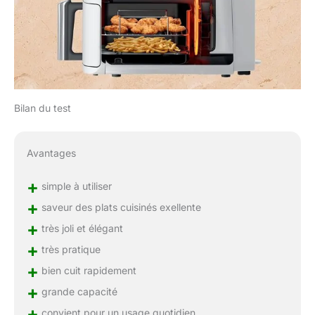
Bilan du test
Avantages
+
simple à utiliser
+
saveur des plats cuisinés exellente
+
très joli et élégant
+
très pratique
+
bien cuit rapidement
+
grande capacité
+
convient pour un usage quotidien