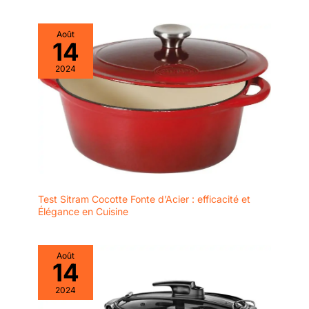
Août
14
2024
Test Sitram Cocotte Fonte d’Acier : efficacité et
Élégance en Cuisine
Août
14
2024