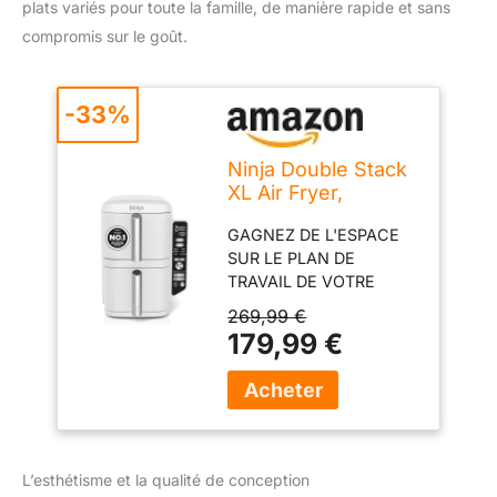
plats variés pour toute la famille, de manière rapide et sans
compromis sur le goût.
-33%
Ninja Double Stack
XL Air Fryer,
Friteuse sans huile
GAGNEZ DE L'ESPACE
Verticale
SUR LE PLAN DE
SL400EUWH
TRAVAIL DE VOTRE
CUISINE :30% plus fin
269,99 €
(vs AF400). Grande
179,99 €
capacité de 9,5 litres
permet de cuisiner pour
8.Cuisson jusqu'à 55%
plus rapide qu'un four à
chaleur tournante(test
sur bâtonnets de
L’esthétisme et la qualité de conception
poisson et saucisses)