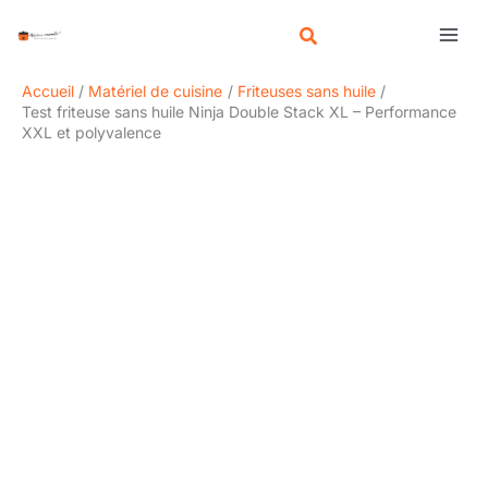
Aller
R
au
e
contenu
c
Accueil
Matériel de cuisine
Friteuses sans huile
h
Test friteuse sans huile Ninja Double Stack XL – Performance
XXL et polyvalence
e
r
c
h
e
r