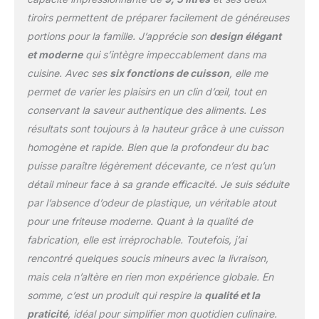
sans huile par rapport
tiroirs permettent de préparer facilement de généreuses
aux fours
portions pour la famille. J’apprécie son
design élégant
conventionnels). 6
FONCTIONS DE
et moderne
qui s’intègre impeccablement dans ma
CUISSON : Max Crisp,
cuisine. Avec ses
six fonctions de cuisson
, elle me
Frire sans huile, Rôtir,
permet de varier les plaisirs en un clin d’œil, tout en
Cuire, Réchauffer,
conservant la saveur authentique des aliments. Les
Déshydrater. Jusqu'à 75
% moins de matières
résultats sont toujours à la hauteur grâce à une cuisson
grasses* en utilisant la
homogène et rapide. Bien que la profondeur du bac
fonction Air Fry (*Testé
puisse paraître légèrement décevante, ce n’est qu’un
avec des frites coupées
détail mineur face à sa grande efficacité. Je suis séduite
à la main). Fonctions
par l’absence d’odeur de plastique, un véritable atout
SYNC & MATCH sur 2
tiroirs. INCLUT : Friteuse
pour une friteuse moderne. Quant à la qualité de
sans huile Ninja Double
fabrication, elle est irréprochable. Toutefois, j’ai
Stack 9,5 L (prise UE), 2
rencontré quelques soucis mineurs avec la livraison,
tiroirs 4,75 L, 2 plaques
mais cela n’altère en rien mon expérience globale. En
de cuisson non
adhésives, 2 grilles,
somme, c’est un produit qui respire la
qualité et la
pinces. Pièces
praticité
, idéal pour simplifier mon quotidien culinaire.