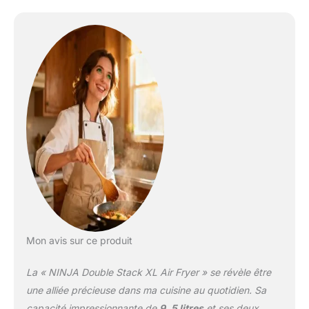
sur bâtonnets de
poisson et saucisses)
CUISEZ SUR 4 NIVEAUX
EN MÊME TEMPS :
Comprend 2 tiroirs et 2
grilles pour offrir 4
niveaux et cuisiner le
double d'ingrédients. Les
ventilateurs arrière
assurent une cuisson
uniforme et croustillante
de la nourriture sur tous
les niveaux. ÉCONOME
EN ÉNERGIE : Cuisinez
en utilisant jusqu'à 55 %
moins d'énergie qu'un
Mon avis sur ce produit
four* (*tests et calculs
basés sur le temps de
La « NINJA Double Stack XL Air Fryer » se révèle être
cuisson recommandé
pour des saucisses, en
une alliée précieuse dans ma cuisine au quotidien. Sa
utilisant le mode Frire
capacité impressionnante de
9, 5 litres
et ses deux