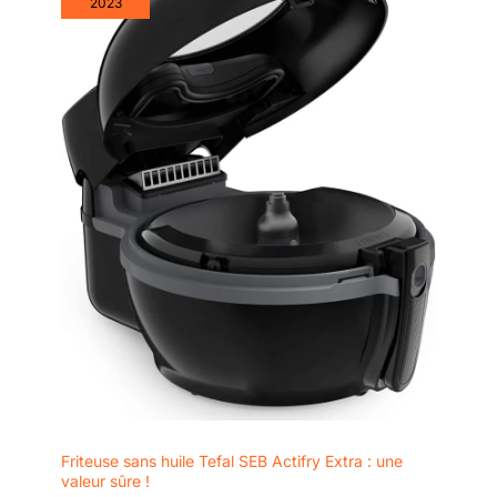
2023
Friteuse sans huile Tefal SEB Actifry Extra : une
valeur sûre !