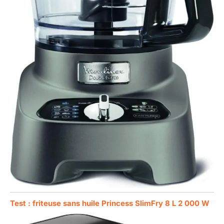
Test : friteuse sans huile Princess SlimFry 8 L 2 000 W