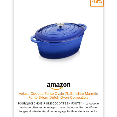
-18%
nettoyage. Préserve la saveur
excellent ajout à votre cuisine.
originale des aliments :
BONNE ÉTANCHÉITÉ - Le
Fabriquée en fonte de haute
couvercle en fonte est très
pureté, Topbooc casserole
épais et lourd, ce qui crée un
chauffe uniformément et
système de circulation
conserve bien la chaleur. La
relativement étanche à l'intérieur
vapeur d'eau se condense et
de la casserole. C'est pourquoi
tombe uniformément sur le
une cocotte en fonte peut
couvercle de la casserole, ce
donner des résultats similaires
qui permet de conserver les
à ceux d'un autocuiseur, par
aliments avec un taux
exemple moins de perte d'eau
d'humidité adéquat, un meilleur
lorsque les ingrédients mijotent
goût et un mode de vie plus
et la possibilité de consommer
sain. Aide de cuisine
les ingrédients avec leur goût
multifonctionnelle : Topbooc
d'origine. MULTIFONCTION -
cocotte en fonte convient aux
Cette cocotte en fonte peut être
cuisinières à gaz, électriques,
utilisée pour cuire, griller,
vitrocéramiques et à induction
braiser et rôtir afin de réaliser
(elle ne convient pas aux fours
une multitude de vos recettes
à micro-ondes). Une seule
préférées. La cocotte en fonte
cocotte suffit pour faire frire un
est également idéale pour
steak, préparer une soupe,
préparer des repas en pot
griller du pain, etc. Il s'agit
comme des soupes, des
Velaze Cocotte Fonte Ovale 7L,Émaillée Marmite
véritablement d'une cocotte en
ragoûts, du chili, des plats
Fonte 34cm,Dutch Oven Compatible
fonte émaillée
mixés ou du pain. Idéalement
Induction/Gaz/Four,Antiadhésive Cocotte avec
multifonctionnelle. Facile à
adaptée à tous les types de
POURQUOI CHOISIR UNE COCOTTE EN FONTE ? - La cocotte
Couvercle,Bleue
nettoyer : La surface émaillée
cuisinières, y compris
en fonte offre les avantages d'une chaleur uniforme, d'une
de qualité alimentaire est dense
l'induction. ROBUSTE ET
longue durée de vie, d'un nettoyage facile et de la santé. La
et lisse, l'huile ne pénètre pas
RÉSISTANTE À LA CORROSION
cocotte en fonte peut stocker et transmettre efficacement la