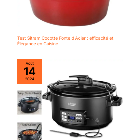
Test Sitram Cocotte Fonte d’Acier : efficacité et
Élégance en Cuisine
Août
14
2024