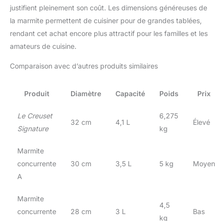
justifient pleinement son coût. Les dimensions généreuses de
la marmite permettent de cuisiner pour de grandes tablées,
rendant cet achat encore plus attractif pour les familles et les
amateurs de cuisine.
Comparaison avec d’autres produits similaires
Produit
Diamètre
Capacité
Poids
Prix
Le Creuset
6,275
32 cm
4,1 L
Élevé
Signature
kg
Marmite
concurrente
30 cm
3,5 L
5 kg
Moyen
A
Marmite
4,5
concurrente
28 cm
3 L
Bas
kg