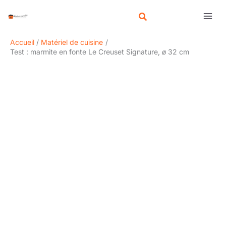
Aller
R
au
e
contenu
c
Accueil
Matériel de cuisine
h
Test : marmite en fonte Le Creuset Signature, ø 32 cm
e
r
c
h
e
r