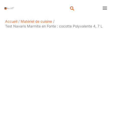
Aller
R
au
e
contenu
c
Accueil
Matériel de cuisine
h
Test Navaris Marmite en Fonte : cocotte Polyvalente 4, 7 L
e
r
c
h
e
r