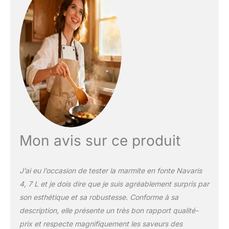
pour du pain frais sur la
table du petit-déjeuner.
Croûte comme chez le
boulanger – Le couvercle
garde la vapeur et la
chaleur dans la cocotte
pour une levée régulière
et une croûte
croustillante. Avec panier
de fermentation et sac à
pain – Le panier aide la
pâte à lever doucement
et crée un beau motif.
Mon avis sur ce produit
Après la cuisson, le sac
respirant garde le pain
frais plus longtemps.
J’ai eu l’occasion de tester la marmite en fonte Navaris
Entretien simple et
4, 7 L et je dois dire que je suis agréablement surpris par
durable – La cocotte en
son esthétique et sa robustesse. Conforme à sa
fonte avec surface
antiadhésive naturelle
description, elle présente un très bon rapport qualité-
facilite le nettoyage.
prix et respecte magnifiquement les saveurs des