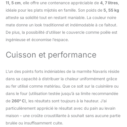
respirant garde le pain
11, 5 cm
, elle offre une contenance appréciable de
4, 7 litres
,
frais plus longtemps.
idéale pour les plats mijotés en famille. Son poids de
5, 55 kg
Entretien simple et
atteste sa solidité tout en restant maniable. La couleur noire
durable – La cocotte en
fonte avec surface
mate donne un look traditionnel et indémodable à ce faitout.
antiadhésive naturelle
De plus, la possibilité d’utiliser le couvercle comme poêle est
facilite le nettoyage.
ingénieuse et économise l’espace.
Laver à la main, bien
sécher et huiler
Cuisson et performance
légèrement pour éviter la
rouille.
L’un des points forts indéniables de la marmite Navaris réside
dans sa capacité à distribuer la chaleur uniformément grâce
au fer utilisé comme matériau. Que ce soit sur la cuisinière ou
dans le four (utilisation testée jusqu’à sa limite recommandée
de
260° C
), les résultats sont toujours à la hauteur. J’ai
particulièrement apprécié le résultat avec du pain au levain
maison – une croûte croustillante à souhait sans aucune partie
brulée ou insuffisamment cuite.