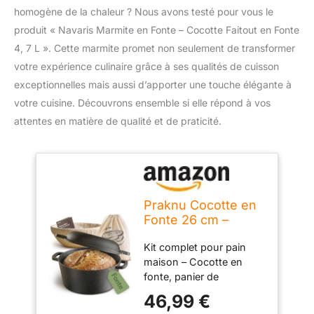
homogène de la chaleur ? Nous avons testé pour vous le
produit « Navaris Marmite en Fonte – Cocotte Faitout en Fonte
4, 7 L ». Cette marmite promet non seulement de transformer
votre expérience culinaire grâce à ses qualités de cuisson
exceptionnelles mais aussi d’apporter une touche élégante à
votre cuisine. Découvrons ensemble si elle répond à vos
attentes en matière de qualité et de praticité.
Praknu Cocotte en
Fonte 26 cm –
Cocotte à Pain 4,7 L
Kit complet pour pain
– Marmite à
maison – Cocotte en
Couvercle
fonte, panier de
fermentation, sac à pain
46,99 €
en lin et livre de recettes :