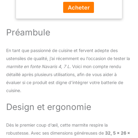
tout pour réussir votre
pain comme chez le
boulanger. Prêt à utiliser
– Déjà culotté et prêt à
l’emploi. Le livre de
Préambule
recettes vous aide à
démarrer rapidement
pour du pain frais sur la
En tant que passionné de cuisine et fervent adepte des
table du petit-déjeuner.
ustensiles de qualité, j’ai récemment eu l’occasion de tester la
Croûte comme chez le
marmite en fonte Navaris 4, 7 L
. Voici mon compte rendu
boulanger – Le couvercle
garde la vapeur et la
détaillé après plusieurs utilisations, afin de vous aider à
chaleur dans la cocotte
évaluer si ce produit est digne d’intégrer votre batterie de
pour une levée régulière
cuisine.
et une croûte
croustillante. Avec panier
Design et ergonomie
de fermentation et sac à
pain – Le panier aide la
pâte à lever doucement
Dès le premier coup d’œil, cette marmite respire la
et crée un beau motif.
Après la cuisson, le sac
robustesse. Avec ses dimensions généreuses de
32, 5 x 26 x