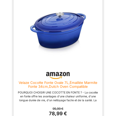
Fabriquée en fonte de haute
couvercle en fonte est très
pureté, Topbooc casserole
épais et lourd, ce qui crée un
chauffe uniformément et
système de circulation
conserve bien la chaleur. La
relativement étanche à l'intérieur
vapeur d'eau se condense et
de la casserole. C'est pourquoi
tombe uniformément sur le
une cocotte en fonte peut
couvercle de la casserole, ce
donner des résultats similaires
qui permet de conserver les
à ceux d'un autocuiseur, par
aliments avec un taux
exemple moins de perte d'eau
d'humidité adéquat, un meilleur
lorsque les ingrédients mijotent
goût et un mode de vie plus
et la possibilité de consommer
sain. Aide de cuisine
les ingrédients avec leur goût
multifonctionnelle : Topbooc
d'origine. MULTIFONCTION -
cocotte en fonte convient aux
Cette cocotte en fonte peut être
cuisinières à gaz, électriques,
utilisée pour cuire, griller,
vitrocéramiques et à induction
braiser et rôtir afin de réaliser
(elle ne convient pas aux fours
une multitude de vos recettes
à micro-ondes). Une seule
préférées. La cocotte en fonte
cocotte suffit pour faire frire un
est également idéale pour
steak, préparer une soupe,
préparer des repas en pot
griller du pain, etc. Il s'agit
comme des soupes, des
Velaze Cocotte Fonte Ovale 7L,Émaillée Marmite
véritablement d'une cocotte en
ragoûts, du chili, des plats
Fonte 34cm,Dutch Oven Compatible
fonte émaillée
mixés ou du pain. Idéalement
Induction/Gaz/Four,Antiadhésive Cocotte avec
multifonctionnelle. Facile à
adaptée à tous les types de
POURQUOI CHOISIR UNE COCOTTE EN FONTE ? - La cocotte
Couvercle,Bleue
nettoyer : La surface émaillée
cuisinières, y compris
en fonte offre les avantages d'une chaleur uniforme, d'une
de qualité alimentaire est dense
l'induction. ROBUSTE ET
longue durée de vie, d'un nettoyage facile et de la santé. La
et lisse, l'huile ne pénètre pas
RÉSISTANTE À LA CORROSION
cocotte en fonte peut stocker et transmettre efficacement la
facilement. Remarque : afin de
- La marmite en émail est en
chaleur, de sorte que les aliments sont chauffés uniformément.
95,99 €
prolonger la durée de vie de la
fonte robuste, durable. Les
Une bonne cocotte en fonte est un excellent ajout à votre
78,99 €
casserole émaillée, nous vous
poignées latérales assurent une
cuisine. BONNE ÉTANCHÉITÉ - Le couvercle en fonte est très