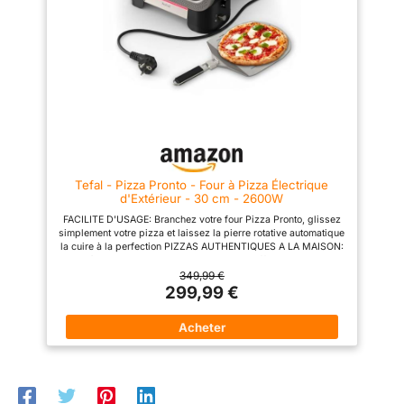
Foncé.
amovible pour un nettoyage
de délicieuses tartes salées,
simplifié. Accessoires complets
des toasts, des panzerotti ou
inclus Livré avec une pierre
même de réchauffer les
réfractaire professionnelle, une
aliments avant de les servir
pelle à pizza en aluminium (12")
PRÊT EN UN SEUL
et un couvercle protecteur.
MOUVEMENT : en seulement 4
minutes, une délicieuse pizza
est prête à être dégustée ;
également adapté pour les
pizzas surgelées, prêtes en 2/3
minutes seulement
Tefal - Pizza Pronto - Four à Pizza Électrique
d'Extérieur - 30 cm - 2600W
FACILITE D'USAGE: Branchez votre four Pizza Pronto, glissez
simplement votre pizza et laissez la pierre rotative automatique
la cuire à la perfection PIZZAS AUTHENTIQUES A LA MAISON:
Jusqu'à 400 °C et une double zone de chauffe pour obtenir de
délicieuses pizzas comme au restaurant CUISSON ULTRA
349,99 €
RAPIDE: Vos pizzas en moins de 3 minutes pour enchaîner les
299,99 €
cuissons et partager de délicieuses pizza party en famille ou
entre amis DES PIZZAS... ET BIEN PLUS: Les 4 niveaux de
température (de 250 à 400 °C) permettent une grande variété
de recettes : pizzas du monde, foccacias, pitas, pains, tartes,
cookies... Découvrez toutes les possibilités sur l'application de
recettes gratuites MyTefal PELLE A PIZZA INCLUSE: Pelle à
pizza en acier inoxydable pliable pour manier et servir
facilement votre pizza de 30cm de diamètre, et vivre la vraie