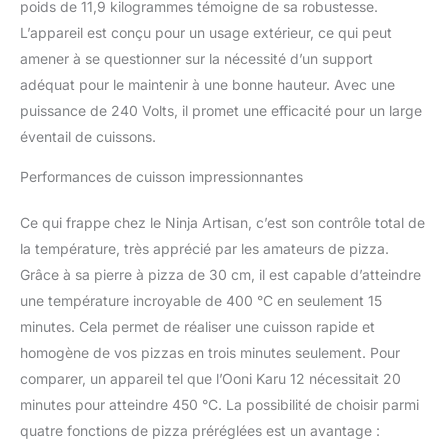
lever). AUCUNE
poids de 11,9 kilogrammes témoigne de sa robustesse.
FLAMME POUR UN
L’appareil est conçu pour un usage extérieur, ce qui peut
CONTRÔLE TOTAL : la
amener à se questionner sur la nécessité d’un support
chaleur électrique du
adéquat pour le maintenir à une bonne hauteur. Avec une
four à pizza sans flamme
permet un contrôle
puissance de 240 Volts, il promet une efficacité pour un large
complet de la
éventail de cuissons.
température jusqu’à 370
°C, sans charbon ni
Performances de cuisson impressionnantes
flammes de gaz. Gardez
un œil sur la cuisson
Ce qui frappe chez le Ninja Artisan, c’est son contrôle total de
grâce à la fenêtre et à la
la température, très apprécié par les amateurs de pizza.
lumière interne. IDÉAL
Grâce à sa pierre à pizza de 30 cm, il est capable d’atteindre
POUR TOUTE LA
FAMILLE : Cet appareil
une température incroyable de 400 °C en seulement 15
de cuisson d’extérieur
minutes. Cela permet de réaliser une cuisson rapide et
peut contenir une pizza
homogène de vos pizzas en trois minutes seulement. Pour
ou un plateau de cuisson
comparer, un appareil tel que l’Ooni Karu 12 nécessitait 20
de 30 cm, 6 blancs de
poulet, 1,3 kg d’ailes de
minutes pour atteindre 450 °C. La possibilité de choisir parmi
poulet ou de frites, ou un
quatre fonctions de pizza préréglées est un avantage :
gros pain. H 32 cm x L