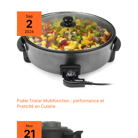
Sep
2
2024
Poêle Tristar Multifonction : performance et
Praticité en Cuisine
Nov
21