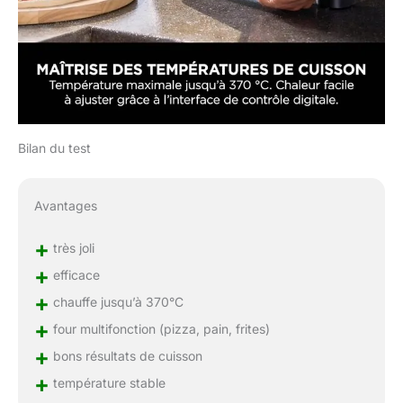
Bilan du test
Avantages
+
très joli
+
efficace
+
chauffe jusqu’à 370°C
+
four multifonction (pizza, pain, frites)
+
bons résultats de cuisson
+
température stable