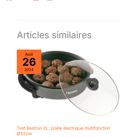
expérience de pizzaiolo chez vous INSTALLATION FACILE:
Branchez simplement votre four à l'extérieur et laissez-le
préchauffer pendant 15 min. L'indicateur lumineux vous montre
quand la bonne température est atteinte pour enfourner votre
pizza REPARABILITE LONGUE DUREE: Faites réparer votre
produit pendant 15 ans au juste prix par notre réseau de 6 200
centres de réparation
Articles similaires
Août
26
2024
Test Bestron XL: poêle électrique multifonction
Ø32cm