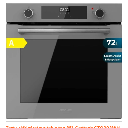
Test : réfrigérateur table top 85L Gedtech GTOP93WH