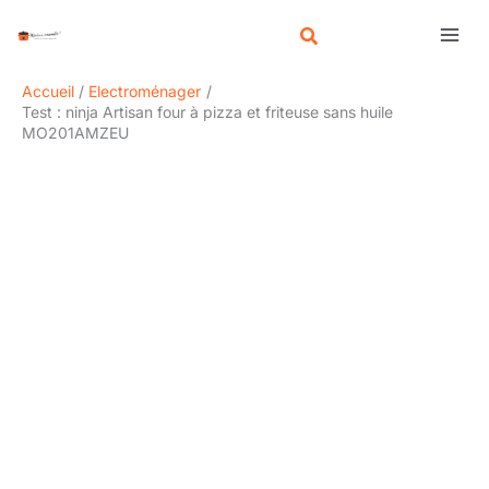
Aller
R
au
e
contenu
c
Accueil
Electroménager
h
Test : ninja Artisan four à pizza et friteuse sans huile
MO201AMZEU
e
r
c
h
e
r