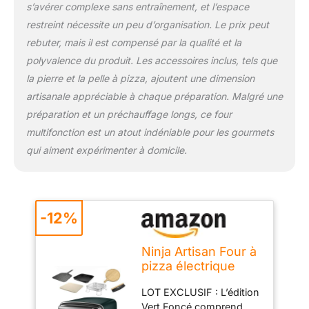
s’avérer complexe sans entraînement, et l’espace
ou un plateau de cuisson
restreint nécessite un peu d’organisation. Le prix peut
de 30 cm, 6 blancs de
poulet, 1,3 kg d’ailes de
rebuter, mais il est compensé par la qualité et la
poulet ou de frites, ou un
polyvalence du produit. Les accessoires inclus, tels que
gros pain. H 32 cm x L
la pierre et la pelle à pizza, ajoutent une dimension
59 cm x l 42 cm. Poids :
artisanale appréciable à chaque préparation. Malgré une
11,9 kg. Couleur : Vert
préparation et un préchauffage longs, ce four
Foncé.
multifonction est un atout indéniable pour les gourmets
qui aiment expérimenter à domicile.
-12%
Ninja Artisan Four à
pizza électrique
extérieur, 4 modes
LOT EXCLUSIF : L’édition
MO201AMZEU
Vert Foncé comprend