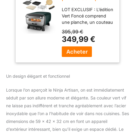
extérieur, 4 modes
LOT EXCLUSIF : L’édition
MO201AMZEU
Vert Foncé comprend
une planche, un couteau
à bascule, une pierre à
395,99 €
pizza de 30 cm, une
349,99 €
plaque de cuisson de 30
x 30 cm, une pelle à
pizza perforée, un panier
Crousti et un guide de
démarrage rapide avec
des recettes inspirantes.
Un design élégant et fonctionnel
4 FONCTIONNALITÉS
EN 1 : Partenaire idéal
Lorsque l’on aperçoit le Ninja Artisan, on est immédiatement
pour toutes vos
séduit par son allure moderne et élégante. Sa couleur vert vif
festivités en extérieur, ce
four à pizza électrique
ne laisse pas indifférent et tranche agréablement avec l’acier
est doté des modes
inoxydable que l’on a l’habitude de voir dans nos cuisines. Ses
Pizza (Pizza), Bake (Cuire
dimensions de 59 x 42 x 32 cm en font un appareil
au four), (Air Fry) Frire
d’extérieur intéressant, bien qu’il exige un espace dédié. Le
sans huile et Prove (Faire