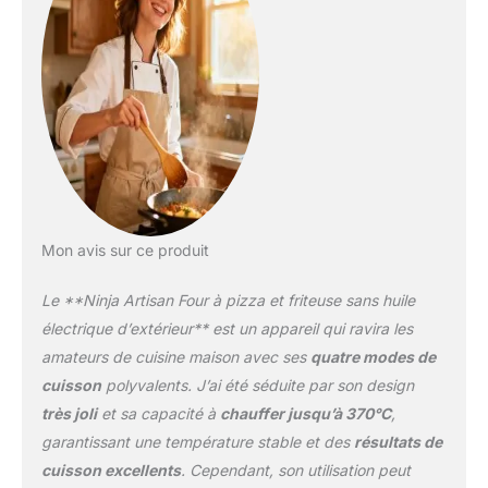
four à pizza électrique
est doté des modes
Pizza (Pizza), Bake (Cuire
au four), (Air Fry) Frire
sans huile et Prove (Faire
lever). AUCUNE
FLAMME POUR UN
CONTRÔLE TOTAL : la
chaleur électrique du
four à pizza sans flamme
permet un contrôle
Mon avis sur ce produit
complet de la
température jusqu’à 370
Le **Ninja Artisan Four à pizza et friteuse sans huile
°C, sans charbon ni
flammes de gaz. Gardez
électrique d’extérieur** est un appareil qui ravira les
un œil sur la cuisson
amateurs de cuisine maison avec ses
quatre modes de
grâce à la fenêtre et à la
cuisson
polyvalents. J’ai été séduite par son design
lumière interne. IDÉAL
très joli
et sa capacité à
chauffer jusqu’à 370°C
,
POUR TOUTE LA
FAMILLE : Cet appareil
garantissant une température stable et des
résultats de
de cuisson d’extérieur
cuisson excellents
. Cependant, son utilisation peut
peut contenir une pizza