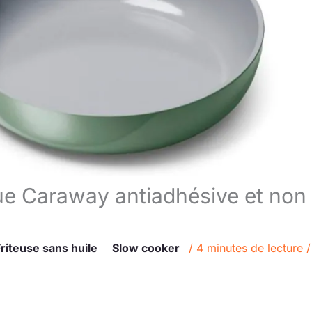
que Caraway antiadhésive et non
riteuse sans huile
Slow cooker
/
4 minutes de lecture
/