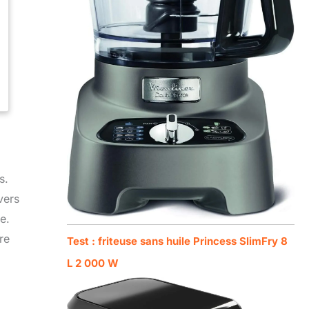
s.
vers
e.
re
Test : friteuse sans huile Princess SlimFry 8
L 2 000 W