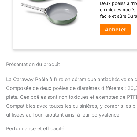
Deux poêles à fri
induction) –
chimiques nocifs.
facile et sûre Dura
sauter des légume
antiadhésives dura
(osons-nous dire)
antiadhésives nat
cuisson et un ne
une expérience de
non toxique : to
Présentation du produit
plomb, cadmium et
aliments, ce qui 
La Caraway Poêle à frire en céramique antiadhésive se d
Entretien simple 
et tables de cuis
Composée de deux poêles de diamètres différents : 20,3 c
ou de beurre pour
plats. Ces poêles sont non toxiques et exemptes de PTFE
également au fou
Compatibles avec toutes les cuisinières, y compris les pl
utilisées au four, ajoutant ainsi à leur polyvalence.
Performance et efficacité