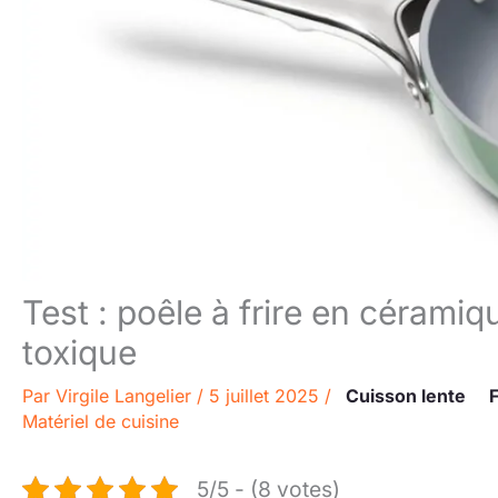
Test : poêle à frire en cérami
toxique
Par
Virgile Langelier
/
5 juillet 2025
/
Cuisson lente
F
Matériel de cuisine
5/5 - (8 votes)