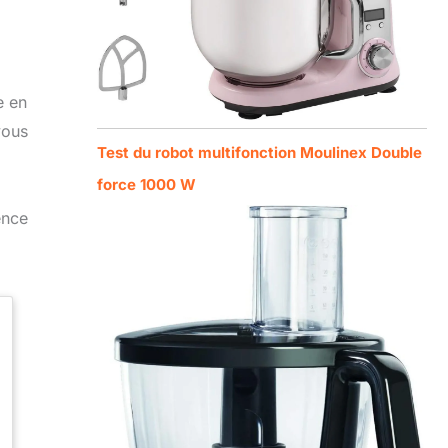
e en
vous
Test du robot multifonction Moulinex Double
force 1000 W
ence