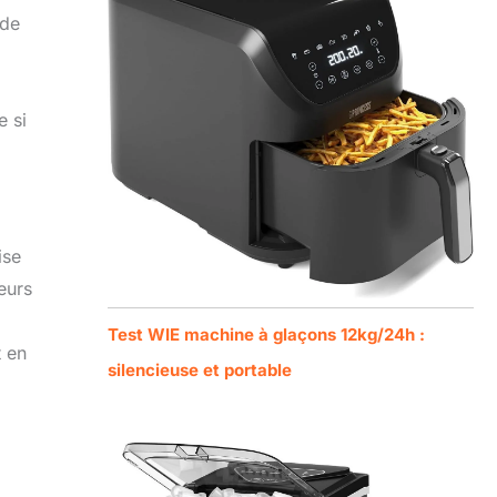
 de
e si
ise
eurs
Test WIE machine à glaçons 12kg/24h :
t en
silencieuse et portable