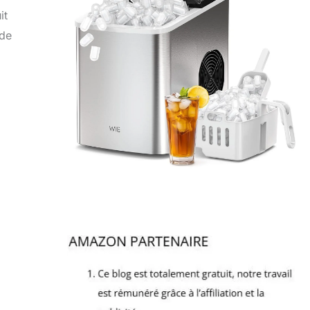
it
 de