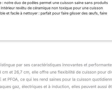
re : notre duo de poêles permet une cuisson saine sans produits
 Intérieur revêtu de céramique non toxique pour une cuisson
ble et facile à nettoyer : parfait pour faire glisser des œufs, faire
s, retourner des crêpes et plus encore. Ces poêles
bles rendent la cuisine plus facile que jamais, le nettoyage
 agréable. Naturellement antiadhésif : nos casseroles et poêles
urellement lisses nécessitent moins d'huile ou de beurre pour la
ttoyage minimal pour un nettoyage impeccable, vous donnant
 cuisine plus saine et plus agréable à la maison. Revêtement
us les produits Caraway sont exempts de PTFE, PFOA, PFAS,
 autres matériaux toxiques qui peuvent s'infiltrer dans vos
les rend sans danger pour vous, votre famille et l'environnement.
istingue par ses caractéristiques innovantes et performante
: nos ustensiles de cuisine sont conçus pour toutes les cuisines
son. Utilisez-les à feu doux à moyen et ajoutez une pincée d'huile
m et 26,7 cm, elle offre une flexibilité de cuisson pour di
 une glisse sans effort. Nos ustensiles de cuisine passent
 et PFOA, ce qui les rend saines pour la cuisson quotidienn
r jusqu'à 550 °C.
aques gaz, électriques et à induction, elles peuvent aussi êt