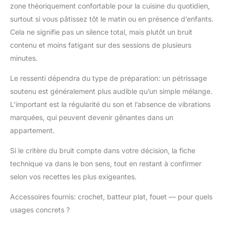
fouetter en fil d'acier
zone théoriquement confortable pour la cuisine du quotidien,
inoxydable, il suffit de
surtout si vous pâtissez tôt le matin ou en présence d’enfants.
les jeter dans le lave-
Cela ne signifie pas un silence total, mais plutôt un bruit
vaisselle et de ne pas
se soucier du
contenu et moins fatigant sur des sessions de plusieurs
nettoyage. dans le bol
minutes.
à mélanger, puis
tourner le bol dans le
Le ressenti dépendra du type de préparation: un pétrissage
sens des aiguilles
soutenu est généralement plus audible qu’un simple mélange.
d'une montre pour le
L’important est la régularité du son et l’absence de vibrations
verrouiller. 💌【7*24
marquées, qui peuvent devenir gênantes dans un
heures service client】 :
Si vous recevez un
appartement.
blender défectueux,
rencontrez des
Si le critère du bruit compte dans votre décision, la fiche
problèmes de qualité
technique va dans le bon sens, tout en restant à confirmer
pendant l'utilisation ou
selon vos recettes les plus exigeantes.
avez des questions,
vous pouvez contacter
Accessoires fournis: crochet, batteur plat, fouet — pour quels
directement notre
usages concrets ?
service client. Nous
vous contacterons