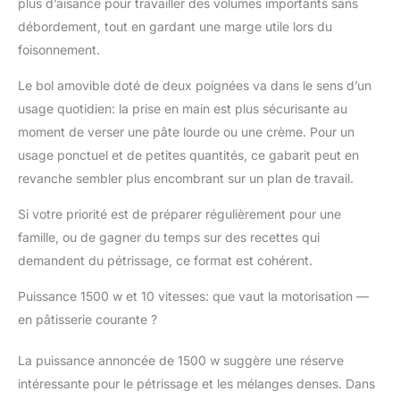
plus d’aisance pour travailler des volumes importants sans
poignées 】Le bol de
débordement, tout en gardant une marge utile lors du
mélange de 8,5 litres
foisonnement.
offre une capacité
suffisante pour la
Le bol amovible doté de deux poignées va dans le sens d’un
préparation des
usage quotidien: la prise en main est plus sécurisante au
aliments, et la
conception du bol de
moment de verser une pâte lourde ou une crème. Pour un
mélange avec deux
usage ponctuel et de petites quantités, ce gabarit peut en
poignées est plus
revanche sembler plus encombrant sur un plan de travail.
pratique à utiliser ; le
robot culinaire Vezzio
Si votre priorité est de préparer régulièrement pour une
est équipé d'un
famille, ou de gagner du temps sur des recettes qui
crochet pétrisseur,
d'un batteur plat, d'un
demandent du pétrissage, ce format est cohérent.
fouet, d'une spatule,
Puissance 1500 w et 10 vitesses: que vaut la motorisation —
d'un séparateur de
blancs d'œufs et d'un
en pâtisserie courante ?
couvercle anti-
poussière pour
La puissance annoncée de 1500 w suggère une réserve
répondre aux besoins
intéressante pour le pétrissage et les mélanges denses. Dans
de la préparation de