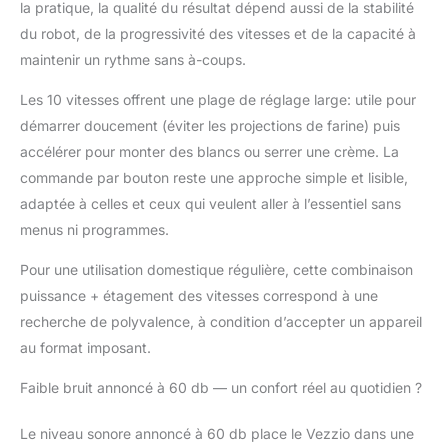
la pratique, la qualité du résultat dépend aussi de la stabilité
divers desserts. 🍩
【SAFE AND STABLE】
du robot, de la progressivité des vitesses et de la capacité à
Le robot de cuisine
maintenir un rythme sans à-coups.
Vezzio est équipé
d'une base lestée et de
Les 10 vitesses offrent une plage de réglage large: utile pour
5 pieds antidérapants,
démarrer doucement (éviter les projections de farine) puis
de sorte que le robot
accélérer pour monter des blancs ou serrer une crème. La
repose parfaitement
commande par bouton reste une approche simple et lisible,
sur le plan de travail
pendant le travail.
adaptée à celles et ceux qui veulent aller à l’essentiel sans
Grâce à la tête inclinée,
menus ni programmes.
les ingrédients peuvent
être facilement ajoutés
Pour une utilisation domestique régulière, cette combinaison
dans le bol et l'appareil
puissance + étagement des vitesses correspond à une
est facile à monter et à
recherche de polyvalence, à condition d’accepter un appareil
démonter. 🍕【Easy to
clean and easy to
au format imposant.
use】:Batteur plat et
Faible bruit annoncé à 60 db — un confort réel au quotidien ?
crochet pétrisseur avec
revêtement anti-
corrosion, cage à
Le niveau sonore annoncé à 60 db place le Vezzio dans une