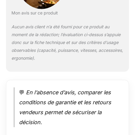
des aliments, et la
conception du bol de
Mon avis sur ce produit
mélange avec deux
poignées est plus
Aucun avis client n’a été fourni pour ce produit au
pratique à utiliser ; le
moment de la rédaction; l’évaluation ci-dessus s’appuie
robot culinaire Vezzio
donc sur la fiche technique et sur des critères d’usage
est équipé d'un
crochet pétrisseur,
observables (capacité, puissance, vitesses, accessoires,
d'un batteur plat,
ergonomie).
d'un fouet, d'une
spatule, d'un
séparateur de blancs
d'œufs et d'un
couvercle anti-
💬
En l’absence d’avis, comparer les
poussière pour
répondre aux
conditions de garantie et les retours
besoins de la
vendeurs permet de sécuriser la
préparation de divers
desserts. 🍩【SAFE
décision.
AND STABLE】 Le
robot de cuisine