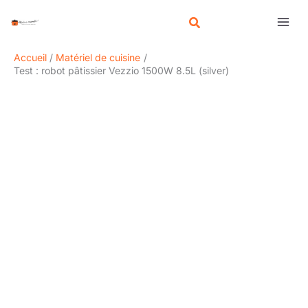
Aller
R
au
e
contenu
c
Accueil
Matériel de cuisine
h
Test : robot pâtissier Vezzio 1500W 8.5L (silver)
e
r
c
h
e
r