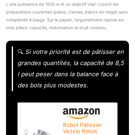
l, une puissance de 1500 w et un objectif clair: couvrir les
préparations courantes (pâtes, crèmes, blancs en neige) sans
complexité d’usage. Sur le papier, l’argumentaire repose sur
trois piliers: capacité, motorisation et bruit contenu.
🔍
Si votre priorité est de pâtisser en
grandes quantités, la capacité de 8,5
l peut peser dans la balance face à
des bols plus modestes.
Robot Pâtissier
Vezzio Robot