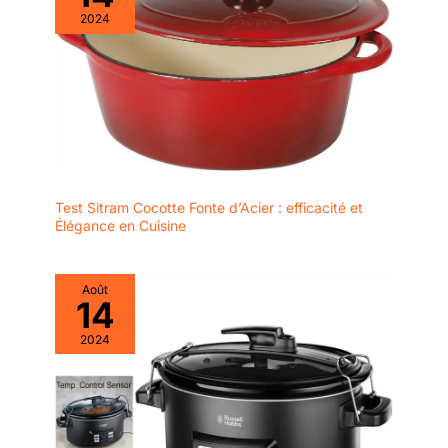
sens des aiguilles
l'avenir, vous pouvez contacter
2024
notre service clientèle à tout
d'une montre pour le
moment.
verrouiller. 💌【7*24
heures service
client】 : Si vous
recevez un blender
défectueux,
rencontrez des
problèmes de qualité
pendant l'utilisation
Test Sitram Cocotte Fonte d’Acier : efficacité et
ou avez des
Élégance en Cuisine
questions, vous
pouvez contacter
directement notre
Août
14
service client. Nous
vous contacterons
2024
dans les 24 heures.