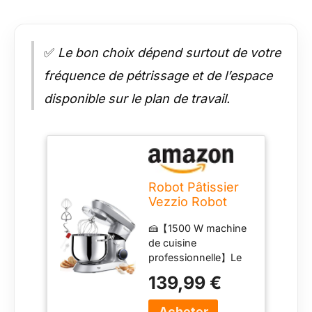
✅
Le bon choix dépend surtout de votre
fréquence de pétrissage et de l’espace
disponible sur le plan de travail.
Robot Pâtissier
Vezzio Robot
Cuisine
🍰【1500 W machine
Multifonctions
de cuisine
8.5L Robot
professionnelle】Le
Pâtissier1500W 6
pétrin Vezzio
Vitesses Robot
139,99 €
convient aux
Pétrin
boulangers et aux
Professionnel