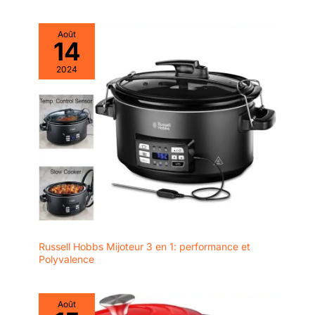
température en fonction
de vos besoins de
cuisson. N'hésitez pas à
Août
14
nous contacter si vous
avez des questions
2024
pendant l'utilisation,
notre équipe de service à
la clientèle vous fournira
toute l'assistance
nécessaire dans les 12
heures.
Russell Hobbs Mijoteur 3 en 1: performance et
Polyvalence
Août