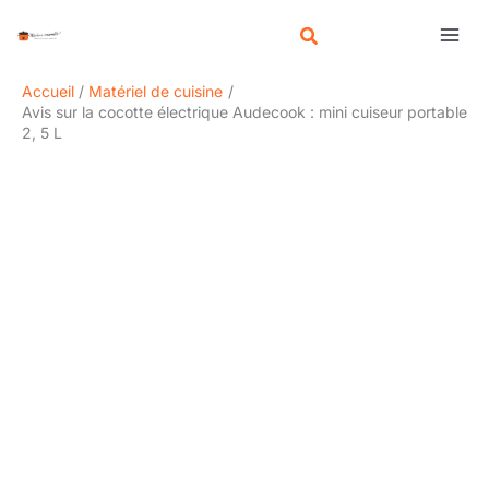
Aller
R
au
e
contenu
c
Accueil
Matériel de cuisine
h
Avis sur la cocotte électrique Audecook : mini cuiseur portable
2, 5 L
e
r
c
h
e
r