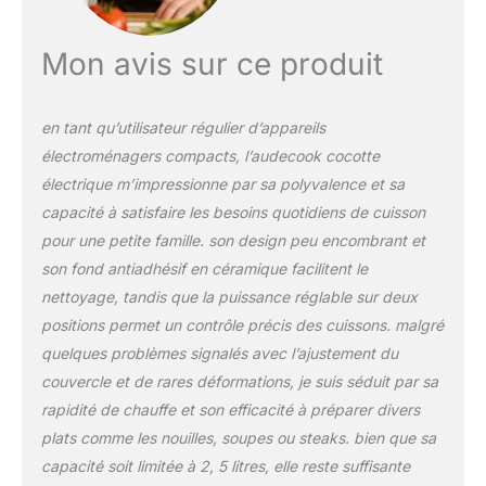
SÉCURITÉ - La marmite
électrique Audecook
utilise la technologie de
Mon avis sur ce produit
l'élément chauffant
intégré à 360° pour
chauffer les aliments de
en tant qu’utilisateur régulier d’appareils
manière uniforme et
électroménagers compacts, l’audecook cocotte
terminer le chauffage
électrique m’impressionne par sa polyvalence et sa
plus rapidement que les
marmites ordinaires.
capacité à satisfaire les besoins quotidiens de cuisson
Cette mini marmite
pour une petite famille. son design peu encombrant et
électrique est dotée
son fond antiadhésif en céramique facilitent le
d'une fonction de
nettoyage, tandis que la puissance réglable sur deux
protection qui coupe
automatiquement
positions permet un contrôle précis des cuissons. malgré
l'alimentation en cas de
quelques problèmes signalés avec l’ajustement du
brûlure sèche ou de
couvercle et de rares déformations, je suis séduit par sa
surchauffe afin de
rapidité de chauffe et son efficacité à préparer divers
garantir la sécurité de
l'ustensile de cuisine.
plats comme les nouilles, soupes ou steaks. bien que sa
MULTI-FONCTION &
capacité soit limitée à 2, 5 litres, elle reste suffisante
STEAMER EN INOX -