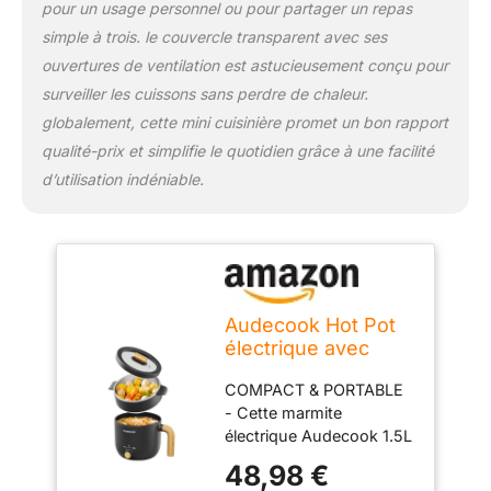
pour un usage personnel ou pour partager un repas
Cette marmite électrique
simple à trois. le couvercle transparent avec ses
Audecook est
multifonctionnelle et peut
ouvertures de ventilation est astucieusement conçu pour
être utilisée comme wok,
surveiller les cuissons sans perdre de chaleur.
cuiseur rapide et cuiseur
globalement, cette mini cuisinière promet un bon rapport
à vapeur, parfait pour les
qualité-prix et simplifie le quotidien grâce à une facilité
steaks, les œufs, le riz
frit, les ramen, les
d’utilisation indéniable.
flocons d'avoine et les
soupes ! Permet de
préparer de petits repas
et de réchauffer les
restes. Une plaque à
vapeur en acier
Audecook Hot Pot
inoxydable vous permet
électrique avec
de préparer une soupe et
Cuiseur à Vapeur,
de cuire de la viande à la
COMPACT & PORTABLE
1.5L Portable PoêLe
vapeur en même temps,
- Cette marmite
Multifonction,
ce qui vous fait gagner
électrique Audecook 1.5L
Parfait Pour
du temps. FACILE À
est compacte pour un
Nouilles/PâTes/
48,98 €
NETTOYER & DESIGN
rangement facile,
œUfs/Soupe/Steak