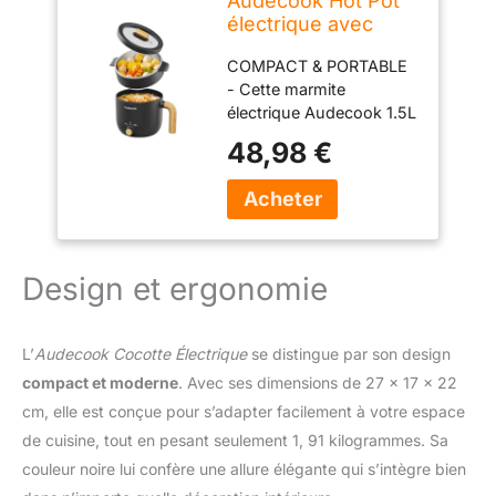
Audecook Hot Pot
électrique avec
Cuiseur à Vapeur,
COMPACT & PORTABLE
1.5L Portable PoêLe
- Cette marmite
Multifonction,
électrique Audecook 1.5L
Parfait Pour
est compacte pour un
Nouilles/PâTes/
48,98 €
rangement facile,
œUfs/Soupe/Steak
économise de l'espace
(Noir)
dans la cuisine, idéale
pour les célibataires, les
couples et les petites
familles ! Facile à
Design et ergonomie
transporter, il peut être
utilisé dans les petites
cuisines, les bureaux, les
L’
Audecook Cocotte Électrique
se distingue par son design
dortoirs, les
compact et moderne
. Avec ses dimensions de 27 x 17 x 22
appartements, les hôtels,
cm, elle est conçue pour s’adapter facilement à votre espace
les voyages, le camping
et les caravanes. Cette
de cuisine, tout en pesant seulement 1, 91 kilogrammes. Sa
cuisinière électrique est
couleur noire lui confère une allure élégante qui s’intègre bien
également un cadeau