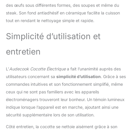
garantir la sécurité de
des œufs sous différentes formes, des soupes et même du
l'ustensile de cuisine.
steak. Son fond antiadhésif en céramique facilite la cuisson
MULTI-FONCTION &
STEAMER EN INOX -
tout en rendant le nettoyage simple et rapide.
Cette marmite électrique
Audecook est
Simplicité d’utilisation et
multifonctionnelle et peut
être utilisée comme wok,
entretien
cuiseur rapide et cuiseur
à vapeur, parfait pour les
steaks, les œufs, le riz
L’
Audecook Cocotte Électrique
a fait l’unanimité auprès des
frit, les ramen, les
flocons d'avoine et les
utilisateurs concernant sa
simplicité d’utilisation
. Grâce à ses
soupes ! Permet de
commandes intuitives et son fonctionnement simplifié, même
préparer de petits repas
ceux qui ne sont pas familiers avec les appareils
et de réchauffer les
électroménagers trouveront leur bonheur. Un témoin lumineux
restes. Une plaque à
vapeur en acier
indique lorsque l’appareil est en marche, ajoutant ainsi une
inoxydable vous permet
sécurité supplémentaire lors de son utilisation.
de préparer une soupe et
de cuire de la viande à la
Côté entretien, la cocotte se nettoie aisément grâce à son
vapeur en même temps,