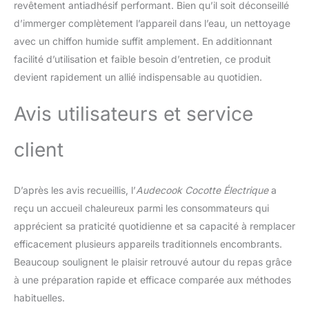
revêtement antiadhésif performant. Bien qu’il soit déconseillé
ce qui vous fait gagner
d’immerger complètement l’appareil dans l’eau, un nettoyage
du temps. FACILE À
avec un chiffon humide suffit amplement. En additionnant
NETTOYER & DESIGN
ERGONOMIQUE -
facilité d’utilisation et faible besoin d’entretien, ce produit
L'intérieur de la marmite
devient rapidement un allié indispensable au quotidien.
électrique est recouvert
d'un revêtement
Avis utilisateurs et service
antiadhésif qui empêche
les aliments de coller à
l'intérieur de la marmite
client
et qui est facile à
nettoyer. La poignée
ergonomique en bois
D’après les avis recueillis, l’
Audecook Cocotte Électrique
a
offre une prise sûre,
reçu un accueil chaleureux parmi les consommateurs qui
ferme et confortable. Un
apprécient sa praticité quotidienne et sa capacité à remplacer
couvercle en verre
efficacement plusieurs appareils traditionnels encombrants.
résistant à la chaleur
vous permet de mieux
Beaucoup soulignent le plaisir retrouvé autour du repas grâce
voir vos aliments et un
à une préparation rapide et efficace comparée aux méthodes
évent à vapeur permet
habituelles.
d'évacuer l'air de la