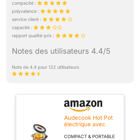
compacité :
polyvalence :
service client :
capacité :
rapport qualité-prix :
Notes des utilisateurs 4.4/5
Note de 4.4 pour 122 utilisateurs
Audecook Hot Pot
électrique avec
Cuiseur à Vapeur,
COMPACT & PORTABLE
1.5L Portable PoêLe