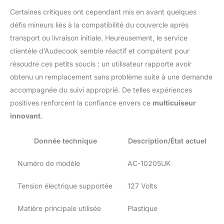
marmite. CONTRÔLE DE
Certaines critiques ont cependant mis en avant quelques
LA TEMPÉRATURE
défis mineurs liés à la compatibilité du couvercle après
AJUSTABLE - Ce
multicuiseur Audecook
transport ou livraison initiale. Heureusement, le service
est doté de deux options
clientèle d’Audecook semble réactif et compétent pour
de puissance qui vous
résoudre ces petits soucis : un utilisateur rapporte avoir
permettent d'ajuster la
obtenu un remplacement sans problème suite à une demande
température en fonction
de vos besoins de
accompagnée du suivi approprié. De telles expériences
cuisson. N'hésitez pas à
positives renforcent la confiance envers ce
multicuiseur
nous contacter si vous
innovant
.
avez des questions
pendant l'utilisation,
Donnée technique
Description/État actuel
notre équipe de service à
la clientèle vous fournira
toute l'assistance
Numéro de modèle
AC-10205UK
nécessaire dans les 12
heures.
Tension électrique supportée
127 Volts
Matière principale utilisée
Plastique