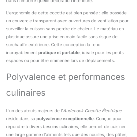
dans n’importe quelle décoration intérieure.
idéal pour la famille et les
amis qui aiment cuisiner.
L’ergonomie de cette cocotte est bien pensée : elle possède
CHAUFFAGE RAPIDE &
un couvercle transparent avec ouvertures de ventilation pour
SÉCURITÉ - La marmite
surveiller la cuisson sans perdre de chaleur. Le matériau en
électrique Audecook
utilise la technologie de
plastique assure une prise en main facile sans risque de
l'élément chauffant
surchauffe extérieure. Cette conception la rend
intégré à 360° pour
incroyablement
pratique et portable
, idéale pour les petits
chauffer les aliments de
espaces ou pour être emmenée lors de déplacements.
manière uniforme et
terminer le chauffage
plus rapidement que les
Polyvalence et performances
marmites ordinaires.
Cette mini marmite
culinaires
électrique est dotée
d'une fonction de
protection qui coupe
L’un des atouts majeurs de l’
Audecook Cocotte Électrique
automatiquement
réside dans sa
polyvalence exceptionnelle
. Conçue pour
l'alimentation en cas de
brûlure sèche ou de
répondre à divers besoins culinaires, elle permet de cuisiner
surchauffe afin de
une large gamme d’aliments tels que des nouilles, des pâtes,