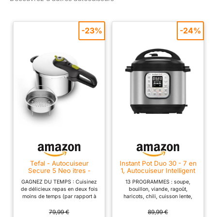
-23%
-24%
Tefal - Autocuiseur
Instant Pot Duo 30 - 7 en
Secure 5 Neo itres -
1, Autocuiseur Intelligent
Cuisinez - 6 L - Inox
- Fonctions , Autocuiseur,
GAGNEZ DU TEMPS : Cuisinez
13 PROGRAMMES : soupe,
Mijoteuse, Cuiseur à Riz,
de délicieux repas en deux fois
bouillon, viande, ragoût,
Poêle à Rissoler,
moins de temps (par rapport à
haricots, chili, cuisson lente,
Yaourtière, Cuiseur
un faitout Tefal standard), grâce
sauté, riz, porridge, vapeur,
Vapeur et Chauffe-Plat -
au couvercle de cuisson sous
yaourt, maintien au chaud,
79,99 €
89,99 €
3 L, Acier inoxydable