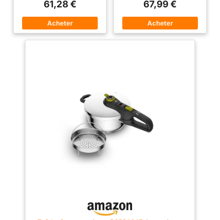
pression 2 PROGRAMMES DE
multi-céréales, volaille et
61,28 €
67,99 €
CUISSON : Programme légumes
cuisson à l'autocuiseur : faites
pour préserver les nutriments et
preuve de créativité avec un
programme viande pour cuire la
seul appareil ! ÉCONOMIE
viande plus rapidement (par
D'ÉNERGIE : économisez
rapport à un faitout Tefal
jusqu'à 80 % sur votre facture
standard) SYSTÈME DE
d'énergie par rapport aux fours
SÉCURITÉ EN 5 POINTS : Grâce
électriques traditionnels : vous
à des fonctions de sécurité bien
pouvez donc consacrer cet
pensées, vous aurez l'esprit
argent supplémentaire aux
tranquille pendant que vous
choses qui comptent vraiment !
cuisinez. L'autocuiseur ne peut
GAIN DE TEMPS : réduisez le
démarrer la cuisson express
temps de cuisson jusqu'à 70 %
que lorsque le couvercle est
par rapport aux méthodes
scellé et verrouillé. La soupape
traditionnelles lors de la
de fonctionnement régule la
cuisson sous pression : plus de
pression. Si la sortie de vapeur
temps pour les choses que
est obstruée, la soupape de
vous aimez et moins de temps
sécurité prend le relais, suivie
passé dans la cuisine !
en dernier lieu par une
RÉGLEZ-LE ET OUBLIEZ-LE :
déformation du joint, ce qui
l'Instant Pot Duo se souvient de
garantit la sécurité. Enfin, la
vos styles de cuisson préférés
poignée d'ouverture ne peut
et de vos programmes favoris.
être actionnée que lorsque la
Vous pouvez donc vous
cocotte-minute n'est pas sous
détendre et faire autre chose
pression CONÇUE POUR
pendant que votre repas cuit
DURER : Secure 5 Neo offre une
rapidement et en toute sécurité.
garantie de 10 ans sur la cocotte
2 PORTIONS : avec sa capacité
RECETTES INOUBLIABLES :
de 3 L, il est parfait pour
Idéal pour une large gamme de
préparer des dîners savoureux