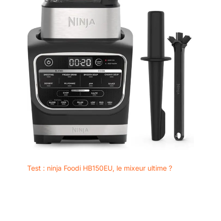
Test : ninja Foodi HB150EU, le mixeur ultime ?