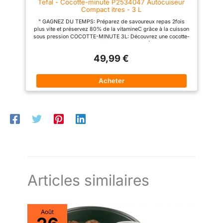
Tefal - Cocotte-minute P2534047 Autocuiseur
plats délicieux, des viandes en
en semaine ou des repas
Compact itres - 3 L
sauce aux légumes et poissons
romantiques à deux.
cuits à la vapeur, en passant
" GAGNEZ DU TEMPS: Préparez de savoureux repas 2fois
par les desserts
plus vite et préservez 80% de la vitamineC grâce à la cuisson
COMPATIBILITÉ TOTALE :
sous pression COCOTTE-MINUTE 3L: Découvrez une cocotte-
Compatible avec les plaques
minute compacte, adaptée à vos besoins IDÉALE POUR DE
de cuisson à gaz, électriques,
PETITES PORTIONS: Cocotte-minute idéale pour préparer de
vitrocéramiques et à induction
49,99 €
petits repas, parfaite pour 1 à 2personnes FACILE À RANGER:
CUVE LAVABLE AU LAVE-
Le petit format permet de gagner de la place et de simplifier le
VAISSELLE : compatible avec le
rangement ENGAGEMENT DE RÉPARABILITÉ PENDANT 15ANS
lave-vaisselle (sauf le
AU JUSTE PRIX: Faites réparer votre produit par notre réseau
couvercle, qui doit être lavé
de 6200centres de réparation dans le monde pour qu’il dure
avec de l'eau et du savon), pour
dans le temps
un nettoyage facile
ACCESSOIRES COMPATIBLES :
panier vapeurSS-7122014588,
jointX9010101
Articles similaires
Août