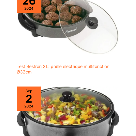
26
2024
Test Bestron XL: poêle électrique multifonction
Ø32cm
Sep
2
2024