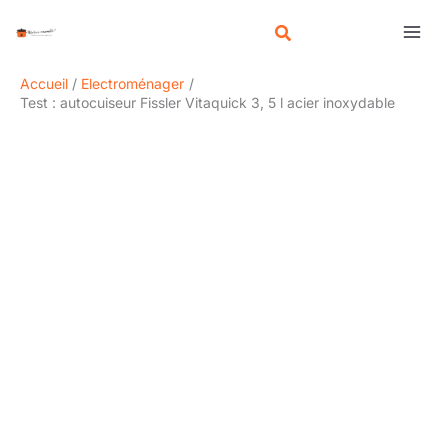
Aller
R
au
e
contenu
c
Accueil
Electroménager
h
Test : autocuiseur Fissler Vitaquick 3, 5 l acier inoxydable
e
r
c
h
e
r