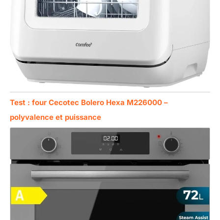
Test : four Cecotec Bolero Hexa M226000 –
polyvalence et puissance