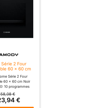
 Série 2 Four
able 60 x 60 cm
 HBA571BB4
ome Série 2 Four
le 60 x 60 cm Noir
10: 10 programmes
s pour des résultats
558,08 €
 parfaits. Commande
3,94 €
D: accès simple aux
upplémentaires grâce