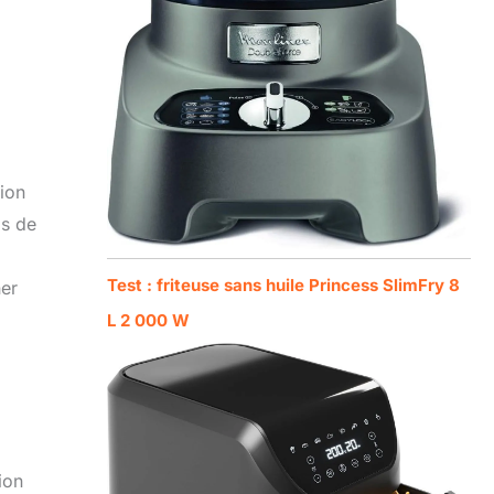
ion
ds de
Test : friteuse sans huile Princess SlimFry 8
ner
L 2 000 W
ion