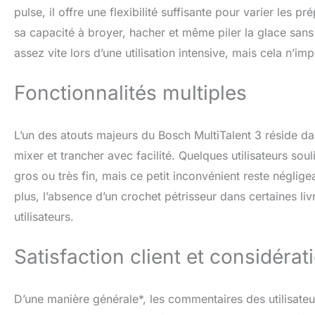
de cuisson
pulse, il offre une flexibilité suffisante pour varier les pr
Gril gran
sa capacité à broyer, hacher et même piler la glace sans
tournant
tournante, 
assez vite lors d’une utilisation intensive, mais cela n’
Gril chaleu
tempéra
Fonctionnalités multiples
(minimum/m
Technol
applicable 
L’un des atouts majeurs du Bosch MultiTalent 3 réside d
intégré Pyro
télescop
mixer et trancher avec facilité. Quelques utilisateurs sou
Charnière de
gros ou très fin, mais ce petit inconvénient reste néglige
utile de l
plus, l’absence d’un crochet pétrisseur dans certaines li
d'efficac
(échelle A+
utilisateurs.
inclus 1× 
compat
Satisfaction client et considérat
D’une manière générale*, les commentaires des utilisate