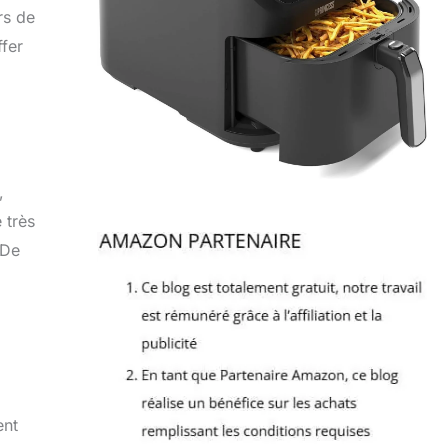
rs de
ffer
,
 très
 De
ent