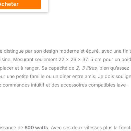
 tactiles. Hotair 3D:
tion homogène de la
pour des cuissons
parfaites, sur trois
olyse: le nettoyage du
désormais partie du
ce au programme de
 pyrolyse. Classe
e distingue par son design moderne et épuré, avec une finit
ité énergétique A+:
cuisine. Mesurant seulement 22 x 26 x 37, 5 cm pour un poi
on de la construction
met d'économiser de
déplacer et à ranger. Sa capacité de
2, 3 litres
, bien qu’assez
nformations produit Où
r une petite famille ou un dîner entre amis. Je dois soulig
taller cet appareil ?
u de commandes intuitif et des accessoires compatibles lave-
isson, installation
t-il des commandes
ur la table ? Non Quel
e peut être contrôlé ?
le Couleur et finition
e commande Affichage
 blanches, commandes
uissance de
800 watts
. Avec ses deux vitesses plus la fonct
rol Nombre de modes