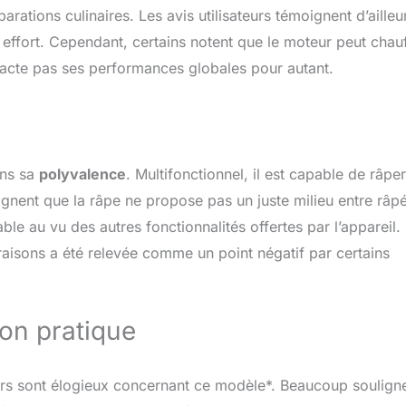
 5 Modes de cuisson
éparations culinaires. Les avis utilisateurs témoignent d’ailleu
de surface, Chaleur
 effort. Cependant, certains notent que le moteur peut chau
e douce, Chaleur
Convection naturelle,
impacte pas ses performances globales pour autant.
r tournante Plage de
tures possibles
aximum) 30–275 °C
ogie vapeur Non
Système de nettoyage
ans sa
polyvalence
. Multifonctionnel, il est capable de râper
lyse + Hydrolyse Rails
iques Accessoires
lignent que la râpe ne propose pas un juste milieu entre râpé
 porte En bas Volume
able au vu des autres fonctionnalités offertes par l’appareil.
a cavité 71 l Classe
vraisons a été relevée comme un point négatif par certains
ité énergétique A+
++ à D) Accessoires
grille, 1× lèchefrite
ible pyrolyse>
ion pratique
urs sont élogieux concernant ce modèle*. Beaucoup soulign