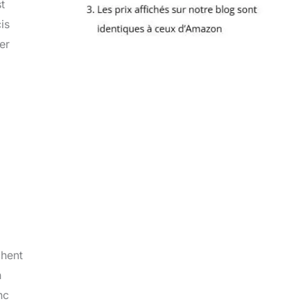
t
is
er
chent
n
nc