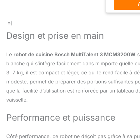
aux touches
une réparti
chaleur 
»]
absolument 
niveaux. Pyr
Design et prise en main
four fait 
passé grâ
nettoyage
Le
robot de cuisine Bosch MultiTalent 3 MCM3200W
s
d'efficac
blanche qui s’intègre facilement dans n’importe quelle 
l'améliorati
du four per
3, 7 kg, il est compact et léger, ce qui le rend facile à 
l'énergie. I
modeste, permet de préparer des portions suffisantes pou
peut-on ins
que la facilité d’utilisation est renforcée par un tablea
Fond de ca
haute Y a-
vaisselle.
intégrées po
type de tabl
Performance et puissance
Non applicab
Noir Type d
digital LED
Côté performance, ce robot ne déçoit pas grâce à sa p
touch cont