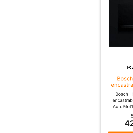
Bosch
encastr
Noir
Bosch H
encastrab
AutoPilot
automatique
de cuisson
42
tactile LE
fonctions s