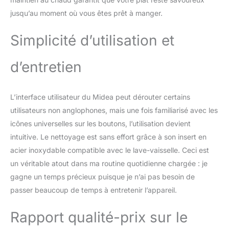
à l'avance et de savourer
des plats chauds quand
jusqu’au moment où vous êtes prêt à manger.
vous le souhaitez.
ACCESSOIRES
Simplicité d’utilisation et
COMPLETS : Livré avec 6
accessoires pratiques :
d’entretien
une cuillère, une louche,
un collecteur de
condensation, un verre
doseur, un câble
L’interface utilisateur du Midea peut dérouter certains
d’alimentation.
utilisateurs non anglophones, mais une fois familiarisé avec les
GARANTIE DEUX ANS :
icônes universelles sur les boutons, l’utilisation devient
Bénéficiez d’un service
intuitive. Le nettoyage est sans effort grâce à son insert en
client disponible 24h/24
acier inoxydable compatible avec le lave-vaisselle. Ceci est
et d’une garantie de 2
ans. N’hésitez pas à
un véritable atout dans ma routine quotidienne chargée : je
nous contacter pour
gagne un temps précieux puisque je n’ai pas besoin de
toute question.
passer beaucoup de temps à entretenir l’appareil.
Rapport qualité-prix sur le