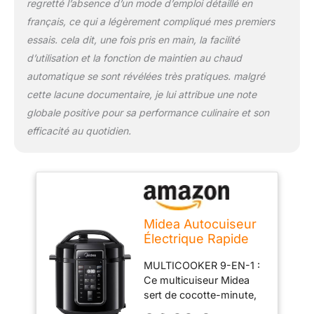
regretté l’absence d’un mode d’emploi détaillé en
programmer vos recettes
français, ce qui a légèrement compliqué mes premiers
à l'avance et de savourer
des plats chauds quand
essais. cela dit, une fois pris en main, la facilité
vous le souhaitez.
d’utilisation et la fonction de maintien au chaud
ACCESSOIRES
automatique se sont révélées très pratiques. malgré
COMPLETS : Livré avec 6
cette lacune documentaire, je lui attribue une note
accessoires pratiques :
une cuillère, une louche,
globale positive pour sa performance culinaire et son
un collecteur de
efficacité au quotidien.
condensation, un verre
doseur, un câble
d’alimentation.
GARANTIE DEUX ANS :
Bénéficiez d’un service
client disponible 24h/24
Midea Autocuiseur
et d’une garantie de 2
Électrique Rapide
ans. N’hésitez pas à
9-en-1, 12
nous contacter pour
MULTICOOKER 9-EN-1 :
Programmes
toute question.
Ce multicuiseur Midea
Prédéfinis,
sert de cocotte-minute,
Multicuiseur Inox
cuiseur de riz, vapeur,
Instantané, Pot