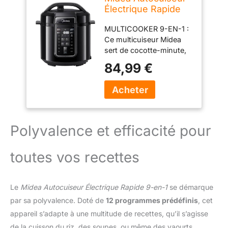
Électrique Rapide
9-en-1, 12
MULTICOOKER 9-EN-1 :
Programmes
Ce multicuiseur Midea
Prédéfinis,
sert de cocotte-minute,
Multicuiseur Inox
cuiseur de riz, vapeur,
Instantané, Pot
84,99 €
yaourtière, mijoteuse,
Antiadhésif,
mode sauté, sous-vide,
Yaourtière, Cuiseur
chauffe-plat et même de
de Riz, Cuisson
machine à gâteau. 12
Lente, Sauté,
PROGRAMMES
Vapeur, 6L, Noir
PRÉDÉFINIS POUR TOUS
Polyvalence et efficacité pour
VOS BESOINS
CULINAIRES : Avec ses
toutes vos recettes
12 réglages
programmables,
préparez facilement une
Le
Midea Autocuiseur Électrique Rapide 9-en-1
se démarque
variété de plats
gourmands comme la
par sa polyvalence. Doté de
12 programmes prédéfinis
, cet
viande, les bouillons, les
appareil s’adapte à une multitude de recettes, qu’il s’agisse
haricots, le porridge et
de la cuisson du riz, des soupes, ou même des yaourts