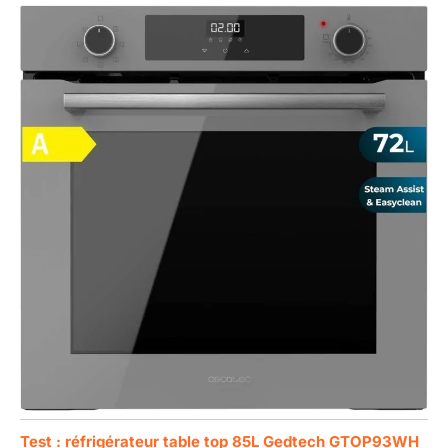
Test : réfrigérateur table top 85L Gedtech GTOP93WH