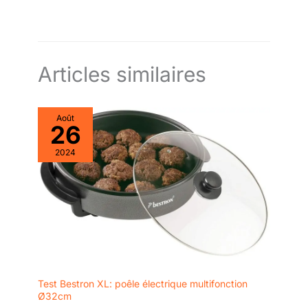
couvercle et une valve de
recettes.
décompression sécurisée pour
éviter tout risque de brûlure. Sa
cuve de 6L en aluminium
possède un revêtement
antiadhésif haute performance
sans PFOA pour une cuisson
Articles similaires
saine et un nettoyage ultra-
facile. [PACK COMPLET AVEC
LIVRE DE RECETTES COULEUR]
Prêt à l'emploi et idéal pour
offrir ! Contrairement aux autres
Août
26
modèles du marché, cet
appareil est livré avec un
magnifique livre de recettes
2024
imprimé en couleur et en
plusieurs langues (dont le
français) pour ne jamais
manquer d'inspiration. Le pack
comprend également : 1x verre
doseur, 1x cuillère à riz, 1x cuve
antiadhésive et 1x câble
d'alimentation de 1m. Garantie 2
ans incluse.
Test Bestron XL: poêle électrique multifonction
Ø32cm