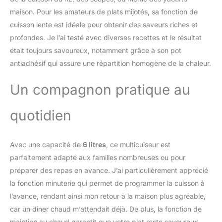
bien d'autres encore en
maison. Pour les amateurs de plats mijotés, sa fonction de
quelques étapes.
SÉCURITÉ
cuisson lente est idéale pour obtenir des saveurs riches et
PROFESSIONNELLE :
profondes. Je l’ai testé avec diverses recettes et le résultat
Équipé de 10 fonctions
était toujours savoureux, notamment grâce à son pot
de sécurité, ce
antiadhésif qui assure une répartition homogène de la chaleur.
multicuiseur assure une
cuisson facile et
Un compagnon pratique au
sécurisée avec des
protections contre la
surchauffe, un
quotidien
relâchement
automatique de la
pression, un verrouillage
Avec une capacité de
6 litres
, ce multicuiseur est
sécurisé du couvercle,
parfaitement adapté aux familles nombreuses ou pour
etc. MINUTEUR
INTELLIGENT : La
préparer des repas en avance. J’ai particulièrement apprécié
fonction de démarrage
la fonction minuterie qui permet de programmer la cuisson à
différé jusqu’à 24 heures
l’avance, rendant ainsi mon retour à la maison plus agréable,
vous permet de
car un dîner chaud m’attendait déjà. De plus, la fonction de
programmer vos recettes
maintien au chaud garantit que votre plat reste savoureux