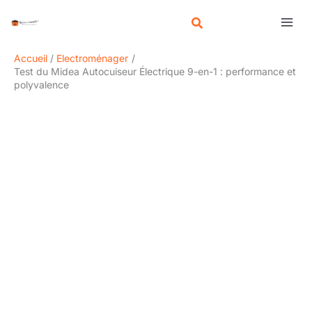
Aller
R
au
e
contenu
c
Accueil
Electroménager
h
Test du Midea Autocuiseur Électrique 9-en-1 : performance et
polyvalence
e
r
c
h
e
r