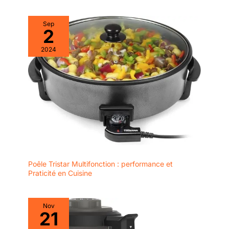
Sep
2
2024
Poêle Tristar Multifonction : performance et
Praticité en Cuisine
Nov
21