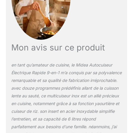
haricots, le porridge et
bien d'autres encore en
quelques étapes.
SÉCURITÉ
PROFESSIONNELLE :
Équipé de 10 fonctions
de sécurité, ce
Mon avis sur ce produit
multicuiseur assure une
cuisson facile et
sécurisée avec des
en tant qu’amateur de cuisine, le Midea Autocuiseur
protections contre la
Électrique Rapide 9-en-1 m’a conquis par sa polyvalence
surchauffe, un
remarquable et sa qualité de fabrication irréprochable.
relâchement
automatique de la
avec douze programmes prédéfinis allant de la cuisson
pression, un verrouillage
lente au sauté, ce multicuiseur inox est un allié précieux
sécurisé du couvercle,
en cuisine, notamment grâce à sa fonction yaourtière et
etc. MINUTEUR
cuiseur de riz. son insert en acier inoxydable simplifie
INTELLIGENT : La
fonction de démarrage
l’entretien, et sa capacité de 6 litres répond
différé jusqu’à 24 heures
parfaitement aux besoins d’une famille. néanmoins, j’ai
vous permet de