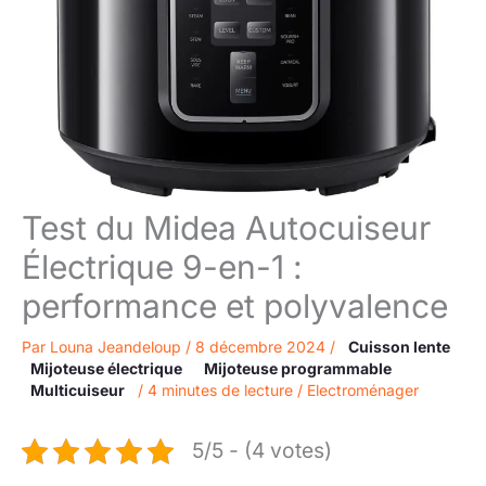
Test du Midea Autocuiseur
Électrique 9-en-1 :
performance et polyvalence
Par
Louna Jeandeloup
/
8 décembre 2024
/
Cuisson lente
Mijoteuse électrique
Mijoteuse programmable
Multicuiseur
/
4 minutes de lecture
/
Electroménager
5/5 - (4 votes)