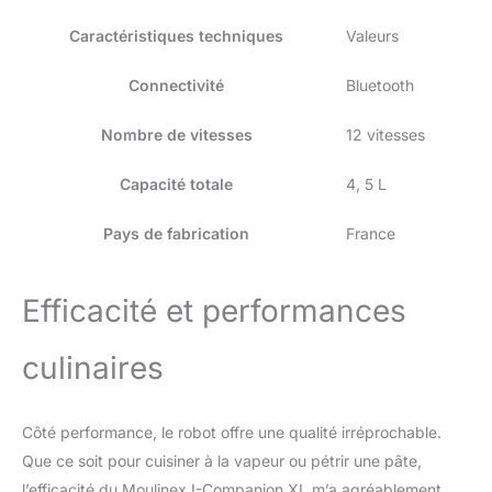
réduction des déchets
INSPIRATION ILLIMITEE :
Caractéristiques techniques
Valeurs
découvrez une infinité de
recettes ajoutées chaque
Connectivité
Bluetooth
mois, sauvegardez vos
recettes préférées et
Nombre de vitesses
12 vitesses
créez vos listes de cours
directement dans
Capacité totale
4, 5 L
l'application gratuite
Moulinex – la fonction «
Pays de fabrication
France
Dans mon frigo » vous
permet également de
trouver l'inspiration et de
Efficacité et performances
réduire vos déchets
FACILE À NETTOYER ET
À RANGER : profitez d'un
culinaires
nettoyage et d'une
organisation sans effort
grâce à un design
Côté performance, le robot offre une qualité irréprochable.
compatible lave-vaisselle
Que ce soit pour cuisiner à la vapeur ou pétrir une pâte,
et facile à ranger ROBOT
l’efficacité du Moulinex I-Companion XL m’a agréablement