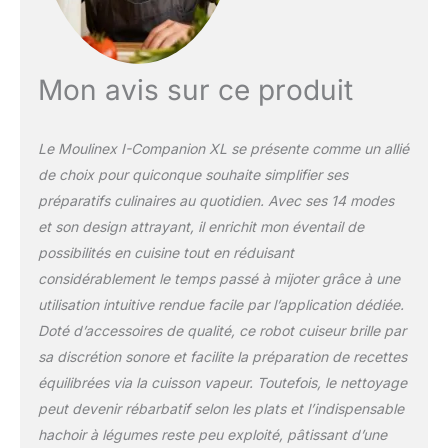
capacité du bol du robot
cuiseur multifonction est
idéale pour cuisiner de
délicieux plats faits
Mon avis sur ce produit
maison pour votre famille
et vos amis jusqu'à 10
personnes (capacité
Le Moulinex I-Companion XL se présente comme un allié
totale 4,5L)
REPARABILITE 15 ANS
de choix pour quiconque souhaite simplifier ses
AU JUSTE PRIX :
préparatifs culinaires au quotidien. Avec ses 14 modes
engagement de
et son design attrayant, il enrichit mon éventail de
réparabilité 15 ans au
possibilités en cuisine tout en réduisant
juste prix grâce à notre
réseau de 6200
considérablement le temps passé à mijoter grâce à une
réparateurs dans le
utilisation intuitive rendue facile par l’application dédiée.
monde, pour contribuer
Doté d’accessoires de qualité, ce robot cuiseur brille par
à la protection de
sa discrétion sonore et facilite la préparation de recettes
l’environnement et à la
équilibrées via la cuisson vapeur. Toutefois, le nettoyage
réduction des déchets
INSPIRATION ILLIMITEE :
peut devenir rébarbatif selon les plats et l’indispensable
découvrez une infinité de
hachoir à légumes reste peu exploité, pâtissant d’une
recettes ajoutées chaque