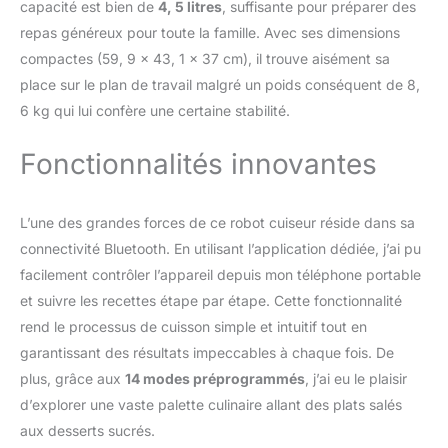
capacité est bien de
4, 5 litres
, suffisante pour préparer des
description pour plus
repas généreux pour toute la famille. Avec ses dimensions
d'informations GRANDE
CAPACITE : la grande
compactes (59, 9 x 43, 1 x 37 cm), il trouve aisément sa
capacité du bol du robot
place sur le plan de travail malgré un poids conséquent de 8,
cuiseur multifonction est
6 kg qui lui confère une certaine stabilité.
idéale pour cuisiner de
délicieux plats faits
Fonctionnalités innovantes
maison pour votre famille
et vos amis jusqu'à 10
personnes (capacité
L’une des grandes forces de ce robot cuiseur réside dans sa
totale 4,5L)
REPARABILITE 15 ANS
connectivité Bluetooth. En utilisant l’application dédiée, j’ai pu
AU JUSTE PRIX :
facilement contrôler l’appareil depuis mon téléphone portable
engagement de
et suivre les recettes étape par étape. Cette fonctionnalité
réparabilité 15 ans au
rend le processus de cuisson simple et intuitif tout en
juste prix grâce à notre
réseau de 6200
garantissant des résultats impeccables à chaque fois. De
réparateurs dans le
plus, grâce aux
14 modes préprogrammés
, j’ai eu le plaisir
monde, pour contribuer
d’explorer une vaste palette culinaire allant des plats salés
à la protection de
aux desserts sucrés.
l’environnement et à la