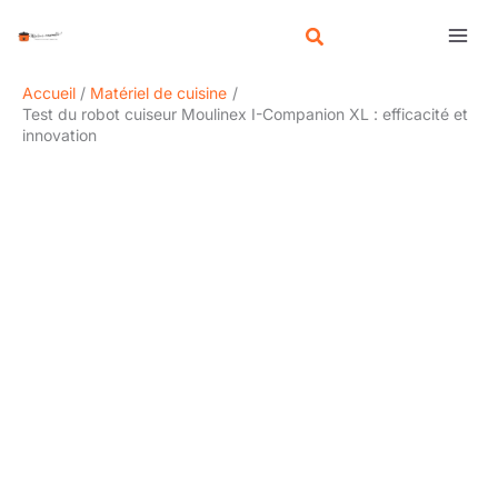
Aller
R
au
e
contenu
c
Accueil
Matériel de cuisine
h
Test du robot cuiseur Moulinex I-Companion XL : efficacité et
innovation
e
r
c
h
e
r