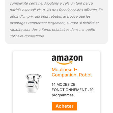
complexité certaine. Ajoutons à cela un tarif perçu
mois, sauvegardez vos
parfois excessif vis-à-vis des fonctionnalités offertes. En
recettes préférées et
créez vos listes de cours
dépit d’un prix qui peut rebuter, je trouve que les
directement dans
avantages l’emportent largement, surtout si fiabilité et
l'application gratuite
rapidité sont des critères prioritaires dans ma quête
Moulinex – la fonction «
culinaire domestique.
Dans mon frigo » vous
permet également de
trouver l'inspiration et de
réduire vos déchets
FACILE À NETTOYER ET
À RANGER : profitez d'un
nettoyage et d'une
Moulinex, I-
organisation sans effort
Companion, Robot
grâce à un design
cuiseur, 14
compatible lave-vaisselle
14 MODES DE
fonctions,
et facile à ranger ROBOT
FONCTIONNEMENT : 10
Connecté, Capacité
FABRIQUE EN FRANCE :
programmes
XL 10 personnes,
conçu et fabriqué dans
automatiques, 1 mode
Blanc, Fabriqué en
notre usine à Mayenne
manuel, 1 cuisson sans
France, HF908120
ACCESSOIRES : 6
couvercle, maintien au