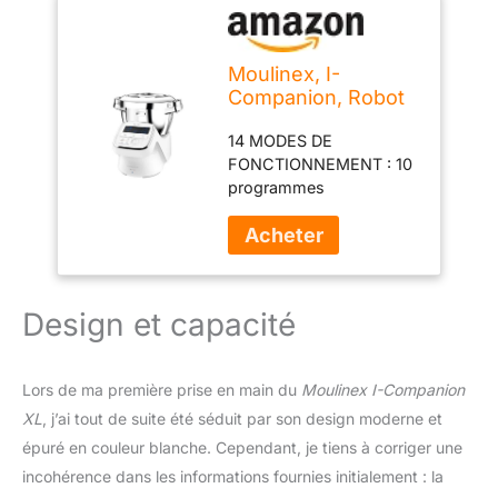
Moulinex, I-
Companion, Robot
cuiseur, 14
14 MODES DE
fonctions,
FONCTIONNEMENT : 10
Connecté, Capacité
programmes
XL 10 personnes,
automatiques, 1 mode
Blanc, Fabriqué en
manuel, 1 cuisson sans
France, HF908120
couvercle, maintien au
chaud, connectivité
Bluetooth SILENCIEUX :
Design et capacité
le robot cuiseur
multifonction le plus
silencieux (par rapport
Lors de ma première prise en main du
Moulinex I-Companion
aux modèles les plus
XL
, j’ai tout de suite été séduit par son design moderne et
vendus, d'après des
tests externes réalisés
épuré en couleur blanche. Cependant, je tiens à corriger une
selon une norme
incohérence dans les informations fournies initialement : la
internationale*) – voir la