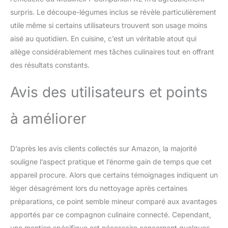
FABRIQUE EN FRANCE :
conçu et fabriqué dans
surpris. Le découpe-légumes inclus se révèle particulièrement
notre usine à Mayenne
utile même si certains utilisateurs trouvent son usage moins
ACCESSOIRES : 6
aisé au quotidien. En cuisine, c’est un véritable atout qui
accessoires
allège considérablement mes tâches culinaires tout en offrant
accompagnent votre
Companion (couteau
des résultats constants.
hachoir, couteau
pétrin/concasseur,
Avis des utilisateurs et points
batteur, mixeur, panier
vapeur et un accessoire
à améliorer
découpe légumes)
D’après les avis clients collectés sur Amazon, la majorité
souligne l’aspect pratique et l’énorme gain de temps que cet
appareil procure. Alors que certains témoignages indiquent un
léger désagrément lors du nettoyage après certaines
préparations, ce point semble mineur comparé aux avantages
apportés par ce compagnon culinaire connecté. Cependant,
une mention spécifique est nécessaire concernant quelques