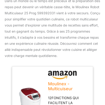
Dans un monde où le temps est précieux et la préparation des
repas peut devenir un véritable casse-tête, le Moulinex Robot
Multicuiseur 25 Prog 599392031 vient à votre secours. Conçu
pour simplifier votre quotidien culinaire, ce robot multicuiseur
vous permet d’explorer une multitude de recettes sans effort,
tout en gagnant du temps. Grâce à ses 25 programmes
intuitifs, il s’adapte à vos besoins et transforme chaque repas
en une expérience culinaire réussie. Découvrez comment cet
allié indispensable peut révolutionner votre cuisine et alléger
votre charge mentale quotidienne.
Moulinex -
Multicuiseur
Électrique 12
12FONCTIONS QUI
Fonctions et
FACILITENT LA
MK7051F1 - Rouge -