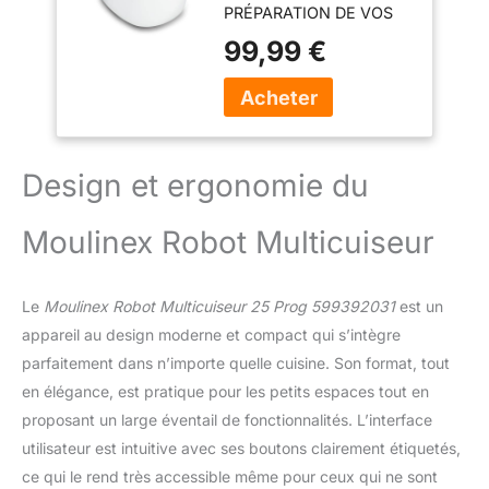
PRÉPARATION DE VOS
Blanc
REPAS QUOTIDIENS:
99,99 €
riz/céréales, risotto, plats
réchauffés, aliments pour
bébé, plats mijotés,
vapeur/soupe, yaourts,
pâtisseries/desserts,
plats gratinés/frits,
Design et ergonomie du
maintien au chaud,
départ différé et temps
Moulinex Robot Multicuiseur
de cuisson réglable
FACILITÉ
D'UTILISATION: panneau
Le
Moulinex Robot Multicuiseur 25 Prog 599392031
est un
de commande
électronique pour une
appareil au design moderne et compact qui s’intègre
programmation facile et
parfaitement dans n’importe quelle cuisine. Son format, tout
une cuisson sans
en élégance, est pratique pour les petits espaces tout en
surveillance
proposant un large éventail de fonctionnalités. L’interface
TECHNOLOGIE FUZZY
LOGIC: réglage
utilisateur est intuitive avec ses boutons clairement étiquetés,
automatique des
ce qui le rend très accessible même pour ceux qui ne sont