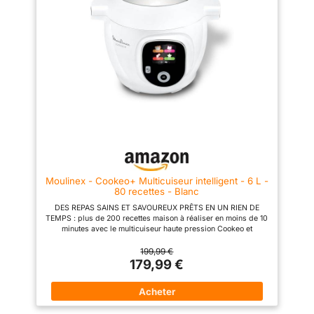
réduction des déchets
cuisson traditionnelle au gaz ou
fonction des ingrédients, des
sur plaque vitrocéramique.
quantités et du nombre de
Grâce à sa puissance de
convives GAIN DE TEMPS ET
1000W et sa pression optimisée
D'ÉNERGIE : mode de cuisson
de 60Kpa, cet autocuiseur
sous pression pour cuire vos
électrique préserve un
plats jusqu'à 5 fois plus vite et
maximum de nutriments et de
économiser jusqu'à 80%
vitamines, tout en réduisant
d'énergie (par rapport à un
considérablement votre temps
mode de cuisson classique)
passé en cuisine et vos factures
REPARABLE 15 ANS AU JUSTE
d'énergie. [DÉPART DIFFÉRÉ
PRIX : Engagement de
24H & REPAS TOUJOURS
réparabilité 15 ans au juste prix
CHAUDS] Gagnez en sérénité
grâce à notre réseau de 6200
au quotidien. Grâce à la
réparateurs dans le monde,
minuterie intelligente avec
pour contribuer à la protection
départ différé jusqu'à 24
de l’environnement et à la
heures, programmez votre
réduction des déchets
Moulinex - Cookeo+ Multicuiseur intelligent - 6 L -
appareil le matin et trouvez un
CUISSON SANS
80 recettes - Blanc
plat parfaitement cuit en rentrant
SURVEILLANCE : le cuiseur
du travail. Une fois la cuisson
haute pression Cookeo gère la
DES REPAS SAINS ET SAVOUREUX PRÊTS EN UN RIEN DE
terminée, le mode maintien au
cuisson pour vous, sans que
TEMPS : plus de 200 recettes maison à réaliser en moins de 10
chaud automatique s'active
vous ayez à intervenir ; il
minutes avec le multicuiseur haute pression Cookeo et
pour que votre repas reste à la
relâche la pression, maintient
l'application MyMoulinex UN MAXIMUM D’INSPIRATION : 80
température idéale jusqu'au
votre préparation au chaud
recettes intégrées, et bien plus encore à retrouver sur
199,99 €
moment de servir. [SÉCURITÉ
automatiquement et possède
l’application gratuite MyMoulinex LAISSEZ-VOUS GUIDER :
179,99 €
RENFORCÉE & CONCEPTION
une fonction de départ différé 6
suivez les recettes pas à pas sur l'écran de votre Cookeo pour
PREMIUM] Cuisinez l'esprit
MODES DE CUISSON : cuire
des résultats parfaits à chaque fois ; le multicuiseur haute
100% tranquille. Notre
sous pression, cuire à la vapeur
pression adapte pour vous la cuisson en fonction des
autocuiseur intègre un système
(légumes), mijoter (risotto),
ingrédients, des quantités et du nombre de convives GAIN DE
de sécurité multi-niveaux
dorer, cuire lentement (viandes,
TEMPS ET D'ÉNERGIE : mode de cuisson sous pression pour