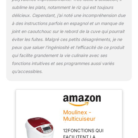
engagement de
sublime les plats, notamment le riz qui est toujours
réparabilité 15ans au
délicieux. Cependant, j’ai noté une incompréhension due
juste prix grâce à notre
à des instructions parfois en espagnol et un manque de
réseau de
joint en caoutchouc sur le rebord de la cuve qui pourrait
6200réparateurs dans le
monde, pour contribuer
éviter les fuites. Malgré ces petits désagréments, je ne
à la protection de
peux que saluer l’ingéniosité et l’efficacité de ce produit
l’environnement et à la
qui facilite grandement la vie culinaire avec ses
réduction des déchets
fonctions intuitives et ses programmes aussi variés
qu’accessibles.
Moulinex -
Multicuiseur
Électrique 12
12FONCTIONS QUI
Fonctions et
FACILITENT LA