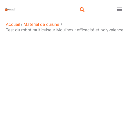
Aller
R
au
e
contenu
c
Accueil
Matériel de cuisine
h
Test du robot multicuiseur Moulinex : efficacité et polyvalence
e
r
c
h
e
r