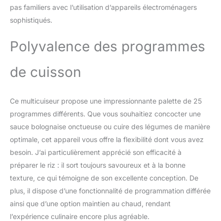
paramètres de cuisson
pas familiers avec l’utilisation d’appareils électroménagers
pour une cuisson
sophistiqués.
parfaite PRATIQUE: la
fonction départ différé
Polyvalence des programmes
vous permet de
programmer l'heure de
démarrage jusqu'à
de cuisson
24heures à l'avance et
de maintenir votre repas
au chaud à la fin de la
Ce multicuiseur propose une impressionnante palette de 25
cuisson jusqu'à
programmes différents. Que vous souhaitiez concocter une
12heures RÉPARABILITÉ
15ANS AU JUSTE PRIX:
sauce bolognaise onctueuse ou cuire des légumes de manière
engagement de
optimale, cet appareil vous offre la flexibilité dont vous avez
réparabilité 15ans au
besoin. J’ai particulièrement apprécié son efficacité à
juste prix grâce à notre
préparer le riz : il sort toujours savoureux et à la bonne
réseau de
texture, ce qui témoigne de son excellente conception. De
6200réparateurs dans le
monde, pour contribuer
plus, il dispose d’une fonctionnalité de programmation différée
à la protection de
ainsi que d’une option maintien au chaud, rendant
l’environnement et à la
l’expérience culinaire encore plus agréable.
réduction des déchets