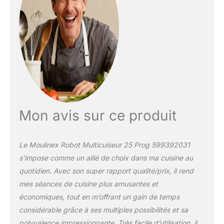
D'UTILISATION: panneau
de commande
électronique pour une
programmation facile et
une cuisson sans
surveillance
TECHNOLOGIE FUZZY
LOGIC: réglage
automatique des
paramètres de cuisson
pour une cuisson
Mon avis sur ce produit
parfaite PRATIQUE: la
fonction départ différé
vous permet de
Le Moulinex Robot Multicuiseur 25 Prog 599392031
programmer l'heure de
s’impose comme un allié de choix dans ma cuisine au
démarrage jusqu'à
quotidien. Avec son super rapport qualité/prix, il rend
24heures à l'avance et
de maintenir votre repas
mes séances de cuisine plus amusantes et
au chaud à la fin de la
économiques, tout en m’offrant un gain de temps
cuisson jusqu'à
considérable grâce à ses multiples possibilités et sa
12heures RÉPARABILITÉ
polyvalence impressionnante. Très facile d’utilisation, il
15ANS AU JUSTE PRIX: