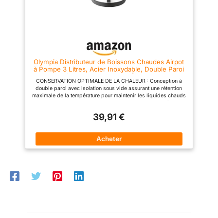
Olympia Distributeur de Boissons Chaudes Airpot
à Pompe 3 Litres, Acier Inoxydable, Double Paroi
à Isolation Sous Vide | K636
CONSERVATION OPTIMALE DE LA CHALEUR : Conception à
double paroi avec isolation sous vide assurant une rétention
maximale de la température pour maintenir les liquides chauds
pendant environ 3-4 heures VERSEMENT FACILE : Système de
pompe performant permettant un écoulement fluide du thé, du
39,91 €
café ou de l'eau pour un service sans effort SÛRETÉ
RENFORCÉE : Verrouillage de sécurité réduisant les risques
d'accidents et poignée pivotante pour un transport aisé GAIN
D'ESPACE : Design compact économisant de l'espace sur vos
stations de boissons chaudes. Esthétique élégante s'intégrant
dans tout environnement GRANDE CAPACITÉ : Contenance
généreuse de 3 litres limitant les remplissages fréquents, idéal
pour servir de grandes quantités de boissons chaudes