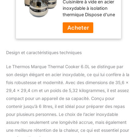
Cuisinière à vide en acier
(RPC-6000) Bronze
inoxydable à isolation
thermique Dispose d'une
poignée de libération
sous caution de
verrouillage pour le
transport sécurisé et
facile Confiance qualité
Design et caractéristiques techniques
Thermos Livré avec deux
pots de 3L en acier
inoxydable à l'intérieur 6L
Le Thermos Marque Thermal Cooker 6.0L se distingue par
capacité (6.3Qt)
son design élégant en acier inoxydable, ce qui lui confère à la
fois robustesse et modernité. Avec des dimensions de 35,6 x
29,4 x 29,4 cm et un poids de 5,32 kilogrammes, il est assez
compact pour un appareil de sa capacité. Conçu pour
contenir jusqu’à 6 litres, il est idéal pour préparer des repas
pour plusieurs personnes. Le choix de l’acier inoxydable
assure non seulement une longévité accrue, mais également
une meilleure rétention de la chaleur, ce qui est essentiel pour