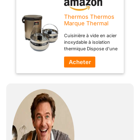
Thermos Thermos
Marque Thermal
Cooker 6.0L report
Cuisinière à vide en acier
(RPC-6000) Bronze
inoxydable à isolation
thermique Dispose d'une
poignée de libération
sous caution de
verrouillage pour le
transport sécurisé et
facile Confiance qualité
Thermos Livré avec deux
pots de 3L en acier
inoxydable à l'intérieur 6L
capacité (6.3Qt)