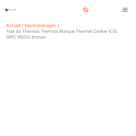
Aller
R
au
e
contenu
c
Accueil
Electroménager
h
Test du Thermos Thermos Marque Thermal Cooker 6.0L
(RPC-6000) bronze
e
r
c
h
e
r