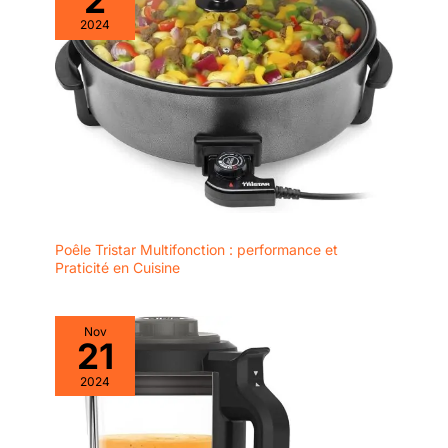
2024
Poêle Tristar Multifonction : performance et
Praticité en Cuisine
Nov
21
2024