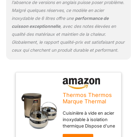
l’absence de versions en anglais puisse poser problème.
Malgré quelques réserves, ce modèle en acier
inoxydable de 6 litres offre une
performance de
cuisson exceptionnelle
, avec des notes élevées en
qualité des matériaux et maintien de la chaleur.
Globalement, le rapport qualité-prix est satisfaisant pour
ceux qui cherchent un produit durable et performant.
Thermos Thermos
Marque Thermal
Cooker 6.0L report
Cuisinière à vide en acier
(RPC-6000) Bronze
inoxydable à isolation
thermique Dispose d'une
poignée de libération