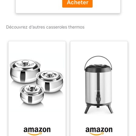
sous caution de
verrouillage pour le
transport sécurisé et
facile Confiance qualité
Découvrez d’autres casseroles thermos
Thermos Livré avec deux
pots de 3L en acier
inoxydable à l'intérieur 6L
capacité (6.3Qt)