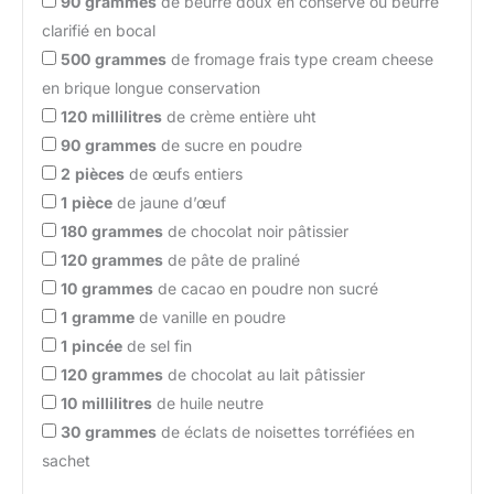
90
grammes
de beurre doux en conserve ou beurre
clarifié en bocal
500
grammes
de fromage frais type cream cheese
en brique longue conservation
120
millilitres
de crème entière uht
90
grammes
de sucre en poudre
2
pièces
de œufs entiers
1
pièce
de jaune d’œuf
180
grammes
de chocolat noir pâtissier
120
grammes
de pâte de praliné
10
grammes
de cacao en poudre non sucré
1
gramme
de vanille en poudre
1
pincée
de sel fin
120
grammes
de chocolat au lait pâtissier
10
millilitres
de huile neutre
30
grammes
de éclats de noisettes torréfiées en
sachet