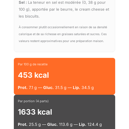
Sel :
La teneur en sel est modérée (0, 38 g pour
100 g), apportée par le beurre, le cream cheese et
les biscuits.
À consommer plutôt occasionnellement en raison de sa densité
calorique et de sa richesse en graisses saturées et sucres. Ces
valeurs restent approximatives pour une préparation maison.
Par 100 g de recette
453 kcal
Prot.
7.1 g —
Gluc.
31.5 g —
Lip.
34.5 g
Par portion (4 parts)
1633 kcal
Prot.
25.5 g —
Gluc.
113.6 g —
Lip.
124.4 g