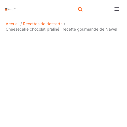
Aller
R
au
e
contenu
c
Accueil
Recettes de desserts
h
Cheesecake chocolat praliné : recette gourmande de Nawel
e
r
c
h
e
r