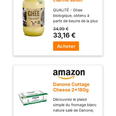
l'ancienne recette
QUALITÉ - Ghee
ayurvédique -
biologique, obtenu à
uniquement à partir
partir de beurre de la plus
du lait de vaches au
haute qualité provenant
pâturage -
34,99 €
uniquement de vaches
extrêmement
33,16 €
élevées à pâturage.
digestible sans
Authentique, élaboré
lactose -
selon la recette
Exponatura (850 g,
ayurvédique en ‘slow
Ghee)
cooking’. Sans
conservateurs ni additifs.
Authentique, 100% pure.
Nourrissant et sain
Danone Cottage
Cheese 2*180g
Découvrez le plaisir
simple du fromage blanc
nature salé de Danone,
un incontournable pour