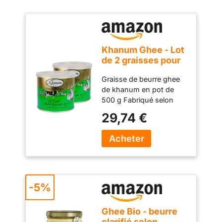
Khanum Ghee - Lot
de 2 graisses pour
beurre, 500 g
Graisse de beurre ghee
de khanum en pot de
500 g Fabriqué selon
une recette traditionnelle
29,74 €
Le goût légèrement doux
et noisette affine de
nombreux aliments
Produit naturel pur de
très haute qualité Ce
beurre ghee pur est idéal
pour cuisiner, rôtir, cuire
-5%
au four et tartiner sur le
pain
Ghee Bio - beurre
clarifié selon