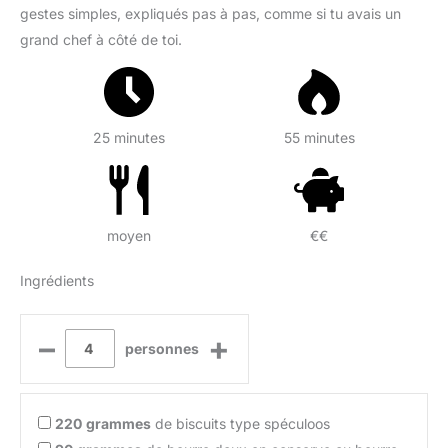
gestes simples, expliqués pas à pas, comme si tu avais un
grand chef à côté de toi.
25 minutes
55 minutes
moyen
€€
Ingrédients
–
+
personnes
220
grammes
de biscuits type spéculoos