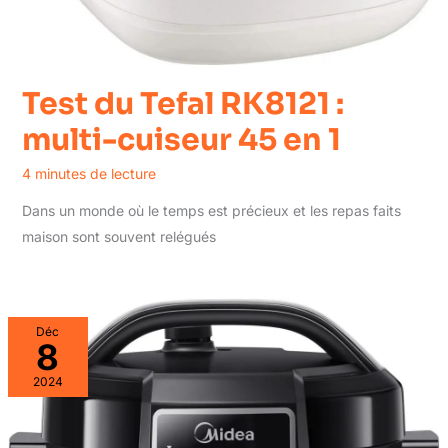
Test du Tefal RK8121 :
multi-cuiseur 45 en 1
4 minutes de lecture
Dans un monde où le temps est précieux et les repas faits
maison sont souvent relégués
Déc
8
2024