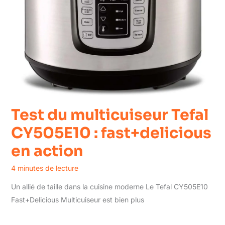
Test du multicuiseur Tefal
CY505E10 : fast+delicious
en action
4 minutes de lecture
Un allié de taille dans la cuisine moderne Le Tefal CY505E10
Fast+Delicious Multicuiseur est bien plus