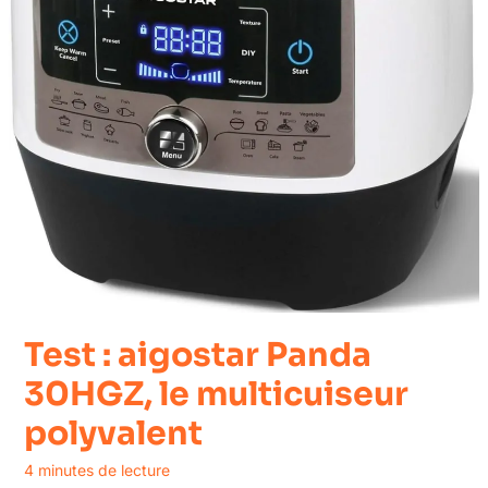
Test : aigostar Panda
30HGZ, le multicuiseur
polyvalent
4 minutes de lecture