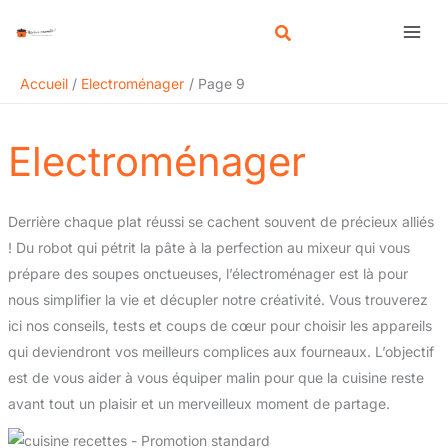
Aller
R
au
e
contenu
c
Accueil
Electroménager
Page 9
h
e
Electroménager
r
c
h
Derrière chaque plat réussi se cachent souvent de précieux alliés
e
! Du robot qui pétrit la pâte à la perfection au mixeur qui vous
r
prépare des soupes onctueuses, l’électroménager est là pour
nous simplifier la vie et décupler notre créativité. Vous trouverez
ici nos conseils, tests et coups de cœur pour choisir les appareils
qui deviendront vos meilleurs complices aux fourneaux. L’objectif
est de vous aider à vous équiper malin pour que la cuisine reste
avant tout un plaisir et un merveilleux moment de partage.