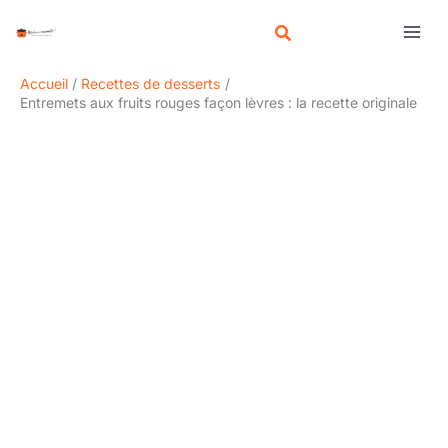
Aller
R
au
e
contenu
c
Accueil
Recettes de desserts
h
Entremets aux fruits rouges façon lèvres : la recette originale
e
r
c
h
e
r