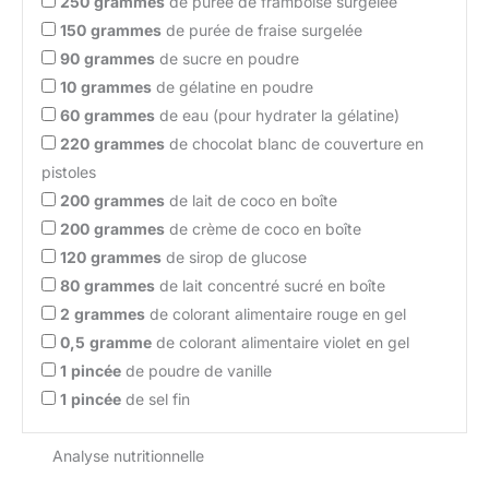
250
grammes
de purée de framboise surgelée
150
grammes
de purée de fraise surgelée
90
grammes
de sucre en poudre
10
grammes
de gélatine en poudre
60
grammes
de eau (pour hydrater la gélatine)
220
grammes
de chocolat blanc de couverture en
pistoles
200
grammes
de lait de coco en boîte
200
grammes
de crème de coco en boîte
120
grammes
de sirop de glucose
80
grammes
de lait concentré sucré en boîte
2
grammes
de colorant alimentaire rouge en gel
0,5
gramme
de colorant alimentaire violet en gel
1
pincée
de poudre de vanille
1
pincée
de sel fin
Analyse nutritionnelle