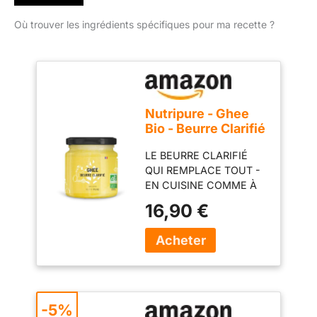
Où trouver les ingrédients spécifiques pour ma recette ?
Nutripure - Ghee
Bio - Beurre Clarifié
- Sans Lactose ni
LE BEURRE CLARIFIÉ
Caséine - 300 g
QUI REMPLACE TOUT -
EN CUISINE COMME À
TABLE : Le ghee est du
16,90 €
beurre purifié par
clarification lente - il ne
reste que la matière
grasse pure, avec son
goût naturellement
noisetté. Remplace le
beurre classique en
-5%