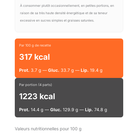
À consommer plutôt occasionnellement, en petites portions, en
raison de sa très haute densité énergétique et de sa teneur
excessive en sucres simples et graisses saturées.
Par 100 g de recette
317 kcal
Prot.
3.7 g —
Gluc.
33.7 g —
Lip.
19.4 g
Par portion (4 parts)
1223 kcal
Prot.
14.4 g —
Gluc.
129.9 g —
Lip.
74.8 g
Valeurs nutritionnelles pour 100 g