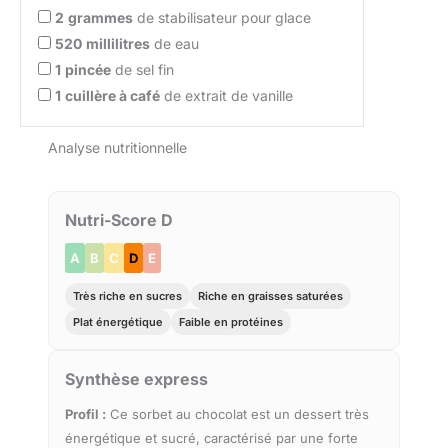
2
grammes
de stabilisateur pour glace
520
millilitres
de eau
1
pincée
de sel fin
1
cuillère à café
de extrait de vanille
Analyse nutritionnelle
Nutri-Score D
A
B
C
D
E
Très riche en sucres
Riche en graisses saturées
Plat énergétique
Faible en protéines
Synthèse express
Profil :
Ce sorbet au chocolat est un dessert très
énergétique et sucré, caractérisé par une forte