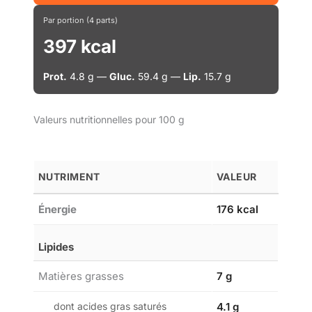
Par portion (4 parts)
397 kcal
Prot.
4.8 g —
Gluc.
59.4 g —
Lip.
15.7 g
Valeurs nutritionnelles pour 100 g
NUTRIMENT
VALEUR
Énergie
176 kcal
Lipides
Matières grasses
7 g
dont acides gras saturés
4.1 g