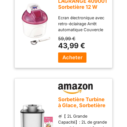
LAGRANGE 409001
Sorbetière 12 W
Ecran LCD Cuve 1,5
Ecran électronique avec
L Framboise
retro-éclairage Arrêt
automatique Couvercle
transparent avec
59,99 €
ouverture Cuve
43,99 €
réfrigérante -
contenance 1,5L
Couvercle de stockage
Cuillère à glace en inox
Couleur: Framboise
Puissance: 12 W
Sorbetière Turbine
à Glace, Sorbetière
Électrique,
🍧【 2L Grande
Machine à Glace en
Capacité】: 2L de grande
Acier Inoxydable,