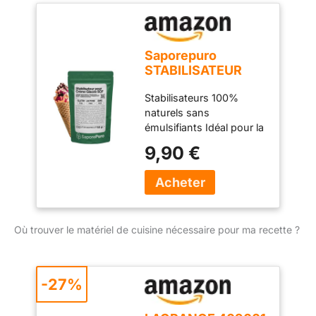
GLUTEN - SANS
Fondettes (37).
DÉRIVÉS DU LAIT
Saporepuro
STABILISATEUR
POUR GLACES ET
Stabilisateurs 100%
SORBETS 50 GR
naturels sans
émulsifiants Idéal pour la
crème glacée et les
9,90 €
sorbets à froid Dosage
recommandé 4 gr / kg
Ingrédients:
maltodextrine, gomme
de tara, farine de guar
Où trouver le matériel de cuisine nécessaire pour ma recette ?
SANS GLUTEN - SANS
DÉRIVÉS DU LAIT
-27%