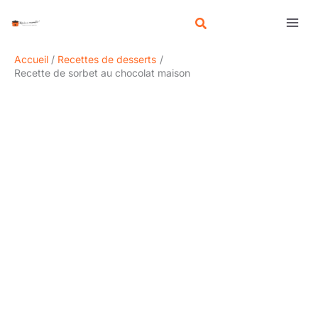
Aller
R
au
e
contenu
c
Accueil
Recettes de desserts
h
Recette de sorbet au chocolat maison
e
r
c
h
e
r