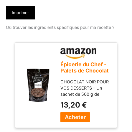
Imprimer
Où trouver les ingrédients spécifiques pour ma recette ?
Épicerie du Chef -
Palets de Chocolat
Noir 500g -
CHOCOLAT NOIR POUR
Chocolat de
VOS DESSERTS - Un
Couverture pour
sachet de 500 g de
Desserts,
palets de chocolat noir à
Pâtisseries,
13,20 €
faire fondre pour vos
Gâteaux, Glaçages
besoins en pâtisserie.
- Ingrédient 58%
Idéal pour vos desserts,
Cacao Minimum -
moulages, fondues,
EDC8632
enrobages ou ganaches.