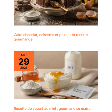
Cake chocolat, noisettes et poires : la recette
gourmande
Mar
29
2026
Recette de yaourt au miel : gourmandise maison