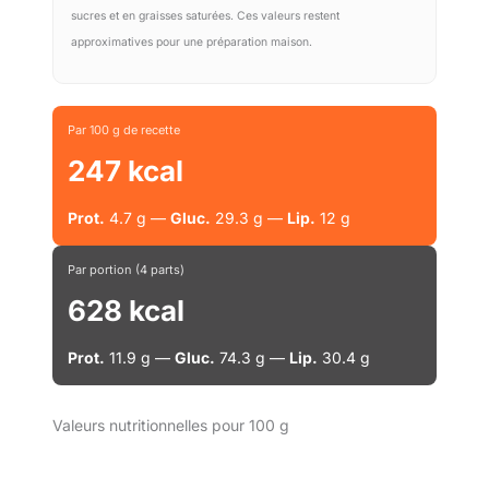
sucres et en graisses saturées. Ces valeurs restent
approximatives pour une préparation maison.
Par 100 g de recette
247 kcal
Prot.
4.7 g —
Gluc.
29.3 g —
Lip.
12 g
Par portion (4 parts)
628 kcal
Prot.
11.9 g —
Gluc.
74.3 g —
Lip.
30.4 g
Valeurs nutritionnelles pour 100 g