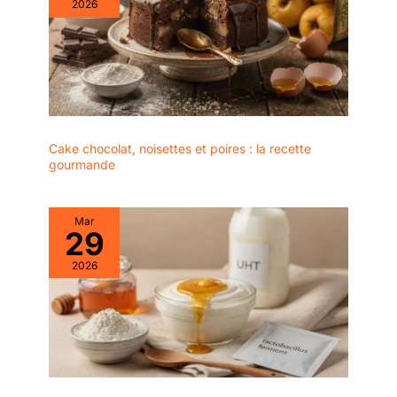
2026
Cake chocolat, noisettes et poires : la recette
gourmande
Mar
29
2026