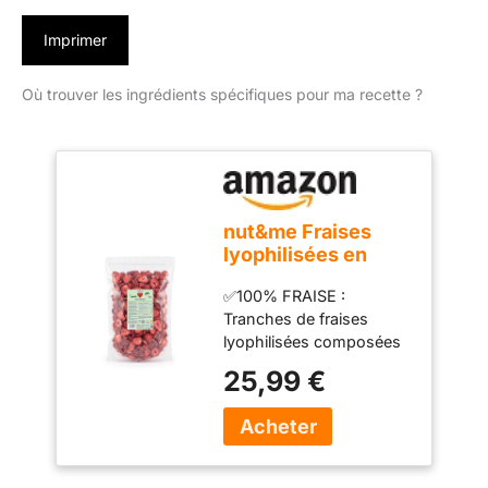
Imprimer
Où trouver les ingrédients spécifiques pour ma recette ?
nut&me Fraises
lyophilisées en
tranches 350 g
✅100% FRAISE :
Tranches de fraises
lyophilisées composées
uniquement de fraise,
25,99 €
sans ingrédients ajoutés.
Goût intense et texture
croquante. ✅ SANS
SUCRES AJOUTÉS :
Douceur naturellement