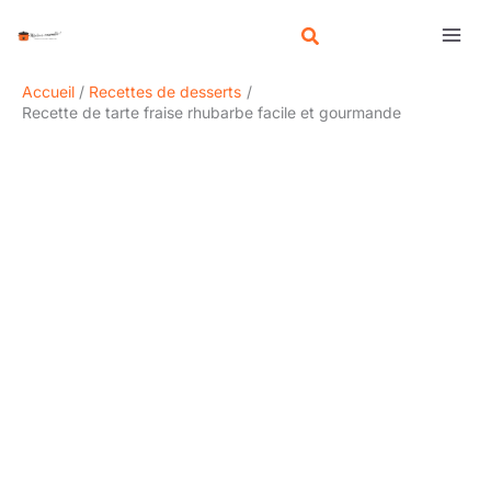
Aller
R
au
e
contenu
c
Accueil
Recettes de desserts
h
Recette de tarte fraise rhubarbe facile et gourmande
e
r
c
h
e
r