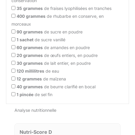
conservation
35
grammes
de fraises lyophilisées en tranches
400
grammes
de rhubarbe en conserve, en
morceaux
90
grammes
de sucre en poudre
1
sachet
de sucre vanillé
60
grammes
de amandes en poudre
20
grammes
de œufs entiers, en poudre
30
grammes
de lait entier, en poudre
120
millilitres
de eau
12
grammes
de maïzena
40
grammes
de beurre clarifié en bocal
1
pincée
de sel fin
Analyse nutritionnelle
Nutri-Score D