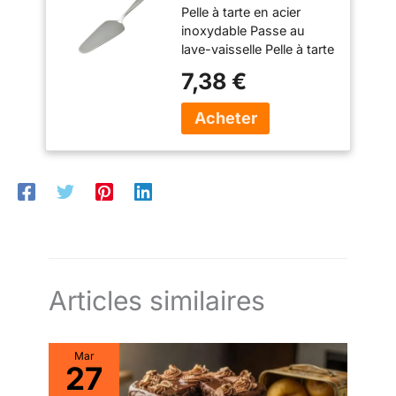
Pelle à tarte en acier
Königstein
inoxydable Passe au
lave-vaisselle Pelle à tarte
simple sans décor - Polie
7,38 €
à la main Matériau : acier
inoxydable chromé 18 %
Articles similaires
Mar
27