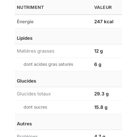
NUTRIMENT
VALEUR
Énergie
247 kcal
Lipides
Matières grasses
12 g
dont acides gras saturés
6 g
Glucides
Glucides totaux
29.3 g
dont sucres
15.8 g
Autres
Protéines
4.7 g