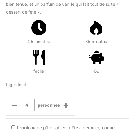
bien tenue, et un parfum de vanille qui fait tout de suite «
dessert de fête ».
25 minutes
35 minutes
facile
€€
Ingrédients
–
+
personnes
1
rouleau
de pâte sablée prête à dérouler, longue