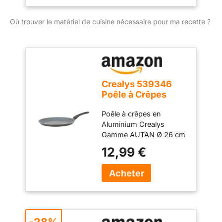
Où trouver le matériel de cuisine nécessaire pour ma recette ?
Crealys 539346
Poêle à Crêpes
Aluminium AUTAN
Poêle à crêpes en
Ø 26cm -
Aluminium Crealys
Revêtement
Gamme AUTAN Ø 26 cm
Antiadhésif Sain en
H 2 cm - Revêtement
Céramique effet
12,99 €
Antiadhésif Sain en
pierre - Crêpière
Céramique effet pierre -
Coloris Gris -
Coloris Gris Clair Cette
Manche
Crêpière est certifiée
thermorésistant
tous types de feux :
silicone - Tous feux
induction, gaz, plaques
dont induction
électriques et
-28%