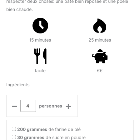
respecter deux choses: une pâte bien reposée et une poêle
bien chaude.
15 minutes
25 minutes
facile
€€
Ingrédients
–
+
personnes
200
grammes
de farine de blé
30
grammes
de sucre en poudre