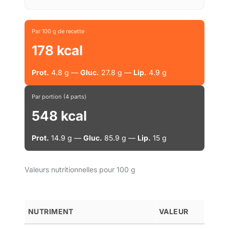
Par 100 g de recette
178 kcal
Prot.
4.8 g —
Gluc.
27.8 g —
Lip.
4.9 g
Par portion (4 parts)
548 kcal
Prot.
14.9 g —
Gluc.
85.9 g —
Lip.
15 g
Valeurs nutritionnelles pour 100 g
NUTRIMENT
VALEUR