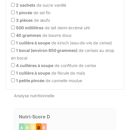
2
sachets
de sucre vanillé
1
pincée
de sel fin
3
pièces
de œufs
500
millilitres
de lait demi-écrémé uht
40
grammes
de beurre doux
1
cuillère à soupe
de kirsch (eau-de-vie de cerise)
1
bocal (environ 650 grammes)
de cerises au sirop
en bocal
4
cuillères à soupe
de confiture de cerise
1
cuillère à soupe
de fécule de maïs
1
petite pincée
de cannelle moulue
Analyse nutritionnelle
Nutri-Score D
A
B
C
D
E