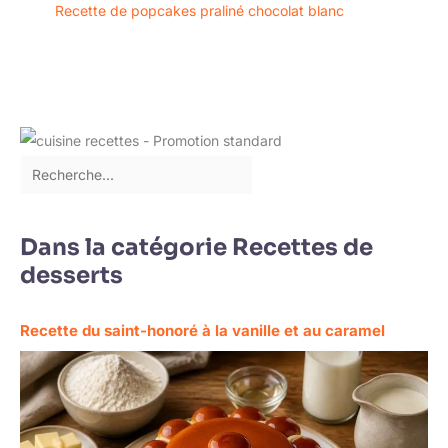
Recette de popcakes praliné chocolat blanc
(105 g). Il est livré avec
une garantie à vie, de
sorte que vous pouvez
acheter en toute
confiance.
Dans la catégorie Recettes de
desserts
Recette du saint-honoré à la vanille et au caramel