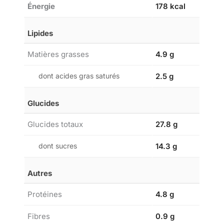
Énergie
178 kcal
Lipides
Matières grasses
4.9 g
dont acides gras saturés
2.5 g
Glucides
Glucides totaux
27.8 g
dont sucres
14.3 g
Autres
Protéines
4.8 g
Fibres
0.9 g