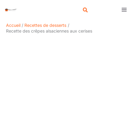
Aller
R
au
e
contenu
c
Accueil
Recettes de desserts
h
Recette des crêpes alsaciennes aux cerises
e
r
c
h
e
r