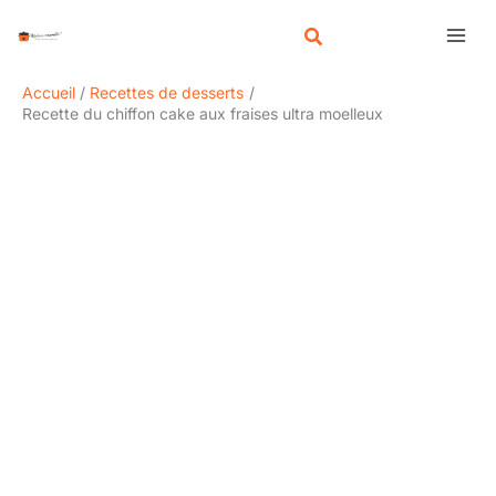
Aller
R
au
e
contenu
c
Accueil
Recettes de desserts
h
Recette du chiffon cake aux fraises ultra moelleux
e
r
c
h
e
r