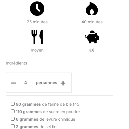
25 minutes
40 minutes
moyen
€€
Ingrédients
–
+
personnes
90
grammes
de farine de blé t45
110
grammes
de sucre en poudre
6
grammes
de levure chimique
2
grammes
de sel fin