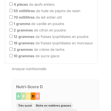
4
pièces
de œufs entiers
55
millilitres
de huile de pépins de raisin
70
millilitres
de lait entier uht
1
gramme
de vanille en poudre
2
grammes
de citron en poudre
12
grammes
de fraises lyophilisées en poudre
18
grammes
de fraises lyophilisées en morceaux
2
grammes
de crème de tartre
10
grammes
de sucre glace
Analyse nutritionnelle
Nutri-Score D
A
B
C
D
E
Très sucré
Riche en matières grasses