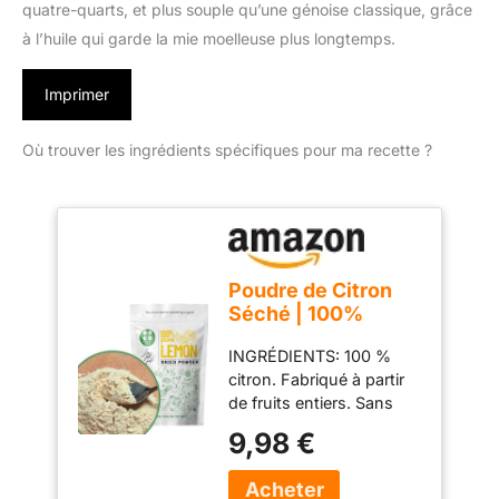
quatre-quarts, et plus souple qu’une génoise classique, grâce
à l’huile qui garde la mie moelleuse plus longtemps.
Imprimer
Où trouver les ingrédients spécifiques pour ma recette ?
Poudre de Citron
Séché | 100%
Naturel Fruit Sec
INGRÉDIENTS: 100 %
The Citron |
citron. Fabriqué à partir
Ingrédients de
de fruits entiers. Sans
Cuisine | Epicerie
additifs, conservateurs,
Alimentaire Arome
9,98 €
colorants ou arômes.
Alimentaire Arome
FABRIQUÉ EN ESPAGNE
Citron | Pure Lemon
à partir de citrons