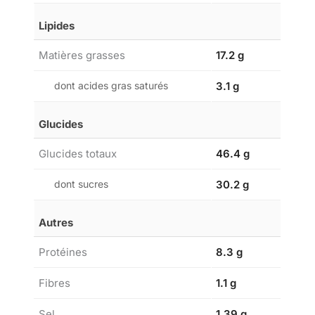
Lipides
Matières grasses
17.2 g
dont acides gras saturés
3.1 g
Glucides
Glucides totaux
46.4 g
dont sucres
30.2 g
Autres
Protéines
8.3 g
Fibres
1.1 g
Sel
1.39 g