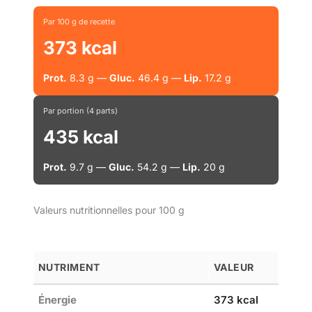
Par 100 g de recette
373 kcal
Prot.
8.3 g —
Gluc.
46.4 g —
Lip.
17.2 g
Par portion (4 parts)
435 kcal
Prot.
9.7 g —
Gluc.
54.2 g —
Lip.
20 g
Valeurs nutritionnelles pour 100 g
NUTRIMENT
VALEUR
Énergie
373 kcal