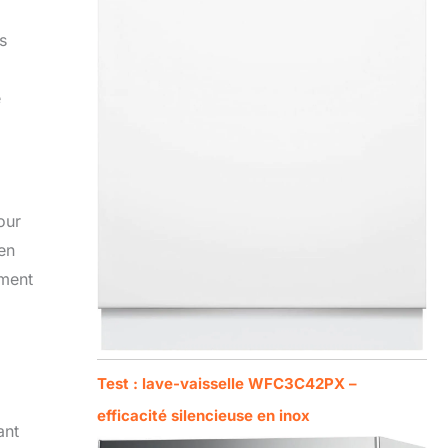
s
e
our
 en
ement
Test : lave-vaisselle WFC3C42PX –
efficacité silencieuse en inox
ant