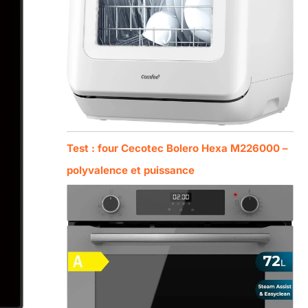
Test : four Cecotec Bolero Hexa M226000 –
polyvalence et puissance