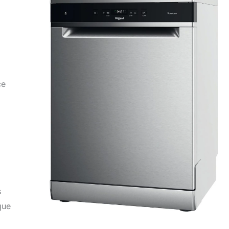
ce
s
que