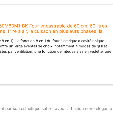
0M80M1-BK Four encastrable de 60 cm, 60 litres,
ns, frire à air, la cuisson en plusieurs phases, la
, facile à nettoyer, netoyage à la vapeur, Noir
e 8 en 1】La fonction 8 en 1 du four électrique à cavité unique
ffre un large éventail de choix, notamment 4 modes de grill et
tés par ventilation, une fonction de friteuse à air en vedette, une
yage à la vapeur, une fonction d'économie d'énergie et une
ge, pour offrir une excellente expérience culinaire avec une
lente. 【Moins gras et plus croustillant】Avec la fonction de frire
on multi-thermique de l'air dans réduit les calories en n'utilisant pas
aire, tout en offrant des aliments fris croustillants et dorés,
 de poulet, du poisson frit et des frites. Le panier de friteuse à
der à obtenir de meilleurs résultats de friteuse à air. 【Cuisson
】Cuisez plus de choses en une fois et obtenez toujours un
 Le tube de chauffage en forme de "W" en haut et en bas,
cessoires supplémentaires, comme le plateau et la grille de
ar son esthétique sobre, avec sa finition noire élégante
e vos plats soit cuits uniformément. Cela vous assure que chaque