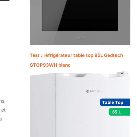
Test : réfrigérateur table top 85L Gedtech
GTOP93WH blanc
ns,
 et
s