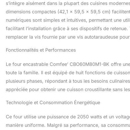
portion sera auss
s’intègre aisément dans la plupart des cuisines moderne
four Comfee' tran
dimensions compactes (42,1 x 59,5 x 59,5 cm) faciliten
une corvée. La vap
numériques sont simples et intuitives, permettant une uti
surfaces pour obt
d'effacement. Ce 
facilitant l’installation grâce à ses dispositifs de retenu
économiser du te
remplacer la vis fournie par une vis autotaraudeuse pour u
capacité de 60 li
préparer les alim
Fonctionnalités et Performances
x 595 mm (H) x 42
600 mm (H) x 450
avant d'effectuer 
Le four encastrable Comfee’ CBO60M80M1-BK offre une ca
toute la famille. Il est équipé de huit fonctions de cuisson
plusieurs phases, répondant à tous les besoins culinaires 
appréciée pour obtenir une cuisson croustillante sans les 
Technologie et Consommation Énergétique
Ce four utilise une puissance de 2050 watts et un voltag
manière uniforme. Malgré sa performance, sa consommati