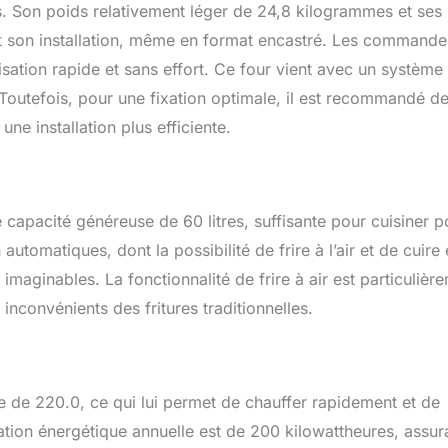
i parfaite que la précédente. 【Nettoyage facile à la vapeur】Le
s. Son poids relativement léger de 24,8 kilogrammes et ses
sforme le nettoyage après la cuisson en une tâche qui n'est plus
t son installation, même en format encastré. Les commande
eur peut délier la graisse et les résidus têtus qui restent sur ses
lisation rapide et sans effort. Ce four vient avec un système
enir un nettoyage naturel, sans effort. Dites adieu aux séances
fantastique four encastré est votre solution ultime pour
e. Toutefois, pour une fixation optimale, il est recommandé d
mps et de l'effort ! 【Grande capacité de 60 L】Avec une
ne installation plus efficiente.
tres, vous pouvez profiter d'un grande espace de four afin de
ents pour toute votre famille. Dimensions du produit : 595 mm (L)
1 mm (P). Taille minimale de découpe requise : 595 mm (L) x
 mm (P). Veuillez mesurer attentivement votre meuble de cuisine
l'achat.
pacité généreuse de 60 litres, suffisante pour cuisiner p
 automatiques, dont la possibilité de frire à l’air et de cuire
imaginables. La fonctionnalité de frire à air est particulièr
inconvénients des fritures traditionnelles.
e de 220.0, ce qui lui permet de chauffer rapidement et de
on énergétique annuelle est de 200 kilowattheures, assur