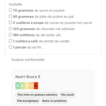
bouteille
70
grammes
de sucre en poudre
60
grammes
de pâte de praliné en pot
2
cuillères à soupe
de cacao en poudre non sucré
120
grammes
de chocolat noir pâtissier
180
millilitres
de lait entier uht
1
cuillère à café
de extrait de vanille
1
pincée
de sel fin
Analyse nutritionnelle
Nutri-Score E
A
B
C
D
E
Très riche en graisses saturées
Très sucré
Plat énergétique
Riche en protéines