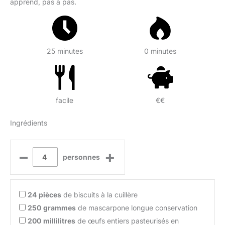
apprend, pas à pas.
25 minutes
0 minutes
facile
€€
Ingrédients
–
+
personnes
24
pièces
de biscuits à la cuillère
250
grammes
de mascarpone longue conservation
200
millilitres
de œufs entiers pasteurisés en