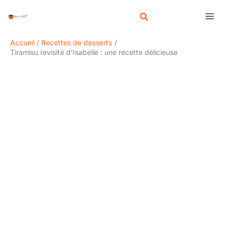
Aller
R
au
e
contenu
c
Accueil
Recettes de desserts
h
Tiramisu revisité d’Isabelle : une recette délicieuse
e
r
c
h
e
r