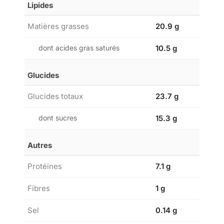
Lipides
Matières grasses
20.9 g
dont acides gras saturés
10.5 g
Glucides
Glucides totaux
23.7 g
dont sucres
15.3 g
Autres
Protéines
7.1 g
Fibres
1 g
Sel
0.14 g