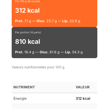
Par 100 g de recette
312 kcal
Prot.
7.1 g —
Gluc.
23.7 g —
Lip.
20.9 g
Par portion (4 parts)
810 kcal
Prot.
18.4 g —
Gluc.
61.6 g —
Lip.
54.3 g
Valeurs nutritionnelles pour 100 g
NUTRIMENT
VALEUR
Énergie
312 kcal