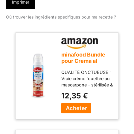
Imprimer
Où trouver les ingrédients spécifiques pour ma recette ?
minafood Bundle
pour Crema al
Mascarpone 250g
QUALITÉ ONCTUEUSE :
+ Bloc-notes
Vraie crème fouettée au
mascarpone – stérilisée &
traitée UHT, avec arôme
12,35 €
naturel de vanille
Bourbon pour une
expérience gustative
crémeuse et aromatique.
PRÊTE À PULVÉRISER &
PRATIQUE : La bombe de