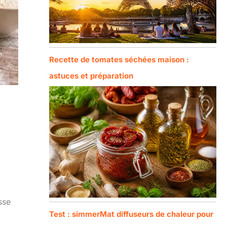
Recette de tomates séchées maison :
astuces et préparation
sse
Test : simmerMat diffuseurs de chaleur pour