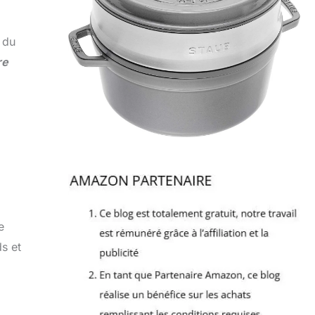
 du
re
e
ds et