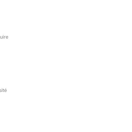
uire
ité