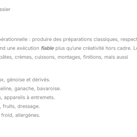
ssier
ationnelle : produire des préparations classiques, respec
tend une exécution
fiable
plus qu’une créativité hors cadre. L
e pâtes, crèmes, cuissons, montages, finitions, mais aussi
ux, génoise et dérivés.
seline, ganache, bavaroise.
s, appareils à entremets.
 fruits, dressage.
froid, allergènes.