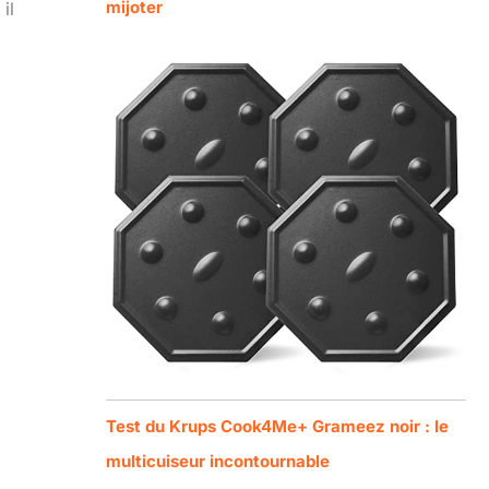
mijoter
il
Test du Krups Cook4Me+ Grameez noir : le
multicuiseur incontournable