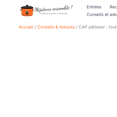
Aller
Entrées
Rec
au
Conseils et ast
contenu
Accueil
Conseils & Astuces
CAP pâtissier : tou