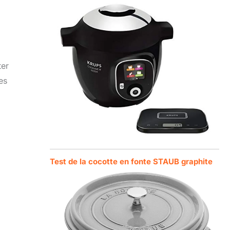
ter
es
Test de la cocotte en fonte STAUB graphite