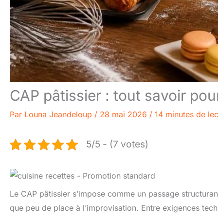
CAP pâtissier : tout savoir pou
Par
Louna Jeandeloup
/
28 mai 2026
/
14 minutes de lec
5/5 - (7 votes)
Le CAP pâtissier s’impose comme un passage structurant
que peu de place à l’improvisation. Entre exigences techn