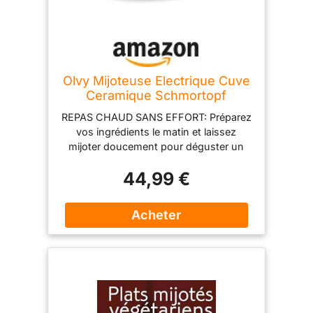
mijoteuse CECOTEC Chupchup Matic.
C´est...
Olvy Mijoteuse Electrique Cuve
Ceramique Schmortopf
REPAS CHAUD SANS EFFORT: Préparez
vos ingrédients le matin et laissez
mijoter doucement pour déguster un
plat savoureux et chaud dès votre
44,99 €
retour à la maison GRANDE CAPACITÉ
FAMILIALE 6L: Cuve généreuse idéale
pour cuisiner des ragoûts et soupes
pour toute la famille ou anticiper vos
repas de la semaine en meal prep 3
NIVEAUX DE CHAUFFE SOUPLES:
Réglez facilement la cuisson lente selon
vos recettes grâce aux positions Doux,
Élevé et Maintien au chaud très
pratiques CUISSON DOUCE