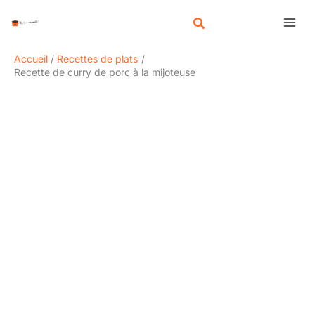
Aller
R
au
e
contenu
c
Accueil
Recettes de plats
h
Recette de curry de porc à la mijoteuse
e
r
c
h
e
r