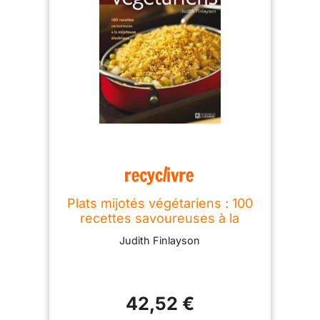
PRESERVATRICE: La mijoteuse préserve
les nutriments, vitamines et arômes tout
en rendant les viandes tendres et
juteuses sans les dessécher CUVE
CÉRAMIQUE SANS PFAS: Récipient
amovible en céramique robuste certifié
sans produits chimiques avec couvercle
en verre lavable au lave-vaisselle
Plats mijotés végétariens : 100
recettes savoureuses à la
mijoteuse électrique Judith
Judith Finlayson
Finlayson HOMME (DE L')
42,52 €