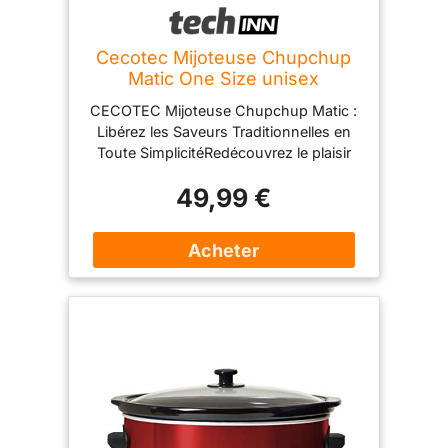
Cecotec Mijoteuse Chupchup
Matic One Size unisex
CECOTEC Mijoteuse Chupchup Matic :
Libérez les Saveurs Traditionnelles en
Toute SimplicitéRedécouvrez le plaisir
profond des repas faits maison avec la
49,99 €
mijoteuse CECOTEC Chupchup Matic.
Cette marmite électrique exceptionnelle
est conçue pour les foyers modernes
qui recherchent les saveurs riches et
complexes de la cuisine lente
traditionnelle sans passer des heures
en cuisine. En employant la méthode
classique chup chup de cuisson douce
à basse température, cet appareil
attendrit les morceaux de viande les
plus coriaces, approfondit le goût de
chaque ingrédient et crée des plats à la
fois incroyablement délicieux et