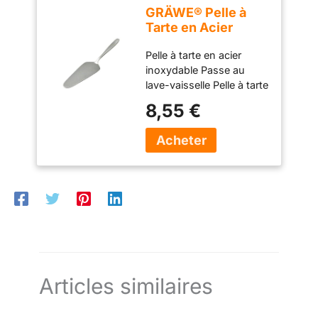
GRÄWE® Pelle à
Tarte en Acier
Inoxydable série
Pelle à tarte en acier
Königstein
inoxydable Passe au
lave-vaisselle Pelle à tarte
simple sans décor - Polie
8,55 €
à la main Matériau : acier
inoxydable chromé 18 %
Articles similaires