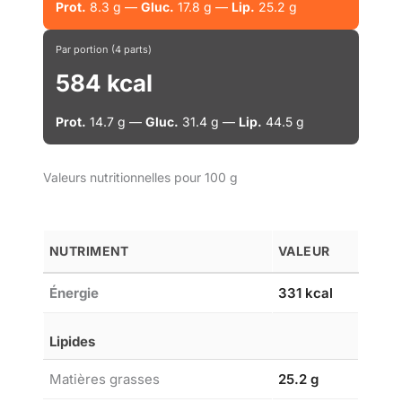
Prot.
8.3 g —
Gluc.
17.8 g —
Lip.
25.2 g
Par portion (4 parts)
584 kcal
Prot.
14.7 g —
Gluc.
31.4 g —
Lip.
44.5 g
Valeurs nutritionnelles pour 100 g
NUTRIMENT
VALEUR
Énergie
331 kcal
Lipides
Matières grasses
25.2 g