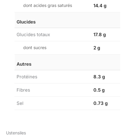
dont acides gras saturés
14.4 g
Glucides
Glucides totaux
17.8 g
dont sucres
2 g
Autres
Protéines
8.3 g
Fibres
0.5 g
Sel
0.73 g
Ustensiles