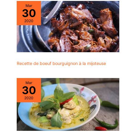
Mar
30
2020
Recette de boeuf bourguignon à la mijoteuse
Mar
30
2020