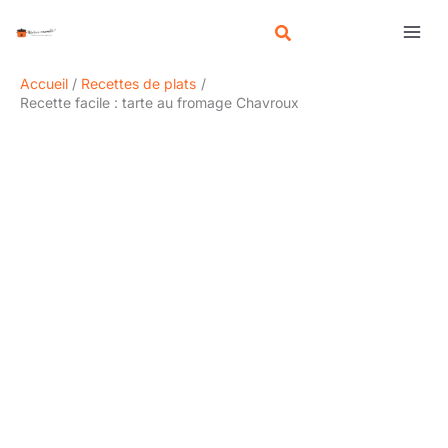
Aller
R
au
e
contenu
c
Accueil
Recettes de plats
h
Recette facile : tarte au fromage Chavroux
e
r
c
h
e
r