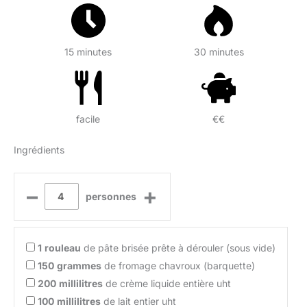
15 minutes
30 minutes
facile
€€
Ingrédients
–
+
personnes
1
rouleau
de pâte brisée prête à dérouler (sous vide)
150
grammes
de fromage chavroux (barquette)
200
millilitres
de crème liquide entière uht
100
millilitres
de lait entier uht