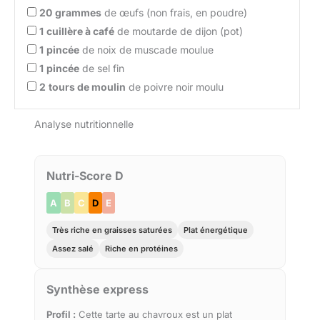
20
grammes
de œufs (non frais, en poudre)
1
cuillère à café
de moutarde de dijon (pot)
1
pincée
de noix de muscade moulue
1
pincée
de sel fin
2
tours de moulin
de poivre noir moulu
Analyse nutritionnelle
Nutri-Score D
A
B
C
D
E
Très riche en graisses saturées
Plat énergétique
Assez salé
Riche en protéines
Synthèse express
Profil :
Cette tarte au chavroux est un plat