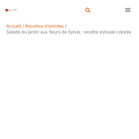
Aller
R
au
e
contenu
c
Accueil
Recettes d'entrées
h
Salade du jardin aux fleurs de Sylvie : recette estivale colorée
e
r
c
h
e
r