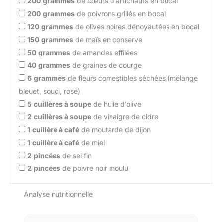
200
grammes
de cœurs d’artichauts en bocal
200
grammes
de poivrons grillés en bocal
120
grammes
de olives noires dénoyautées en bocal
150
grammes
de maïs en conserve
50
grammes
de amandes effilées
40
grammes
de graines de courge
6
grammes
de fleurs comestibles séchées (mélange
bleuet, souci, rose)
5
cuillères à soupe
de huile d’olive
2
cuillères à soupe
de vinaigre de cidre
1
cuillère à café
de moutarde de dijon
1
cuillère à café
de miel
2
pincées
de sel fin
2
pincées
de poivre noir moulu
Analyse nutritionnelle