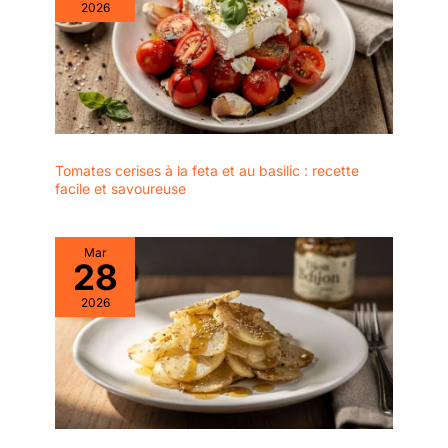
2026
les salades, les soupes
Couvert A Salade Peut
et autres plats. Idéal pour
Être Utilisé Pour
les buffets, les fêtes et
Mélanger Et Servir De La
les repas de famille.
Salade Ou D'autres
Nettoyage facile : grâce à
Aliments. Vous Pouvez
leur surface lisse, les
Utiliser Une Cuillère À
ustensiles sont
Salade Pour Mélanger,
particulièrement faciles
Puis Utiliser Une
Tomates cerises à la feta et au basilic : recette
d'entretien et peuvent
facile et savoureuse
Fourchette À Salade Pour
être nettoyés à la main et
Déguster Votre Repas.
au lave-vaisselle sans
Large Application : Leur
perdre leur éclat. Cadeau
Design Élégant Rend Ces
Mar
parfait : le design élégant
28
Couvert À Salade
et de haute qualité fait de
Adaptés Aux Fêtes,
2026
cet ensemble de
Buffets, Restaurants,
couverts à salade un
Cuisines, Cuisines
cadeau idéal pour la
Occidentales, Banquets,
famille et les amis, parfait
Restauration, Mariages,
pour différentes
Réunions De Famille,
occasions telles que les
Usage Quotidien Et
fêtes d'anniversaire ou
Excellents Cadeaux Pour