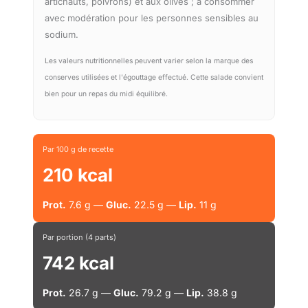
artichauts, poivrons) et aux olives ; à consommer
avec modération pour les personnes sensibles au
sodium.
Les valeurs nutritionnelles peuvent varier selon la marque des
conserves utilisées et l'égouttage effectué. Cette salade convient
bien pour un repas du midi équilibré.
Par 100 g de recette
210 kcal
Prot.
7.6 g —
Gluc.
22.5 g —
Lip.
11 g
Par portion (4 parts)
742 kcal
Prot.
26.7 g —
Gluc.
79.2 g —
Lip.
38.8 g