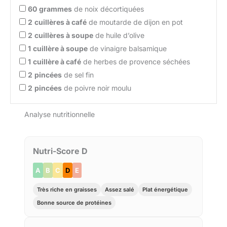
60
grammes
de noix décortiquées
2
cuillères à café
de moutarde de dijon en pot
2
cuillères à soupe
de huile d’olive
1
cuillère à soupe
de vinaigre balsamique
1
cuillère à café
de herbes de provence séchées
2
pincées
de sel fin
2
pincées
de poivre noir moulu
Analyse nutritionnelle
Nutri-Score D
A
B
C
D
E
Très riche en graisses
Assez salé
Plat énergétique
Bonne source de protéines