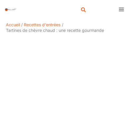
Aller
R
au
e
contenu
c
Accueil
Recettes d'entrées
h
Tartines de chèvre chaud : une recette gourmande
e
r
c
h
e
r