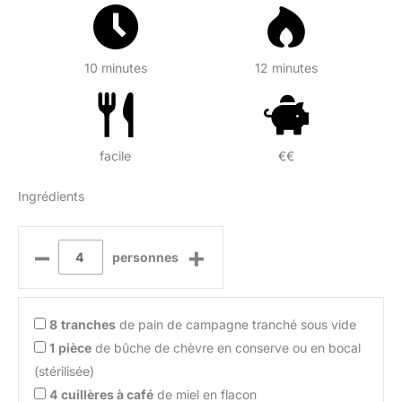
10 minutes
12 minutes
facile
€€
Ingrédients
–
+
personnes
8
tranches
de pain de campagne tranché sous vide
1
pièce
de bûche de chèvre en conserve ou en bocal
(stérilisée)
4
cuillères à café
de miel en flacon