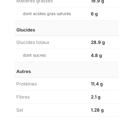
Matières grasses
19.9 g
dont acides gras saturés
6 g
Glucides
Glucides totaux
28.9 g
dont sucres
4.8 g
Autres
Protéines
11.4 g
Fibres
2.1 g
Sel
1.28 g