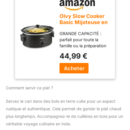
jusqu'à 80 % sur votre
facture d'énergie par
Olvy Slow Cooker
rapport aux fours
Basic Mijoteuse en
électriques traditionnels :
céramique 3
vous pouvez donc
GRANDE CAPACITÉ :
niveaux - Poignées
consacrer cet argent
parfait pour toute la
pliables - 6 l
supplémentaire aux
famille ou la préparation
choses qui comptent
des repas – la casserole
44,99 €
vraiment ! GAIN DE
en céramique de 6 litres
TEMPS : réduisez le
peut facilement contenir
temps de cuisson
plusieurs portions et
jusqu'à 70 % par rapport
vous fait gagner du
aux méthodes
temps lors de la
traditionnelles lors de la
Comment servir ce plat ?
préparation des repas
cuisson sous pression :
Trois niveaux de
plus de temps pour les
température : avec faible,
Servez le cari dans des bols en terre cuite pour un aspect
choses que vous aimez
haute et chaude, vous
rustique et authentique. Cela permet de garder le plat chaud
et moins de temps passé
avez toujours le réglage
dans la cuisine !
plus longtemps. Accompagnez-le de cuillères en bois pour un
idéal pour chaque plat,
RÉGLEZ-LE ET OUBLIEZ-
véritable voyage culinaire en Inde.
que ce soit pour un plat
LE : l'Instant Pot Duo se