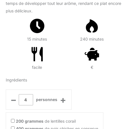
temps de développer tout leur arôme, rendant ce plat encore
plus délicieux.
15 minutes
240 minutes
facile
€
Ingrédients
–
+
personnes
200
grammes
de lentilles corail
400
grammes
de pois chiches en conserve