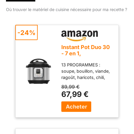
Où trouver le matériel de cuisine nécessaire pour ma recette ?
-24%
Instant Pot Duo 30
- 7 en 1,
Autocuiseur
13 PROGRAMMES :
Intelligent -
soupe, bouillon, viande,
Fonctions ,
ragoût, haricots, chili,
Autocuiseur,
cuisson lente, sauté, riz,
Mijoteuse, Cuiseur
89,99 €
porridge, vapeur, yaourt,
à Riz, Poêle à
67,99 €
maintien au chaud,
Rissoler,
multi-céréales, volaille et
Yaourtière, Cuiseur
cuisson à l'autocuiseur :
Vapeur et Chauffe-
faites preuve de
Plat - 3 L, Acier
créativité avec un seul
inoxydable
appareil ! ÉCONOMIE
D'ÉNERGIE : économisez