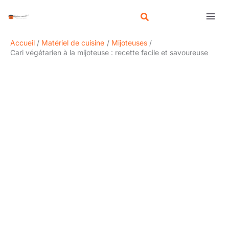
Aller
R
au
e
contenu
c
Accueil
Matériel de cuisine
Mijoteuses
h
Cari végétarien à la mijoteuse : recette facile et savoureuse
e
r
c
h
e
r