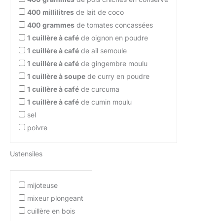
400
millilitres
de lait de coco
400
grammes
de tomates concassées
1
cuillère à café
de oignon en poudre
1
cuillère à café
de ail semoule
1
cuillère à café
de gingembre moulu
1
cuillère à soupe
de curry en poudre
1
cuillère à café
de curcuma
1
cuillère à café
de cumin moulu
sel
poivre
Ustensiles
mijoteuse
mixeur plongeant
cuillère en bois