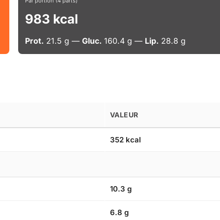
Par portion (4 parts)
983 kcal
Prot.
21.5 g —
Gluc.
160.4 g —
Lip.
28.8 g
VALEUR
352 kcal
10.3 g
6.8 g