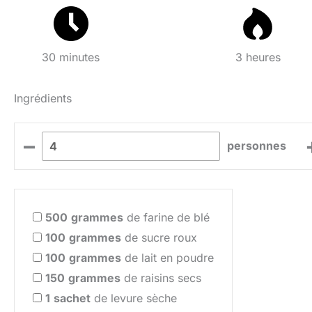
30 minutes
3 heures
Ingrédients
–
personnes
500
grammes
de farine de blé
100
grammes
de sucre roux
100
grammes
de lait en poudre
150
grammes
de raisins secs
1
sachet
de levure sèche