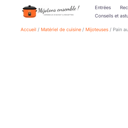
Aller
Entrées
Rec
au
Conseils et ast
contenu
Accueil
Matériel de cuisine
Mijoteuses
Pain au