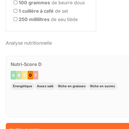
100
grammes
de beurre doux
1
cuillère à café
de sel
250
millilitres
de eau tiède
Analyse nutritionnelle
Nutri-Score D
A
B
C
D
E
Énergétique
Assez salé
Riche en graisses
Riche en sucres