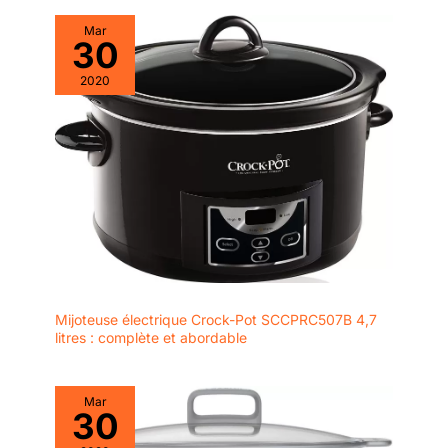
et notre cuve ovale
amovible en grès qui
Mar
passent au lave-vaisselle
30
La base chauffante
2020
extérieure en acier
inoxydable peut être
nettoyée avec un chiffon
humide Finition en acier
inoxydable pour un
design sobre et élégant,
antirouille et facile à
nettoyer Certification
Intertek pour votre
sécurité, 120 W
Mijoteuse électrique Crock-Pot SCCPRC507B 4,7
litres : complète et abordable
Mar
30