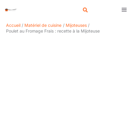
Aller
R
au
e
contenu
c
Accueil
Matériel de cuisine
Mijoteuses
h
Poulet au Fromage Frais : recette à la Mijoteuse
e
r
c
h
e
r