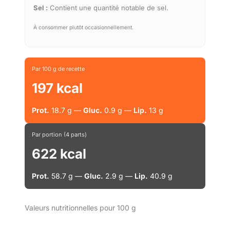
Sel :
Contient une quantité notable de sel.
À consommer plutôt occasionnellement.
Par 100 g de recette
197 kcal
Prot.
18.7 g —
Gluc.
0.9 g —
Lip.
13 g
Par portion (4 parts)
622 kcal
Prot.
58.7 g —
Gluc.
2.9 g —
Lip.
40.9 g
Valeurs nutritionnelles pour 100 g