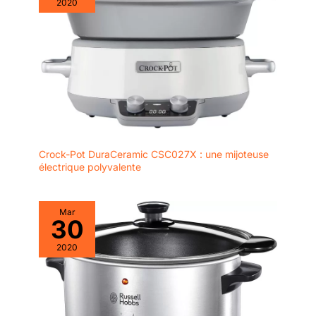
2020
Crock-Pot DuraCeramic CSC027X : une mijoteuse
électrique polyvalente
Mar
30
2020