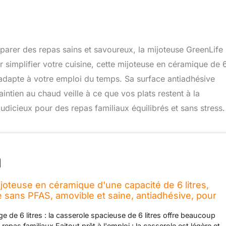
arer des repas sains et savoureux, la mijoteuse GreenLife
r simplifier votre cuisine, cette mijoteuse en céramique de 
’adapte à votre emploi du temps. Sa surface antiadhésive
intien au chaud veille à ce que vos plats restent à la
udicieux pour des repas familiaux équilibrés et sans stress.
ijoteuse en céramique d'une capacité de 6 litres,
sans PFAS, amovible et saine, antiadhésive, pour
liaux, scellée sur la cuisinière, garde au chaud
ge de 6 litres : la casserole spacieuse de 6 litres offre beaucoup
repas familiaux Faitout prêt à l'emploi : la casserole est légère et