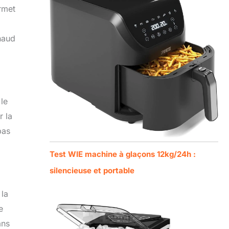
ermet
haud
le
r la
pas
Test WIE machine à glaçons 12kg/24h :
silencieuse et portable
 la
e
ans