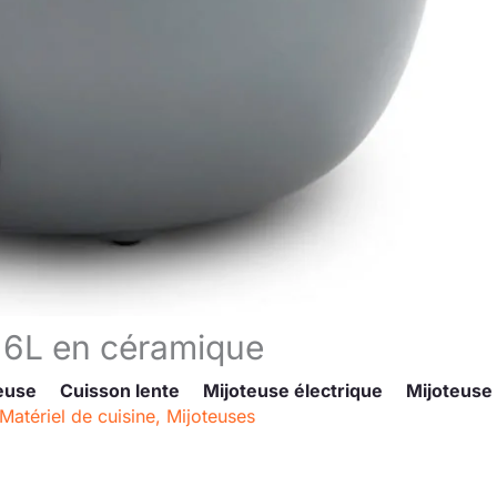
e 6L en céramique
euse
Cuisson lente
Mijoteuse électrique
Mijoteuse
Matériel de cuisine
,
Mijoteuses