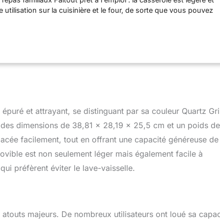
utilisation sur la cuisinière et le four, de sorte que vous pouvez
er, terminer lentement et obtenir plus de saveur Revêtement
ramique sain : notre revêtement antiadhésif en céramique sain et
est extrait du sable et offre une libération sans effort avec un
Sans toxines : notre revêtement est fabriqué à partir de PFAS, de
t de cadmium, ce qui vous permet de rendre chaque repas plus
commande convivial : minuterie de retard, 3 modes
é), garder au chaud, marche/arrêt Prêt à l'emploi : cuisiner à
tes. Jusqu'à 20 heures, programmable jusqu'à 10 heures, garde
 4 heures Trouvez la bonne température : que vous ayez besoin
puré et attrayant, se distinguant par sa couleur Quartz Gri
t lentement ou que vous souhaitiez accélérer les choses, les 3
élevé) rendent vos repas faciles Parfait pour la planification à
 des dimensions de 38,81 x 28,19 x 25,5 cm et un poids de
 de grandes quantités pour la préparation des repas ou terminez le
lacée facilement, tout en offrant une capacité généreuse de
 Couvercle en verre transparent : un couvercle en verre
amovible est non seulement léger mais également facile à
permet de garder un œil sur vos aliments Facile à nettoyer : le
sserole sont faciles à nettoyer et passent au lave-vaisselle
ui préfèrent éviter le lave-vaisselle.
 atouts majeurs. De nombreux utilisateurs ont loué sa capac