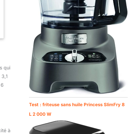
s qui
 3,1
 6
Test : friteuse sans huile Princess SlimFry 8
L 2 000 W
ité à