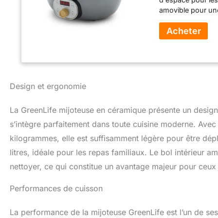
amovible pour une 
commencer à scell
antiadhésif en cé
facile à nettoyer 
nettoyage rapide 
PFOA, de plomb e
sain Panneau de 
(faible/moyen/élev
Design et ergonomie
partir de 30 minu
au chaud jusqu'à
La GreenLife mijoteuse en céramique présente un design é
d'aller très bas e
modes (bas/moyen/
s’intègre parfaitement dans toute cuisine moderne. Avec
l'avance : faites
kilogrammes, elle est suffisamment légère pour être dép
dîner tôt le matin
litres, idéale pour les repas familiaux. Le bol intérieur 
transparent vous 
couvercle et la ca
nettoyer, ce qui constitue un avantage majeur pour ceux q
Performances de cuisson
La performance de la mijoteuse GreenLife est l’un de ses