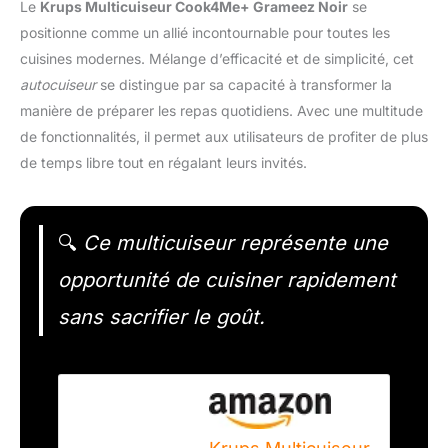
Le
Krups Multicuiseur Cook4Me+ Grameez Noir
se
positionne comme un allié incontournable pour toutes les
cuisines modernes. Mélange d’efficacité et de simplicité, cet
autocuiseur
se distingue par sa capacité à transformer la
manière de préparer les repas quotidiens. Avec une multitude
de fonctionnalités, il permet aux utilisateurs de profiter de plus
de temps libre tout en régalant leurs invités.
🔍
Ce multicuiseur représente une
opportunité de cuisiner rapidement
sans sacrifier le goût.