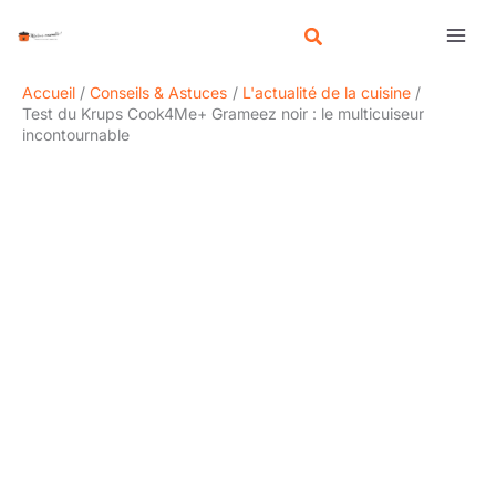
Aller
R
au
e
contenu
c
Accueil
Conseils & Astuces
L'actualité de la cuisine
h
Test du Krups Cook4Me+ Grameez noir : le multicuiseur
incontournable
e
r
c
h
e
r