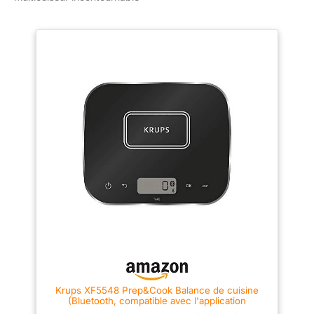
douceur, réchauffer
Application Cook4Me
: mettez à jour votre
produit avec des
recettes actuelles et
surveillez le
processus de
cuisson via votre
smartphone ou
tablette ; instructions
étape par étape
Démarrage différé
possible (jusqu'à 15
heures) - Fonction
maintien au chaud
automatique -
Capacité : 6 litres -
Volume utile : 4 litres
- Panier de cuisson
antiadhésif amovible
Krups XF5548 Prep&Cook Balance de cuisine
et lavable au lave-
(Bluetooth, compatible avec l'application
Prep&Cook et Cook4Me, conversion automatique
vaisselle Contenu de