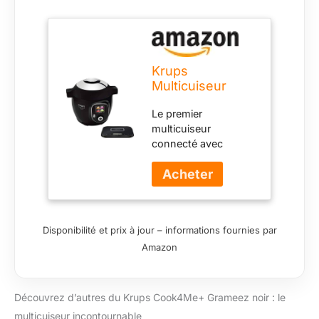
d'utilisation (français
non garanti)
Krups
Multicuiseur
Cook4Me+
Le premier
Grameez Noir
multicuiseur
connecté avec
balance de cuisine
intelligente externe ;
150 recettes
préprogrammées et
48 ingrédients
Disponibilité et prix à jour – informations fournies par
préinstallés
Amazon
Multicuiseur 6
niveaux de cuisson :
autocuiseur, cuisson
à la vapeur, rôtir,
Découvrez d’autres du Krups Cook4Me+ Grameez noir : le
mijoter, cuire en
multicuiseur incontournable