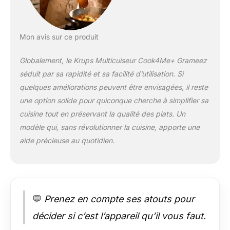
Démarrage différé
possible (jusqu'à 15
heures) - Fonction
Mon avis sur ce produit
maintien au chaud
automatique -
Globalement, le Krups Multicuiseur Cook4Me+ Grameez
Capacité : 6 litres -
séduit par sa rapidité et sa facilité d’utilisation. Si
Volume utile : 4 litres
- Panier de cuisson
quelques améliorations peuvent être envisagées, il reste
antiadhésif amovible
une option solide pour quiconque cherche à simplifier sa
et lavable au lave-
cuisine tout en préservant la qualité des plats. Un
vaisselle Contenu de
modèle qui, sans révolutionner la cuisine, apporte une
la livraison :
multicuiseur Krups
aide précieuse au quotidien.
CZ8568 Cook4Me+
Grameez avec
balance de cuisine
connectée, insert de
cuisson à la vapeur,
💬
Prenez en compte ses atouts pour
livre de recettes,
décider si c’est l’appareil qu’il vous faut.
câble d'alimentation
amovible, manuel