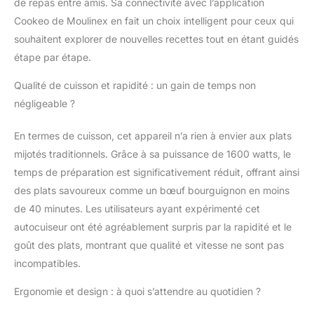
de repas entre amis. Sa connectivité avec l’application
instructions étape par
Cookeo de Moulinex en fait un choix intelligent pour ceux qui
étape Démarrage
différé possible
souhaitent explorer de nouvelles recettes tout en étant guidés
(jusqu'à 15 heures) -
étape par étape.
Fonction maintien au
chaud automatique -
Qualité de cuisson et rapidité : un gain de temps non
Capacité : 6 litres -
négligeable ?
Volume utile : 4 litres -
Panier de cuisson
En termes de cuisson, cet appareil n’a rien à envier aux plats
antiadhésif amovible et
mijotés traditionnels. Grâce à sa puissance de 1600 watts, le
lavable au lave-
vaisselle Contenu de la
temps de préparation est significativement réduit, offrant ainsi
livraison : multicuiseur
des plats savoureux comme un bœuf bourguignon en moins
Krups CZ8568
de 40 minutes. Les utilisateurs ayant expérimenté cet
Cook4Me+ Grameez
autocuiseur ont été agréablement surpris par la rapidité et le
avec balance de
cuisine connectée,
goût des plats, montrant que qualité et vitesse ne sont pas
insert de cuisson à la
incompatibles.
vapeur, livre de
recettes, câble
Ergonomie et design : à quoi s’attendre au quotidien ?
d'alimentation