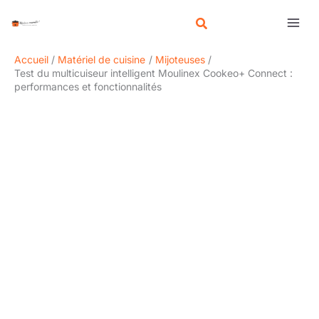
Aller
R
au
e
contenu
c
Accueil
Matériel de cuisine
Mijoteuses
h
Test du multicuiseur intelligent Moulinex Cookeo+ Connect :
performances et fonctionnalités
e
r
c
h
e
r