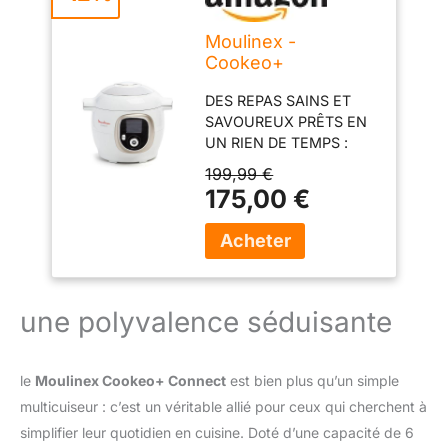
Moulinex -
Cookeo+
Multicuiseur
DES REPAS SAINS ET
intelligent - 6 L -
SAVOUREUX PRÊTS EN
150 recettes - Blanc
UN RIEN DE TEMPS :
plus de 200 recettes
199,99 €
maison à réaliser en
175,00 €
moins de 10 minutes
avec le multicuiseur
haute pression Cookeo
et l'application
MyMoulinex UN
MAXIMUM
une polyvalence séduisante
D’INSPIRATION : 150
recettes intégrées, et
bien plus encore à
le
Moulinex Cookeo+ Connect
est bien plus qu’un simple
retrouver sur l’application
multicuiseur : c’est un véritable allié pour ceux qui cherchent à
gratuite MyMoulinex
simplifier leur quotidien en cuisine. Doté d’une capacité de 6
LAISSEZ-VOUS GUIDER :