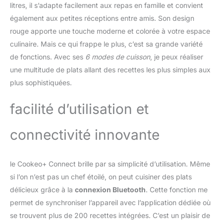
suivez les recettes pas à
litres, il s’adapte facilement aux repas en famille et convient
pas sur l'écran de votre
également aux petites réceptions entre amis. Son design
Cookeo pour des
rouge apporte une touche moderne et colorée à votre espace
résultats parfaits à
culinaire. Mais ce qui frappe le plus, c’est sa grande variété
chaque fois ; le
de fonctions. Avec ses
6 modes de cuisson
, je peux réaliser
multicuiseur haute
pression adapte pour
une multitude de plats allant des recettes les plus simples aux
vous la cuisson en
plus sophistiquées.
fonction des ingrédients,
des quantités et du
facilité d’utilisation et
nombre de convives
GAIN DE TEMPS ET
D'ÉNERGIE : mode de
connectivité innovante
cuisson sous pression
pour cuire vos plats
jusqu'à 5 fois plus vite et
le Cookeo+ Connect brille par sa simplicité d’utilisation. Même
économiser jusqu'à 80%
si l’on n’est pas un chef étoilé, on peut cuisiner des plats
d'énergie (par rapport à
délicieux grâce à la
connexion Bluetooth
. Cette fonction me
un mode de cuisson
permet de synchroniser l’appareil avec l’application dédiée où
classique) REPARABLE 15
ANS AU JUSTE PRIX :
se trouvent plus de 200 recettes intégrées. C’est un plaisir de