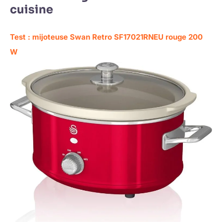
cuisine
Test : mijoteuse Swan Retro SF17021RNEU rouge 200
W