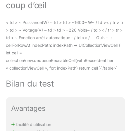
coup d’œil
< td > ~ Puissance(W) ~ td > td > ~1600~ W~ / td >< / tr > tr
> td > ~ Voltage(V) ~ td > td > ~220 Volts~ / td >< / tr > tr >
td > ~ Fonction arrêt automatique~ / td >< / — Oui~~– :
cellForRowAt indexPath: indexPath -> UICollectionViewCell {
let cell =
collectionView.dequeueReusableCell(withReuseIdentifier:
« collectionViewCell », for: indexPath) return cell }`/table>`
Bilan du test
Avantages
facilité d’utilisation