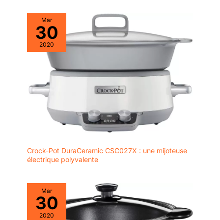
Mar
30
2020
Crock-Pot DuraCeramic CSC027X : une mijoteuse
électrique polyvalente
Mar
30
2020