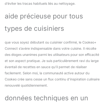
d’éviter les tracas habituels liés au nettoyage.
pression, cuire à la
vapeur (légumes), mijoter
(risotto), dorer, cuire
aide précieuse pour tous
lentement (viandes,
ragoûts) et réchauffer
types de cuisiniers
COOKEO FAIT AUSSI
FRITEUSE SANS HUILE :
ajoutez du croustillant à
que vous soyez débutant ou cuisinier confirmé, le Cookeo+
vos plats grâce à
Connect s’avère indispensable dans votre cuisine. Il récolte
l'accessoire EXTRA
CRISP (vendu
des éloges unanimes parmi les utilisateurs pour son efficacité
séparément) et sa
et son aspect pratique. Je suis particulièrement ravi du large
fonction air fryer (friteuse
éventail de recettes en sauce qu’il permet de réaliser
sans huile) INCLUS :
facilement. Selon moi, la communauté active autour du
cuve de 6 L antiadhésive
avec poignées, panier
Cookeo crée sans cesse un flux continu d’inspiration culinaire
vapeur compatibles lave-
renouvelé quotidiennement.
vaisselle et couvercle de
conservation
données techniques en un