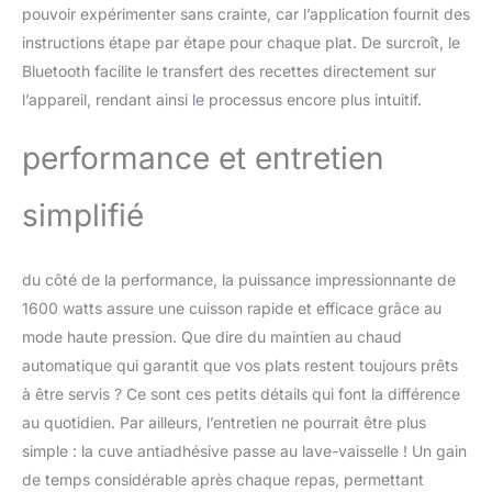
Engagement de
pouvoir expérimenter sans crainte, car l’application fournit des
réparabilité 15 ans au
instructions étape par étape pour chaque plat. De surcroît, le
juste prix grâce à notre
Bluetooth facilite le transfert des recettes directement sur
réseau de 6200
réparateurs dans le
l’appareil, rendant ainsi le processus encore plus intuitif.
monde, pour contribuer
à la protection de
performance et entretien
l’environnement et à la
réduction des déchets
simplifié
CUISSON SANS
SURVEILLANCE : le
cuiseur haute pression
du côté de la performance, la puissance impressionnante de
Cookeo gère la cuisson
pour vous, sans que
1600 watts assure une cuisson rapide et efficace grâce au
vous ayez à intervenir ; il
mode haute pression. Que dire du maintien au chaud
relâche la pression,
automatique qui garantit que vos plats restent toujours prêts
maintient votre
à être servis ? Ce sont ces petits détails qui font la différence
préparation au chaud
automatiquement et
au quotidien. Par ailleurs, l’entretien ne pourrait être plus
possède une fonction de
simple : la cuve antiadhésive passe au lave-vaisselle ! Un gain
départ différé 6 MODES
de temps considérable après chaque repas, permettant
DE CUISSON : cuire sous