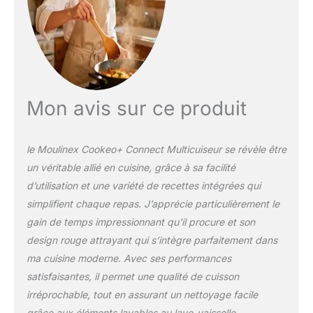
Cookeo pour des
résultats parfaits à
chaque fois ; le
multicuiseur haute
pression adapte pour
vous la cuisson en
fonction des ingrédients,
Mon avis sur ce produit
des quantités et du
nombre de convives
GAIN DE TEMPS ET
le Moulinex Cookeo+ Connect Multicuiseur se révèle être
D'ÉNERGIE : mode de
un véritable allié en cuisine, grâce à sa facilité
cuisson sous pression
d’utilisation et une variété de recettes intégrées qui
pour cuire vos plats
jusqu'à 5 fois plus vite et
simplifient chaque repas. J’apprécie particulièrement le
économiser jusqu'à 80%
gain de temps impressionnant qu’il procure et son
d'énergie (par rapport à
design rouge attrayant qui s’intègre parfaitement dans
un mode de cuisson
ma cuisine moderne. Avec ses performances
classique) REPARABLE 15
ANS AU JUSTE PRIX :
satisfaisantes, il permet une qualité de cuisson
Engagement de
irréprochable, tout en assurant un nettoyage facile
réparabilité 15 ans au
grâce aux éléments lavables au lave-vaisselle.