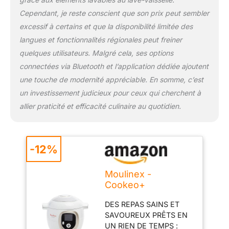
juste prix grâce à notre
Cependant, je reste conscient que son prix peut sembler
réseau de 6200
réparateurs dans le
excessif à certains et que la disponibilité limitée des
monde, pour contribuer
langues et fonctionnalités régionales peut freiner
à la protection de
quelques utilisateurs. Malgré cela, ses options
l’environnement et à la
connectées via Bluetooth et l’application dédiée ajoutent
réduction des déchets
CUISSON SANS
une touche de modernité appréciable. En somme, c’est
SURVEILLANCE : le
un investissement judicieux pour ceux qui cherchent à
cuiseur haute pression
allier praticité et efficacité culinaire au quotidien.
Cookeo gère la cuisson
pour vous, sans que
vous ayez à intervenir ; il
relâche la pression,
-12%
maintient votre
préparation au chaud
Moulinex -
automatiquement et
Cookeo+
possède une fonction de
Multicuiseur
départ différé 6 MODES
DES REPAS SAINS ET
intelligent - 6 L -
DE CUISSON : cuire sous
SAVOUREUX PRÊTS EN
150 recettes - Blanc
pression, cuire à la
UN RIEN DE TEMPS :