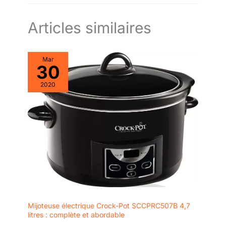
Articles similaires
Mar
30
2020
Mijoteuse électrique Crock-Pot SCCPRC507B 4,7
litres : complète et abordable