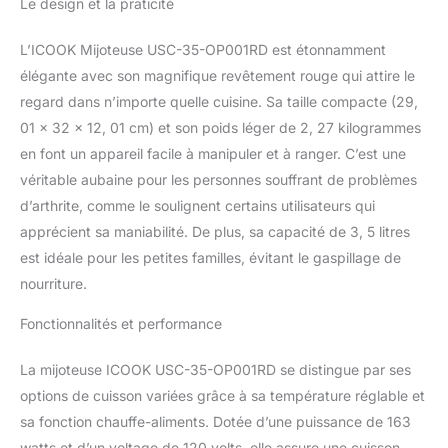
Le design et la praticité
piment, les soupes, les
rôtis de casseroles et
même les desserts. Il
L’ICOOK Mijoteuse USC-35-OP001RD est étonnamment
garde vos aliments
élégante avec son magnifique revêtement rouge qui attire le
chauffés jusqu'à ce qu'ils
regard dans n’importe quelle cuisine. Sa taille compacte (29,
soient prêts à servir.
01 x 32 x 12, 01 cm) et son poids léger de 2, 27 kilogrammes
Casserole amovible en
aluminium : la casserole
en font un appareil facile à manipuler et à ranger. C’est une
en aluminium peut être
véritable aubaine pour les personnes souffrant de problèmes
utilisée sur une base ou
d’arthrite, comme le soulignent certains utilisateurs qui
une cuisinière à gaz.
apprécient sa maniabilité. De plus, sa capacité de 3, 5 litres
Amovible et peut donc
être utilisée comme un
est idéale pour les petites familles, évitant le gaspillage de
plat de service, passe au
nourriture.
lave-vaisselle, incassable
et légère. Couvercle en
Fonctionnalités et performance
verre trempé : couvercle
en verre avec poignées
La mijoteuse ICOOK USC-35-OP001RD se distingue par ses
froides au toucher pour
options de cuisson variées grâce à sa température réglable et
surveiller les aliments lors
sa fonction chauffe-aliments. Dotée d’une puissance de 163
de la cuisson. Passe au
lave-vaisselle. Design
watts et d’un voltage de 120 volts, elle assure une cuisson