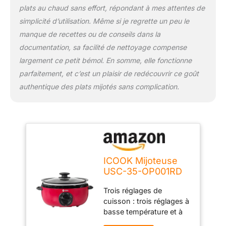
à transporter de la
plats au chaud sans effort, répondant à mes attentes de
cuisine à la salle à
simplicité d’utilisation. Même si je regrette un peu le
manger. L'extérieur rouge
manque de recettes ou de conseils dans la
mat est parfait sur
documentation, sa facilité de nettoyage compense
n'importe quel comptoir
ou table de cuisine.
largement ce petit bémol. En somme, elle fonctionne
Capacité de 3,5 litres :
parfaitement, et c’est un plaisir de redécouvrir ce goût
permet de servir six
authentique des plats mijotés sans complication.
entrées ou quatre
portions principales
confortablement, idéal
pour les familles.
ICOOK Mijoteuse
USC-35-OP001RD
en aluminium,
Trois réglages de
passe au lave-
cuisson : trois réglages à
vaisselle, couvercle
basse température et à
en verre,
haute température pour
température