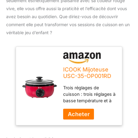
seulement esthétiquement plaisante avec sa couleur rouge
vive, elle vous offre aussi la praticité et l’efficacité dont vous
avez besoin au quotidien. Que diriez-vous de découvrir
comment elle peut transformer vos sessions de cuisson en un
véritable jeu d’enfant ?
ICOOK Mijoteuse
USC-35-OP001RD
en aluminium,
Trois réglages de
passe au lave-
cuisson : trois réglages à
vaisselle, couvercle
basse température et à
en verre,
haute température pour
température
vous assurer que vos
réglable, chauffe-
repas sont prêts lorsque
aliments, rouge
vous êtes. Parfait pour
les cocottes, les curris, le