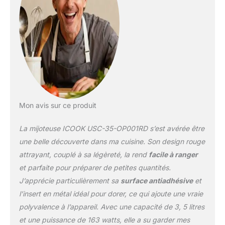
Casserole amovible en
aluminium : la casserole
en aluminium peut être
utilisée sur une base ou
une cuisinière à gaz.
Amovible et peut donc
être utilisée comme un
plat de service, passe au
lave-vaisselle, incassable
et légère. Couvercle en
Mon avis sur ce produit
verre trempé : couvercle
en verre avec poignées
La mijoteuse ICOOK USC-35-OP001RD s’est avérée être
froides au toucher pour
une belle découverte dans ma cuisine. Son design rouge
surveiller les aliments lors
attrayant, couplé à sa légèreté, la rend
facile à ranger
de la cuisson. Passe au
et parfaite pour préparer de petites quantités.
lave-vaisselle. Design
innovant : la mijoteuse
J’apprécie particulièrement sa
surface antiadhésive
et
est conçue avec une
l’insert en métal idéal pour dorer, ce qui ajoute une vraie
base de forme ovale
polyvalence à l’appareil. Avec une capacité de 3, 5 litres
avec des poignées
et une puissance de 163 watts, elle a su garder mes
froides au toucher, facile