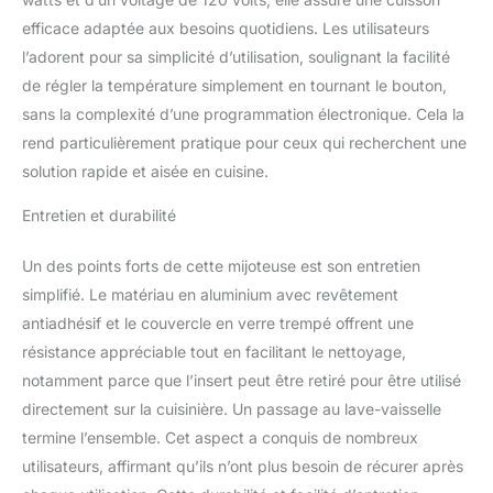
innovant : la mijoteuse
efficace adaptée aux besoins quotidiens. Les utilisateurs
est conçue avec une
l’adorent pour sa simplicité d’utilisation, soulignant la facilité
base de forme ovale
de régler la température simplement en tournant le bouton,
avec des poignées
froides au toucher, facile
sans la complexité d’une programmation électronique. Cela la
à transporter de la
rend particulièrement pratique pour ceux qui recherchent une
cuisine à la salle à
solution rapide et aisée en cuisine.
manger. L'extérieur rouge
mat est parfait sur
Entretien et durabilité
n'importe quel comptoir
ou table de cuisine.
Un des points forts de cette mijoteuse est son entretien
Capacité de 3,5 litres :
simplifié. Le matériau en aluminium avec revêtement
permet de servir six
entrées ou quatre
antiadhésif et le couvercle en verre trempé offrent une
portions principales
résistance appréciable tout en facilitant le nettoyage,
confortablement, idéal
notamment parce que l’insert peut être retiré pour être utilisé
pour les familles.
directement sur la cuisinière. Un passage au lave-vaisselle
termine l’ensemble. Cet aspect a conquis de nombreux
utilisateurs, affirmant qu’ils n’ont plus besoin de récurer après