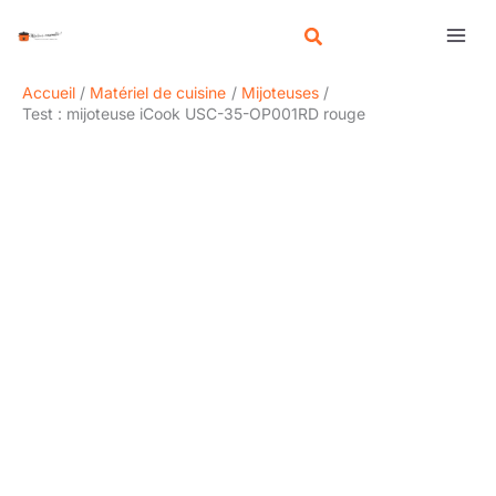
Aller
R
au
e
contenu
c
Accueil
Matériel de cuisine
Mijoteuses
h
Test : mijoteuse iCook USC-35-OP001RD rouge
e
r
c
h
e
r