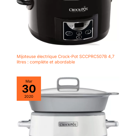
en verre avec poignées
froides au toucher pour
surveiller les aliments lors
de la cuisson. Passe au
lave-vaisselle. Design
innovant : la mijoteuse
est conçue avec une
base de forme ovale
avec des poignées
Mijoteuse électrique Crock-Pot SCCPRC507B 4,7
froides au toucher, facile
litres : complète et abordable
à transporter de la
cuisine à la salle à
manger. L'extérieur rouge
Mar
30
mat est parfait sur
n'importe quel comptoir
2020
ou table de cuisine.
Capacité de 3,5 litres :
permet de servir six
entrées ou quatre
portions principales
confortablement, idéal
pour les familles.