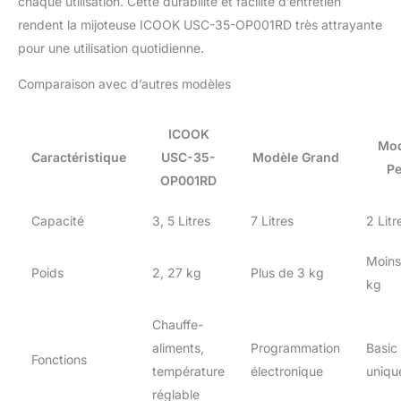
chaque utilisation. Cette durabilité et facilité d’entretien
rendent la mijoteuse ICOOK USC-35-OP001RD très attrayante
pour une utilisation quotidienne.
Comparaison avec d’autres modèles
ICOOK
Mod
Caractéristique
USC-35-
Modèle Grand
Pe
OP001RD
Capacité
3, 5 Litres
7 Litres
2 Litr
Moins
Poids
2, 27 kg
Plus de 3 kg
kg
Chauffe-
aliments,
Programmation
Basic
Fonctions
température
électronique
uniqu
réglable