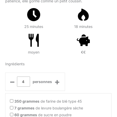
patience, elle gonfle comme un petit coussin.
25 minutes
18 minutes
moyen
€€
Ingrédients
–
+
personnes
350
grammes
de farine de blé type 45
7
grammes
de levure boulangère sèche
60
grammes
de sucre en poudre