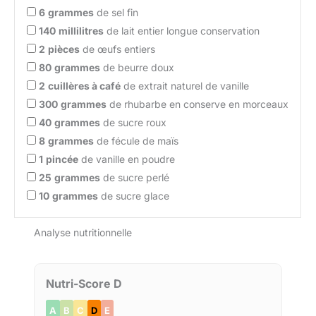
6
grammes
de sel fin
140
millilitres
de lait entier longue conservation
2
pièces
de œufs entiers
80
grammes
de beurre doux
2
cuillères à café
de extrait naturel de vanille
300
grammes
de rhubarbe en conserve en morceaux
40
grammes
de sucre roux
8
grammes
de fécule de maïs
1
pincée
de vanille en poudre
25
grammes
de sucre perlé
10
grammes
de sucre glace
Analyse nutritionnelle
Nutri-Score D
A
B
C
D
E