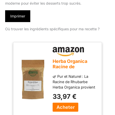
moderne pour éviter les desserts trop sucrés.
Imprimer
Où trouver les ingrédients spécifiques pour ma recette ?
Herba Organica
Racine de
Rhubarbe Tisane -
🌿 Pur et Naturel : La
Rheum L - Rhubarb
Racine de Rhubarbe
Root Tea (100g)
Herba Organica provient
de plantes
33,97 €
rigoureusement
sélectionnées, sans
additifs, conservateurs ni
ingrédients artificiels. 🌿