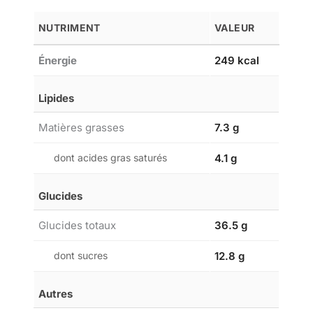
NUTRIMENT
VALEUR
Énergie
249 kcal
Lipides
Matières grasses
7.3 g
dont acides gras saturés
4.1 g
Glucides
Glucides totaux
36.5 g
dont sucres
12.8 g
Autres