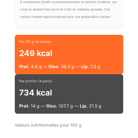
À consommer plutôt occasionnellement, en portion modérée, car
c'est un dessert très sucré et riche en matières grasses. Ces
valeurs restent approximatives pour une préparation maison.
Par 100 g de recette
249 kcal
Prot.
4.8 g —
Gluc.
36.5 g —
Lip.
7.3 g
Par portion (4 parts)
734 kcal
Prot.
14 g —
Gluc.
107.7 g —
Lip.
21.5 g
Valeurs nutritionnelles pour 100 g