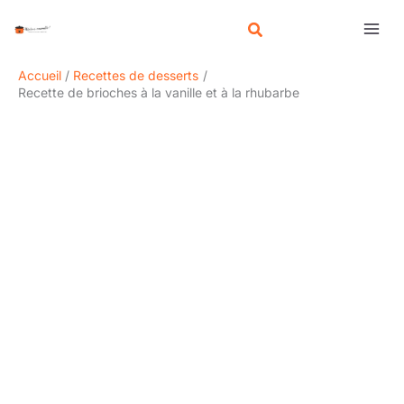
Aller
R
au
e
contenu
c
Accueil
Recettes de desserts
h
Recette de brioches à la vanille et à la rhubarbe
e
r
c
h
e
r